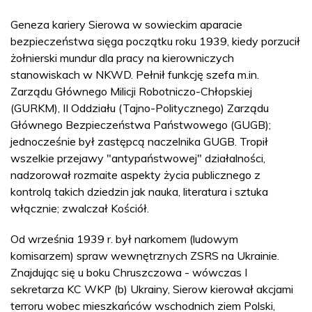
Geneza kariery Sierowa w sowieckim aparacie
bezpieczeństwa sięga początku roku 1939, kiedy porzucił
żołnierski mundur dla pracy na kierowniczych
stanowiskach w NKWD. Pełnił funkcję szefa m.in.
Zarządu Głównego Milicji Robotniczo-Chłopskiej
(GURKM), II Oddziału (Tajno-Politycznego) Zarządu
Głównego Bezpieczeństwa Państwowego (GUGB);
jednocześnie był zastępcą naczelnika GUGB. Tropił
wszelkie przejawy "antypaństwowej" działalności,
nadzorował rozmaite aspekty życia publicznego z
kontrolą takich dziedzin jak nauka, literatura i sztuka
włącznie; zwalczał Kościół.
Od września 1939 r. był narkomem (ludowym
komisarzem) spraw wewnętrznych ZSRS na Ukrainie.
Znajdując się u boku Chruszczowa - wówczas I
sekretarza KC WKP (b) Ukrainy, Sierow kierował akcjami
terroru wobec mieszkańców wschodnich ziem Polski,