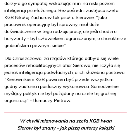
darzyło go sympatią wskazując m.in. na niski poziom
inteligencji przełożonego. Bezpośredni zastępca szefa
KGB Nikołaj Zacharow tak pisał o Sierowie: "Jako
pracownik operacyjny był sprawny, miał duże
doświadczenie w tego rodzaju pracy, ale jeśli chodzi o
horyzonty - był człowiekiem ograniczonym, o charakterze
grubiańskim i pewnym siebie".
Dla Chruszczowa, za rządów którego odbyło się wiele
procesów rehabilitacyjnych ofiar Sierowa, nie liczyła się
jednak inteligencja podwładnych, a ich służebna postawa.
"Kierownikiem KGB powinien być przede wszystkim
godny zaufania i posłuszny wykonawca. Samodzielnie
myślący polityk nie był pożądany na czele tej groźnej
organizacji" - tłumaczy Pietrow.
W chwili mianowania na szefa KGB Iwan
Sierow był znany - jak piszą autorzy książki