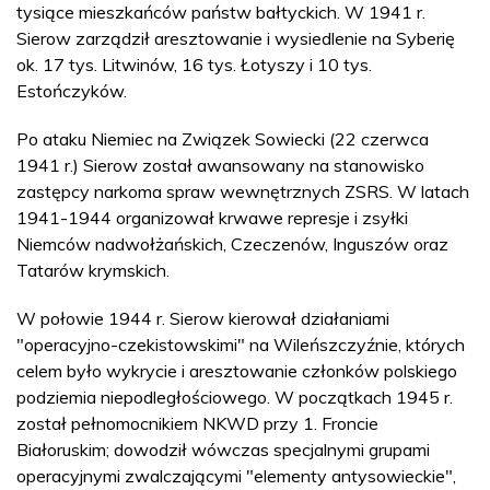
tysiące mieszkańców państw bałtyckich. W 1941 r.
Sierow zarządził aresztowanie i wysiedlenie na Syberię
ok. 17 tys. Litwinów, 16 tys. Łotyszy i 10 tys.
Estończyków.
Po ataku Niemiec na Związek Sowiecki (22 czerwca
1941 r.) Sierow został awansowany na stanowisko
zastępcy narkoma spraw wewnętrznych ZSRS. W latach
1941-1944 organizował krwawe represje i zsyłki
Niemców nadwołżańskich, Czeczenów, Inguszów oraz
Tatarów krymskich.
W połowie 1944 r. Sierow kierował działaniami
"operacyjno-czekistowskimi" na Wileńszczyźnie, których
celem było wykrycie i aresztowanie członków polskiego
podziemia niepodległościowego. W początkach 1945 r.
został pełnomocnikiem NKWD przy 1. Froncie
Białoruskim; dowodził wówczas specjalnymi grupami
operacyjnymi zwalczającymi "elementy antysowieckie",