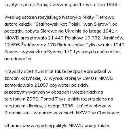
zajętych przez Armię Czerwoną po 17 września 1939 r.
Według ustaleń rosyjskiego historyka Nikity Pietrowa,
autora książki "Stalinowski kat Polski. Iwan Sierow", od
początku pobytu Sierowa na Ukrainie do lutego 1941 r.
NKWD aresztowało 21 449 Polaków, 19 982 Ukraińców,
12 695 Żydów oraz 178 Białorusinów. Tylko w roku 1940
Sowieci wywieźli na Syberię 170 tys. innych osób różnej
narodowości.
Przyszły szef KGB miał także bezpośredni udział w
zbrodni katyńskiej, w wyniku której w 1940 r. NKWD
zamordowało 21857 obywateli polskich,
przetrzymywanych w obozach i więzieniach na
terytorium ZSRS. Ponad 7 tys. z nich rozstrzelano na
terytorium Ukrainy, z czego 3896 - jeńców obozu w
Starobielsku - w pomieszczeniach NKWD w Charkowie.
Ofiarami bezwzględnej polityki NKWD padły także