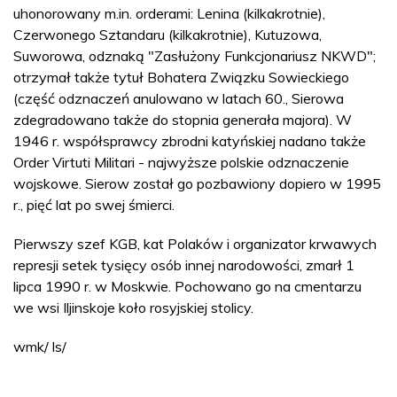
uhonorowany m.in. orderami: Lenina (kilkakrotnie),
Czerwonego Sztandaru (kilkakrotnie), Kutuzowa,
Suworowa, odznaką "Zasłużony Funkcjonariusz NKWD";
otrzymał także tytuł Bohatera Związku Sowieckiego
(część odznaczeń anulowano w latach 60., Sierowa
zdegradowano także do stopnia generała majora). W
1946 r. współsprawcy zbrodni katyńskiej nadano także
Order Virtuti Militari - najwyższe polskie odznaczenie
wojskowe. Sierow został go pozbawiony dopiero w 1995
r., pięć lat po swej śmierci.
Pierwszy szef KGB, kat Polaków i organizator krwawych
represji setek tysięcy osób innej narodowości, zmarł 1
lipca 1990 r. w Moskwie. Pochowano go na cmentarzu
we wsi Iljinskoje koło rosyjskiej stolicy.
wmk/ ls/