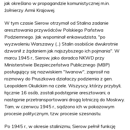
jak określano w propagandzie komunistycznej m.in.
żołnierzy Armii Krajowej.
W tym czasie Sierow otrzymał od Stalina zadanie
aresztowania przywódców Polskiego Państwa
Podziemnego. Jak wspominał enkawudzista, "po
wyzwoleniu Warszawy (...) Stalin osobiście dwukrotnie
dzwonił z żądaniem jak najszybszego ich pojmania". W
marcu 1945 r., Sierow, jako doradca NKWD przy
Ministerstwie Bezpieczeństwa Publicznego (MBP)
posługujący się nazwiskiem "Iwanow", zaprosił na
rozmowy do Pruszkowa działaczy podziemia z gen.
Leopoldem Okulickim na czele. Wszyscy, którzy przybyli,
łącznie 16 osób, zostali podstępnie aresztowani, a
następnie przetransportowani drogą lotniczą do Moskwy.
Tam, w czerwcu 1945 r., sądzono ich w pokazowym
procesie politycznym, tzw. procesie szesnastu.
Po 1945 r., w okresie stalinizmu, Sierow pełnił funkcję