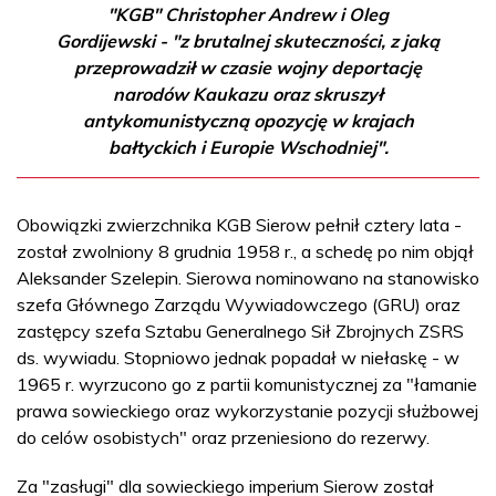
"KGB" Christopher Andrew i Oleg
Gordijewski - "z brutalnej skuteczności, z jaką
przeprowadził w czasie wojny deportację
narodów Kaukazu oraz skruszył
antykomunistyczną opozycję w krajach
bałtyckich i Europie Wschodniej".
Obowiązki zwierzchnika KGB Sierow pełnił cztery lata -
został zwolniony 8 grudnia 1958 r., a schedę po nim objął
Aleksander Szelepin. Sierowa nominowano na stanowisko
szefa Głównego Zarządu Wywiadowczego (GRU) oraz
zastępcy szefa Sztabu Generalnego Sił Zbrojnych ZSRS
ds. wywiadu. Stopniowo jednak popadał w niełaskę - w
1965 r. wyrzucono go z partii komunistycznej za "łamanie
prawa sowieckiego oraz wykorzystanie pozycji służbowej
do celów osobistych" oraz przeniesiono do rezerwy.
Za "zasługi" dla sowieckiego imperium Sierow został