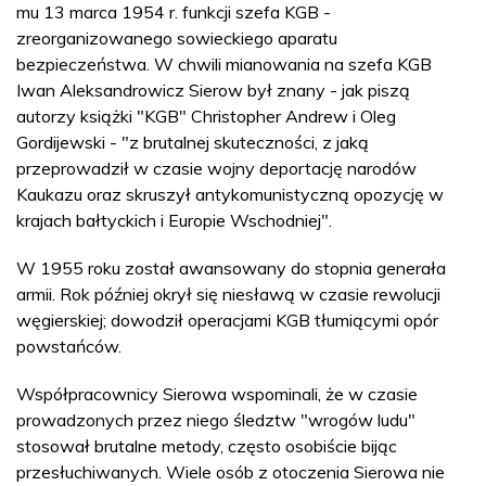
mu 13 marca 1954 r. funkcji szefa KGB -
zreorganizowanego sowieckiego aparatu
bezpieczeństwa. W chwili mianowania na szefa KGB
Iwan Aleksandrowicz Sierow był znany - jak piszą
autorzy książki "KGB" Christopher Andrew i Oleg
Gordijewski - "z brutalnej skuteczności, z jaką
przeprowadził w czasie wojny deportację narodów
Kaukazu oraz skruszył antykomunistyczną opozycję w
krajach bałtyckich i Europie Wschodniej".
W 1955 roku został awansowany do stopnia generała
armii. Rok później okrył się niesławą w czasie rewolucji
węgierskiej; dowodził operacjami KGB tłumiącymi opór
powstańców.
Współpracownicy Sierowa wspominali, że w czasie
prowadzonych przez niego śledztw "wrogów ludu"
stosował brutalne metody, często osobiście bijąc
przesłuchiwanych. Wiele osób z otoczenia Sierowa nie