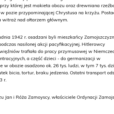
 przy której jest makieta obozu oraz drewniana rzeźb
w pozie przypominającej Chrystusa na krzyżu. Posta
ia witraż nad ołtarzem głównym.
dnia 1942 r. osadzani byli mieszkańcy Zamojszczyz
czas nasilonej akcji pacyfikacyjnej. Hitlerowcy
ć więźniów trafiała do pracy przymusowej w Niemczec
ntracyjnych, a część dzieci - do germanizacji w
w obozie osadzono ok. 26 tys. ludzi, w tym 7 tys. dzi
k bicia, tortur, braku jedzenia. Ostatni transport od
 r.
zu Jan i Róża Zamoyscy, właściciele Ordynacji Zamojs