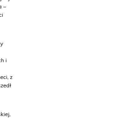
a –
ci
ny
h i
eci, z
szedł
kiej,