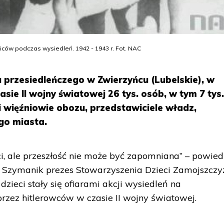
ców podczas wysiedleń. 1942 - 1943 r. Fot. NAC
zu przesiedleńczego w Zwierzyńcu (Lubelskie), w
sie II wojny światowej 26 tys. osób, w tym 7 tys
yli więźniowie obozu, przedstawiciele władz,
go miasta.
i, ale przeszłość nie może być zapomniana” – powied
w Szymanik prezes Stowarzyszenia Dzieci Zamojszczy
dzieci stały się ofiarami akcji wysiedleń na
zez hitlerowców w czasie II wojny światowej.