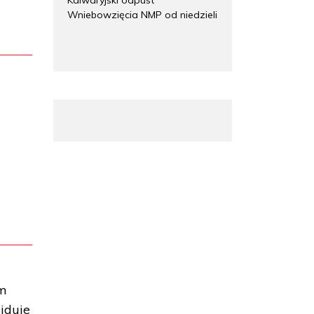
Wniebowzięcia NMP od niedzieli
em
jduje