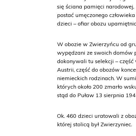
się ściana pamięci narodowej,
postać umęczonego człowieka 
dzieci – ofiar obozu upamiętn
W obozie w Zwierzyńcu od gru
wypędzani ze swoich domów pod
dokonywali tu selekcji – częś
Austrii, część do obozów konce
niemieckich rodzinach. W sumie 
których około 200 zmarło wskute
stąd do Puław 13 sierpnia 1943
Ok. 460 dzieci uratowali z obo
której stolicą był Zwierzyniec.