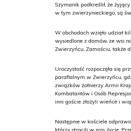
Szymanik podkreślił, że żyjący 
w tym zwierzynieckiego, są św
W obchodach wzięło udział kilk
wysiedlone z domów, ze wsi na
Zwierzyńcu, Zamościu, także 
Uroczystość rozpoczęła się pr
parafialnym w Zwierzyńcu, gd
związków żołnierzy Armii Kraj
Kombatantów i Osób Represjon
inni goście złożyli wieńce i w
Następnie w kościele odprawion
którzy stracili w nim życie. P