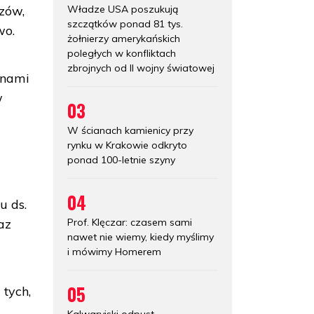
Władze USA poszukują
ozów,
szczątków ponad 81 tys.
wo.
żołnierzy amerykańskich
poległych w konfliktach
zbrojnych od II wojny światowej
inami
w
03
W ścianach kamienicy przy
rynku w Krakowie odkryto
ponad 100-letnie szyny
04
u ds.
Prof. Klęczar: czasem sami
az
nawet nie wiemy, kiedy myślimy
i mówimy Homerem
05
 tych,
Kalwaryjski odpust