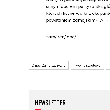
silnym oporem partyzantki, głó
których liczne walki z okupan
powstaniem zamojskim.(PAP)
zam/ ren/ abe/
Dzieci Zamojszczyzny
II wojna światowa
NEWSLETTER