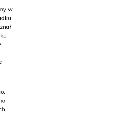
ony w
padku
 znał
sko
w
e
o,
ono
ch