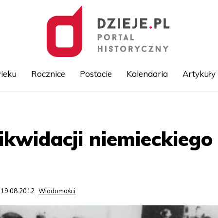
ieku
Rocznice
Postacie
Kalendaria
Artykuły
Przejdź
do
treści
likwidacji niemieckieg
 19.08.2012
Wiadomości