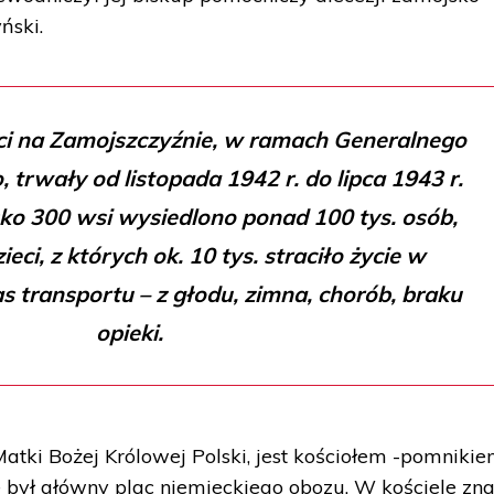
ński.
ci na Zamojszczyźnie, w ramach Generalnego
trwały od listopada 1942 r. do lipca 1943 r.
sko 300 wsi wysiedlono ponad 100 tys. osób,
ieci, z których ok. 10 tys. straciło życie w
s transportu – z głodu, zimna, chorób, braku
opieki.
atki Bożej Królowej Polski, jest kościołem -pomniki
był główny plac niemieckiego obozu. W kościele zna