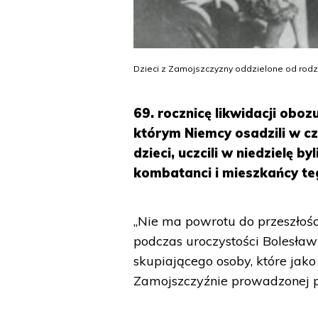
Dzieci z Zamojszczyzny oddzielone od rodzi
69. rocznicę likwidacji obo
którym Niemcy osadzili w cza
dzieci, uczcili w niedzielę b
kombatanci i mieszkańcy te
„Nie ma powrotu do przeszłośc
podczas uroczystości Bolesła
skupiającego osoby, które jako 
Zamojszczyźnie prowadzonej pr