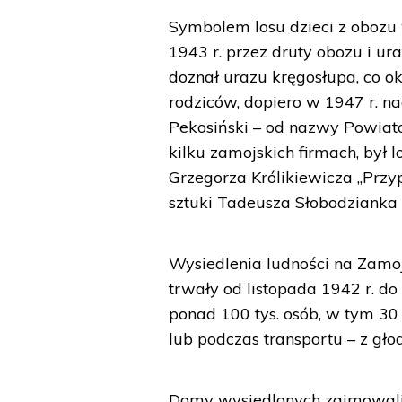
Symbolem losu dzieci z obozu 
1943 r. przez druty obozu i 
doznał urazu kręgosłupa, co oka
rodziców, dopiero w 1947 r. 
Pekosiński – od nazwy Powiat
kilku zamojskich firmach, był
Grzegorza Królikiewicza „Przy
sztuki Tadeusza Słobodzianka 
Wysiedlenia ludności na Zamo
trwały od listopada 1942 r. do
ponad 100 tys. osób, w tym 30 t
lub podczas transportu – z głod
Domy wysiedlonych zajmowali k