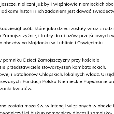
jeszcze, nieliczni już byli więźniowie niemieckich ob
iadkami historii i ich zadaniem jest dawać świadect
adziesiąt osób, które jako dzieci zostały wraz z rodz
 Zamojszczyźnie, i trafiły do obozów przejściowych 
do obozów na Majdanku w Lublinie i Oświęcimiu.
zy pomniku Dzieci Zamojszczyzny przy kościele
zie przedstawiciele stowarzyszeń kombatanckich,
owej i Batalionów Chłopskich, lokalnych władz, Urzęd
owanych, Fundacji Polsko-Niemieckie Pojednanie or
iązanki kwiatów.
a została msza św. w intencji więzionych w obozie i
rzewodniczył jej biskup pomocniczy diecezji zamojsko-