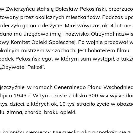
w Zwierzyńcu stał się Bolesław Pekosiński, przerzuc
uratowany przez okolicznych mieszkańców. Podczas u
leczyło go na całe życie. Miał wówczas ok. 4 lat, nie
nadano mu urzędowo imię i nazwisko. Otrzymał nazwi
owy Komitet Opieki Społecznej. Po wojnie pracował 
 lokalnym mistrzem w szachach. Jest bohaterem filmu
padek Pekosińskiego”, w którym sam wystąpił, a takż
„Obywatel Pekoś”.
jszczyźnie, w ramach Generalnego Planu Wschodnieg
 lipca 1943 r. W tym czasie z blisko 300 wsi wysiedl
ys. dzieci, z których ok. 10 tys. straciło życie w oboza
u, zimna, chorób, braku opieki.
oloniści niemieccy. Niemiecka akcja spotkała się z