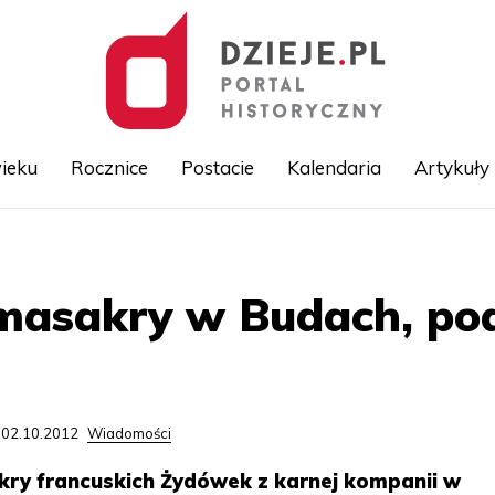
ieku
Rocznice
Postacie
Kalendaria
Artykuły
Przejdź
do
treści
 masakry w Budach, po
 02.10.2012
Wiadomości
kry francuskich Żydówek z karnej kompanii w