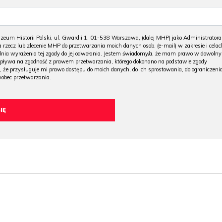
m Historii Polski, ul. Gwardii 1, 01-538 Warszawa, (dalej MHP) jako Administratora
 rzecz lub zlecenie MHP do przetwarzania moich danych osob. (e-mail) w zakresie i celac
 dnia wyrażenia tej zgody do jej odwołania. Jestem świadomy/a, że mam prawo w dowoln
wpływa na zgodność z prawem przetwarzania, którego dokonano na podstawie zgody
, że przysługuje mi prawo dostępu do moich danych, do ich sprostowania, do ograniczeni
wobec przetwarzania.