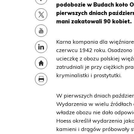
podobozie w Budach koło O
pierwszych dniach październ
mani zakatowali 90 kobiet.
Karna kompania dla więźniare
czerwcu 1942 roku. Osadzono w
ucieczkę z obozu polskiej wię
zatrudniali je przy ciężkich p
kryminalistki i prostytutki.
W pierwszych dniach paździer
Wydarzenia w wielu źródłach 
władze obozu nie dało odpowie
Hoess określił wydarzenia jak
kamieni i drągów próbowały st