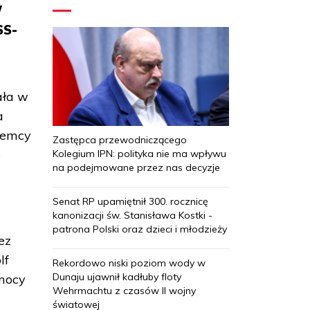
W
SS-
ała w
a
Niemcy
Zastępca przewodniczącego
e
Kolegium IPN: polityka nie ma wpływu
na podejmowane przez nas decyzje
Senat RP upamiętnił 300. rocznicę
kanonizacji św. Stanisława Kostki -
patrona Polski oraz dzieci i młodzieży
ez
lf
Rekordowo niski poziom wody w
Dunaju ujawnił kadłuby floty
omocy
Wehrmachtu z czasów II wojny
światowej