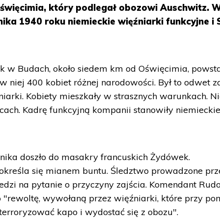
święcimia, który podlegał obozowi Auschwitz. 
ika 1940 roku niemieckie więźniarki funkcyjne i 
k w Budach, około siedem km od Oświęcimia, powst
 niej 400 kobiet różnej narodowości. Był to odwet z
źniarki. Kobiety mieszkały w strasznych warunkach. 
racach. Kadrę funkcyjną kompanii stanowiły niemiecki
nika doszło do masakry francuskich Żydówek.
określa się mianem buntu. Śledztwo prowadzone prz
dzi na pytanie o przyczyny zajścia. Komendant Rudo
o "rewoltę, wywołaną przez więźniarki, które przy p
erroryzować kapo i wydostać się z obozu".