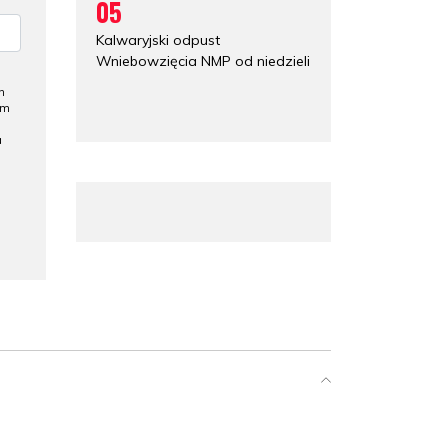
05
Kalwaryjski odpust
Wniebowzięcia NMP od niedzieli
h
ym
a