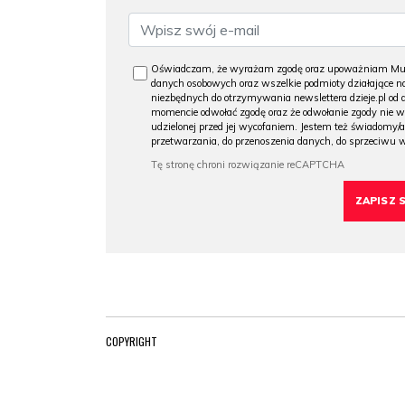
Oświadczam, że wyrażam zgodę oraz upoważniam Muzeu
danych osobowych oraz wszelkie podmioty działające na
niezbędnych do otrzymywania newslettera dzieje.pl od
momencie odwołać zgodę oraz że odwołanie zgody nie 
udzielonej przed jej wycofaniem. Jestem też świadomy/a
przetwarzania, do przenoszenia danych, do sprzeciwu 
COPYRIGHT