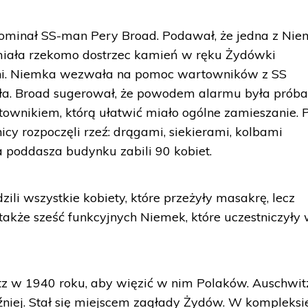
ominał SS-man Pery Broad. Podawał, że jedna z Nie
 miała rzekomo dostrzec kamień w ręku Żydówki
alni. Niemka wezwała na pomoc wartowników z SS
iła. Broad sugerował, że powodem alarmu była prób
townikiem, którą ułatwić miało ogólne zamieszanie. 
cy rozpoczęli rzeź: drągami, siekierami, kolbami
 poddasza budynku zabili 90 kobiet.
li wszystkie kobiety, które przeżyły masakrę, lecz
 także sześć funkcyjnych Niemek, które uczestniczyły
z w 1940 roku, aby więzić w nim Polaków. Auschwitz
niej. Stał się miejscem zagłady Żydów. W kompleksi