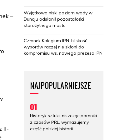
Wyjątkowo niski poziom wody w
mek –
Dunaju odsłonił pozostałości
starożytnego mostu
Członek Kolegium IPN: bliskość
a
wyborów raczej nie skłoni do
Po
kompromisu ws. nowego prezesa IPN
NAJPOPULARNIEJSZE
 w
01
Historyk sztuki: niszcząc pomniki
z czasów PRL, wymazujemy
 II-
część polskiej historii
e