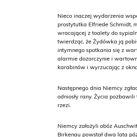
Nieco inaczej wydarzenia wsp
prostytutka Elfriede Schmidt,
wracającej z toalety do sypi
twierdząc, że Żydówka ją pob
intymnego spotkania się z war
alarmie dozorczynie i wartowni
karabinów i wyrzucając z okna
Następnego dnia Niemcy zgładzi
odniosły rany. Życia pozbawili
rzezi.
Niemcy założyli obóz Auschwit
Birkenau powstał dwa lata póź