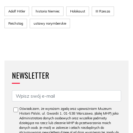
Adolf Hitler
historia Niemiec
Holokaust
III Rzesza
Reichstag
ustawy norymberskie
NEWSLETTER
Oświadczam, że wyrażam zgodę oraz upoważniam Muzeum
Historii Polski, ul. Gwardii 1, 01-538 Warszawa, (dalej MHP) jako
Administratora danych osobowych oraz wszelkie podmioty
działające na rzecz lub zlecenie MHP do przetwarzania moich
danych osob. (e-mail) w zakresie i celach niezbędnych do
otrzymywania newslettera dzieje.pl od dnia wyrażenia tej zgody do