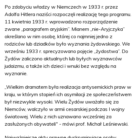
Po zdobyciu władzy w Niemczech w 1933 r. przez
Adolfa Hitlera naziści rozpoczęli realizację tego programu.
11 kwietnia 1933 r. wprowadzono rozporządzenie
zwane „paragrafem aryjskim”. Mianem „nie-Aryjczyka”
określano w nim osobę, której co najmniej jedno z
rodziców lub dziadków było wyznania żydowskiego. We
wrześniu 1933 r. sprecyzowano pojęcie „żydostwa”. Do
Żydów zaliczono aktualnych lub byłych wyznawców
judaizmu, a także ich dzieci i wnuki bez względu na
wyznanie.
„Wielkim dramatem była realizacja antysemickich praw w
kraju, w którym stopień ich asymilacji ze społeczeństwem
był niezwykle wysoki. Wielu Żydów uważało się za
Niemców, walczyło w armii cesarskiej podczas I wojny
światowej. Wielu z nich uznawano wcześniej za
zasłużonych obywateli" - mówi prof. Michał Leśniewski.
Najważniejsze akty prawne dyskryminujące osoby