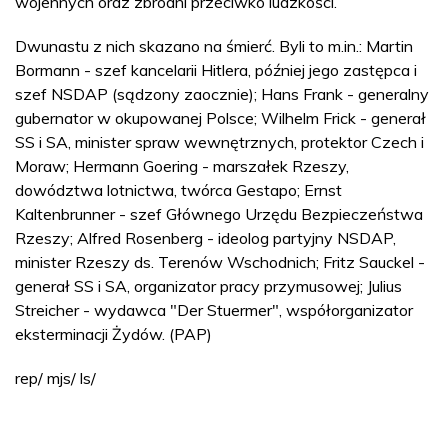
wojennych oraz zbrodni przeciwko ludzkości.
Dwunastu z nich skazano na śmierć. Byli to m.in.: Martin
Bormann - szef kancelarii Hitlera, później jego zastępca i
szef NSDAP (sądzony zaocznie); Hans Frank - generalny
gubernator w okupowanej Polsce; Wilhelm Frick - generał
SS i SA, minister spraw wewnętrznych, protektor Czech i
Moraw; Hermann Goering - marszałek Rzeszy,
dowództwa lotnictwa, twórca Gestapo; Ernst
Kaltenbrunner - szef Głównego Urzędu Bezpieczeństwa
Rzeszy; Alfred Rosenberg - ideolog partyjny NSDAP,
minister Rzeszy ds. Terenów Wschodnich; Fritz Sauckel -
generał SS i SA, organizator pracy przymusowej; Julius
Streicher - wydawca "Der Stuermer", współorganizator
eksterminacji Żydów. (PAP)
rep/ mjs/ ls/