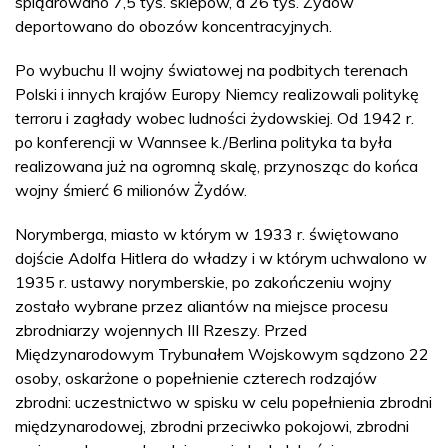
splądrowano 7,5 tys. sklepów, a 26 tys. Żydów
deportowano do obozów koncentracyjnych.
Po wybuchu II wojny światowej na podbitych terenach
Polski i innych krajów Europy Niemcy realizowali politykę
terroru i zagłady wobec ludności żydowskiej. Od 1942 r.
po konferencji w Wannsee k./Berlina polityka ta była
realizowana już na ogromną skalę, przynosząc do końca
wojny śmierć 6 milionów Żydów.
Norymberga, miasto w którym w 1933 r. świętowano
dojście Adolfa Hitlera do władzy i w którym uchwalono w
1935 r. ustawy norymberskie, po zakończeniu wojny
zostało wybrane przez aliantów na miejsce procesu
zbrodniarzy wojennych III Rzeszy. Przed
Międzynarodowym Trybunałem Wojskowym sądzono 22
osoby, oskarżone o popełnienie czterech rodzajów
zbrodni: uczestnictwo w spisku w celu popełnienia zbrodni
międzynarodowej, zbrodni przeciwko pokojowi, zbrodni