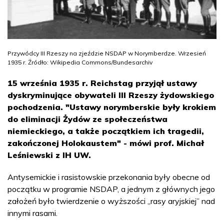
Przywódcy III Rzeszy na zjeździe NSDAP w Norymberdze. Wrzesień
1935 r. Źródło: Wikipedia Commons/Bundesarchiv
15 września 1935 r. Reichstag przyjął ustawy
dyskryminujące obywateli III Rzeszy żydowskiego
pochodzenia. "Ustawy norymberskie były krokiem
do eliminacji Żydów ze społeczeństwa
niemieckiego, a także początkiem ich tragedii,
zakończonej Holokaustem" - mówi prof. Michał
Leśniewski z IH UW.
Antysemickie i rasistowskie przekonania były obecne od
początku w programie NSDAP, a jednym z głównych jego
założeń było twierdzenie o wyższości „rasy aryjskiej” nad
innymi rasami.