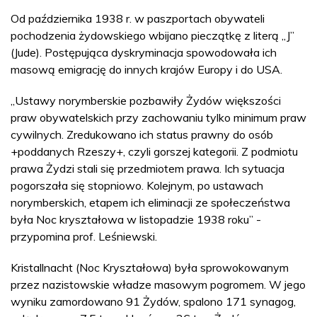
Od października 1938 r. w paszportach obywateli
pochodzenia żydowskiego wbijano pieczątkę z literą „J”
(Jude). Postępująca dyskryminacja spowodowała ich
masową emigrację do innych krajów Europy i do USA.
„Ustawy norymberskie pozbawiły Żydów większości
praw obywatelskich przy zachowaniu tylko minimum praw
cywilnych. Zredukowano ich status prawny do osób
+poddanych Rzeszy+, czyli gorszej kategorii. Z podmiotu
prawa Żydzi stali się przedmiotem prawa. Ich sytuacja
pogorszała się stopniowo. Kolejnym, po ustawach
norymberskich, etapem ich eliminacji ze społeczeństwa
była Noc kryształowa w listopadzie 1938 roku” -
przypomina prof. Leśniewski.
Kristallnacht (Noc Kryształowa) była sprowokowanym
przez nazistowskie władze masowym pogromem. W jego
wyniku zamordowano 91 Żydów, spalono 171 synagog,