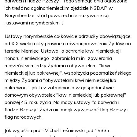
barwach i fladze Rzeszy”. Tego samego dnia ogłoszono
ich treść na ogólnoniemieckim zjeździe NSDAP w
Norymberdze, stąd powszechnie nazywane są
„ustawami norymberskimi”.
Ustawy norymberskie całkowicie odrzuciły obowiązujące
od XIX wieku akty prawne o równouprawnieniu Żydów na
terenie Niemiec. Ustawa „o ochronie krwi niemieckiej i
honoru niemieckiego” zabraniała m.in.: zawierania
małżeństw między Żydami a obywatelami "krwi
niemieckiej lub pokrewnej", współżycia pozamałżeńskiego
między Żydami a "obywatelami krwi niemieckiej lub
pokrewnej", jak też zatrudniania w gospodarstwie
domowym obywatelek "krwi niemieckiej lub pokrewnej"
poniżej 45. roku życia. Na mocy ustawy "o barwach i
fladze Rzeszy" Żydzi nie mogli wywieszać flag Rzeszy i
flag narodowych.
Jak wyjaśnia prof. Michał Leśniewski „od 1933 r.