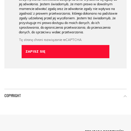
jej odwołania. Jestem świadomy/a, że mam prawo w dowolnym
momencie odwołać zgodę oraz że odwołanie zgody nie wpływa na
zgodność z prawem przetwarzania, którego dokonano na podstawie
zgody udzielonej przed jej wycofaniem. Jestem też świadomy/a, że
przysługuje mi prawo dostępu do moich danych, do ich
sprostowania, do ograniczenia przetwarzania, do przenoszenia
danych, do sprzeciwu wobec przetwarzania.
COPYRIGHT
Menu Footer