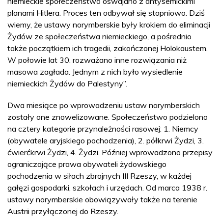
niemieckie społeczeństwo oswajano z antysemickimi
planami Hitlera. Proces ten odbywał się stopniowo. Dziś
wiemy, że ustawy norymberskie były krokiem do eliminacji
Żydów ze społeczeństwa niemieckiego, a pośrednio
także początkiem ich tragedii, zakończonej Holokaustem.
W połowie lat 30. rozważano inne rozwiązania niż
masowa zagłada. Jednym z nich było wysiedlenie
niemieckich Żydów do Palestyny”.
Dwa miesiące po wprowadzeniu ustaw norymberskich
zostały one znowelizowane. Społeczeństwo podzielono
na cztery kategorie przynależności rasowej: 1. Niemcy
(obywatele aryjskiego pochodzenia), 2. półkrwi Żydzi, 3.
ćwierćkrwi Żydzi, 4. Żydzi. Później wprowadzono przepisy
ograniczające prawa obywateli żydowskiego
pochodzenia w siłach zbrojnych III Rzeszy, w każdej
gałęzi gospodarki, szkołach i urzędach. Od marca 1938 r.
ustawy norymberskie obowiązywały także na terenie
Austrii przyłączonej do Rzeszy.