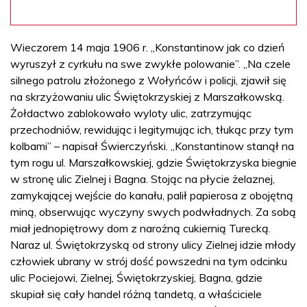
Wieczorem 14 maja 1906 r. „Konstantinow jak co dzień
wyruszył z cyrkułu na swe zwykłe polowanie”. „Na czele
silnego patrolu złożonego z Wołyńców i policji, zjawił się
na skrzyżowaniu ulic Świętokrzyskiej z Marszałkowską.
Żołdactwo zablokowało wyloty ulic, zatrzymując
przechodniów, rewidując i legitymując ich, tłukąc przy tym
kolbami” – napisał Świerczyński. „Konstantinow stanął na
tym rogu ul. Marszałkowskiej, gdzie Świętokrzyska biegnie
w stronę ulic Zielnej i Bagna. Stojąc na płycie żelaznej,
zamykającej wejście do kanału, palił papierosa z obojętną
miną, obserwując wyczyny swych podwładnych. Za sobą
miał jednopiętrowy dom z narożną cukiernią Turecką.
Naraz ul. Świętokrzyską od strony ulicy Zielnej idzie młody
człowiek ubrany w strój dość powszedni na tym odcinku
ulic Pociejowi, Zielnej, Świętokrzyskiej, Bagna, gdzie
skupiał się cały handel różną tandetą, a właściciele