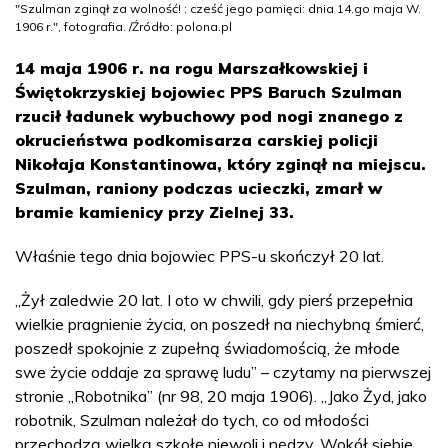
"Szulman zginął za wolność! : cześć jego pamięci: dnia 14.go maja W.
1906 r.", fotografia. /Źródło: polona.pl
14 maja 1906 r. na rogu Marszałkowskiej i
Świętokrzyskiej bojowiec PPS Baruch Szulman
rzucił ładunek wybuchowy pod nogi znanego z
okrucieństwa podkomisarza carskiej policji
Nikołaja Konstantinowa, który zginął na miejscu.
Szulman, raniony podczas ucieczki, zmarł w
bramie kamienicy przy Zielnej 33.
Właśnie tego dnia bojowiec PPS-u skończył 20 lat.
„Żył zaledwie 20 lat. I oto w chwili, gdy pierś przepełnia
wielkie pragnienie życia, on poszedł na niechybną śmierć,
poszedł spokojnie z zupełną świadomością, że młode
swe życie oddaje za sprawę ludu” – czytamy na pierwszej
stronie „Robotnika” (nr 98, 20 maja 1906). „Jako Żyd, jako
robotnik, Szulman należał do tych, co od młodości
przechodzą wielką szkołę niewoli i nędzy. Wokół siebie