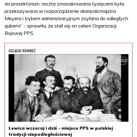
do prosektorium, reszta zmasakrowana tysiącami była
przekazywana w rozporządzenie oberpolicmajstra
Meyera i trybem administracyjnym zsyłana do odległych
guberni” - sprawiła, że stał się on celem Organizacji
Bojowej PPS.
OGLĄDAJ RÓWNIEŻ
Lewica wczoraj i dziś - miejsce PPS w polskiej
tradycji niepodległościowej