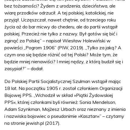
bez tożsamości? Żydem z urodzenia, dzieciństwa, ale
wiarę przodków odrzucił. A tej polskiej, katolickiej, nie
przyjął. Uczęszczał, nawet chętnie, od trzeciego roku
życia aż do bar micwy do chederu, ale do partii wstąpił
polskiej. Przecież nie tylko z nazwy. Był gotów się bić i
zginąć za Polskę” – napisał Wiesław Holewiński w
powieści „Pogrom 1906” (PIW, 2019). „Tylko za jaką? A
czym ona się będzie różnić od tej Polski? Może tym, że
będzie mniej nienawiści? I mniej nędzy, z którą budził się i
zasypiał?” – dodał.
Do Polskiej Partii Socjalistycznej Szulman wstąpił mając
18 lat. Na początku 1905 r. został członkiem Organizacji
Bojowej PPS. „Wchodził w skład »Piątki Żydowskiej
PPS«, której członkami byli również: Sonia Mendelson,
Adam Szynkman, Mojżesz Urbach oraz nieznany z imienia
i nazwiska bojowiec o pseudonimie »Kasztan«” – czytamy
na stronie jewish.pl (2017).