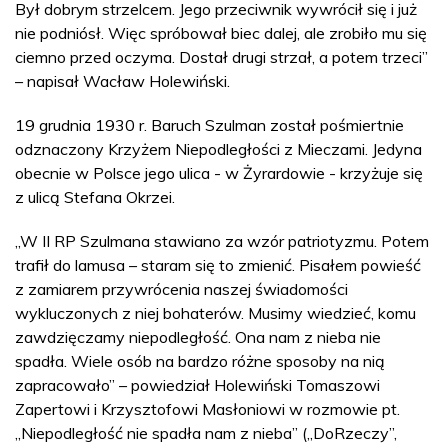
Był dobrym strzelcem. Jego przeciwnik wywrócił się i już
nie podniósł. Więc spróbował biec dalej, ale zrobiło mu się
ciemno przed oczyma. Dostał drugi strzał, a potem trzeci”
– napisał Wacław Holewiński.
19 grudnia 1930 r. Baruch Szulman został pośmiertnie
odznaczony Krzyżem Niepodległości z Mieczami. Jedyna
obecnie w Polsce jego ulica - w Żyrardowie - krzyżuje się
z ulicą Stefana Okrzei.
„W II RP Szulmana stawiano za wzór patriotyzmu. Potem
trafił do lamusa – staram się to zmienić. Pisałem powieść
z zamiarem przywrócenia naszej świadomości
wykluczonych z niej bohaterów. Musimy wiedzieć, komu
zawdzięczamy niepodległość. Ona nam z nieba nie
spadła. Wiele osób na bardzo różne sposoby na nią
zapracowało” – powiedział Holewiński Tomaszowi
Zapertowi i Krzysztofowi Masłoniowi w rozmowie pt.
„Niepodległość nie spadła nam z nieba” („DoRzeczy”,