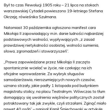
Był to czas Rewolucji 1905 roku – 21 lipca na stokach
warszawskiej Cytadeli powieszono 19-letniego Stefana
Okrzeję, rówieśnika Szulmana.
Natomiast 30 października ogłoszono manifest cara
Mikołaja II zapowiadający m.in. danie ludności najbardziej
podstawowych wolności, wypływających „z zasad
prawdziwej nietykalności osobistej, wolności sumienia,
słowa, zgromadzeń i stowarzyszeń”.
„Prawa zapowiedziane przez Mikołaja II zaczęto
spontanicznie wcielać w życie, nie czekając na ich
oficjalne wprowadzenie. Za wybryk sługusów
samodzierżawia, nierozumiejących nowych czasów,
uznano strzały, jakie padły 1 listopada pod budynkiem
magistratu stolicy, na placu Teatralnym. Wówczas to tłum
domagający się uwolnienia więźniów politycznych został
potraktowany tak jak zwykle, czyli strzałami. Zginąć miało
nawet 40 osób” – napisał Kamil Śmiechowski w artykule