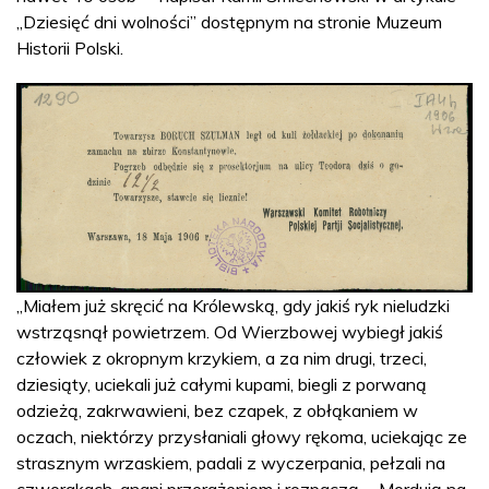
„Dziesięć dni wolności” dostępnym na stronie Muzeum
Historii Polski.
„Miałem już skręcić na Królewską, gdy jakiś ryk nieludzki
wstrząsnął powietrzem. Od Wierzbowej wybiegł jakiś
człowiek z okropnym krzykiem, a za nim drugi, trzeci,
dziesiąty, uciekali już całymi kupami, biegli z porwaną
odzieżą, zakrwawieni, bez czapek, z obłąkaniem w
oczach, niektórzy przysłaniali głowy rękoma, uciekając ze
strasznym wrzaskiem, padali z wyczerpania, pełzali na
czworakach, gnani przerażeniem i rozpaczą. - Mordują na