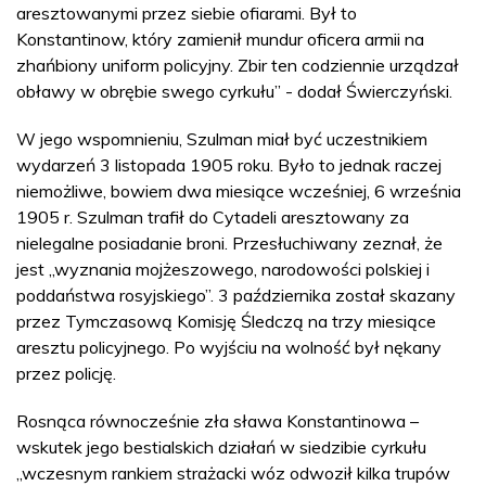
aresztowanymi przez siebie ofiarami. Był to
Konstantinow, który zamienił mundur oficera armii na
zhańbiony uniform policyjny. Zbir ten codziennie urządzał
obławy w obrębie swego cyrkułu” - dodał Świerczyński.
W jego wspomnieniu, Szulman miał być uczestnikiem
wydarzeń 3 listopada 1905 roku. Było to jednak raczej
niemożliwe, bowiem dwa miesiące wcześniej, 6 września
1905 r. Szulman trafił do Cytadeli aresztowany za
nielegalne posiadanie broni. Przesłuchiwany zeznał, że
jest „wyznania mojżeszowego, narodowości polskiej i
poddaństwa rosyjskiego”. 3 października został skazany
przez Tymczasową Komisję Śledczą na trzy miesiące
aresztu policyjnego. Po wyjściu na wolność był nękany
przez policję.
Rosnąca równocześnie zła sława Konstantinowa –
wskutek jego bestialskich działań w siedzibie cyrkułu
„wczesnym rankiem strażacki wóz odwoził kilka trupów