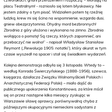
placu Teatralnym! - rozniosło się lotem błyskawicy. Nie
jestem zdolny o tym pisać. Widziałem potem tę rzeźnię
ludzką, krew mi się ścina na wspomnienie, wzgarda dusi,
gniew obezprzytomnia. Ohydny mord bezbronnych!
Zbrodnia z góry ułożona i wykonana na zimno. Zbrodnia
wołająca o pomstę! Są rzeczy, których zapomnieć, ani
przebaczyć nie wolno!” - napisał Władysław Stanisław
Reymont („Rewolucja 1905: notatki”), który akurat w tym
czasie wyszedł na spacer i stał się świadkiem wydarzeń.
Kolejna demonstracja odbyła się 3 listopada. Wtedy to –
według Konrada Świerczyńskiego (1888-1956), szewca,
księgarza, działacza Związku Wolnomyślicieli Polskich i
Anarchistycznej Federacji Polski) – miało dojść do
publicznego upokorzenia Konstantinowa, za które mścił
się on przez następne kilka miesięcy zyskując w
Warszawie sławę oprawcy, porównywalną chyba z
późniejszymi okupacyjnymi niemieckimi sadystami z