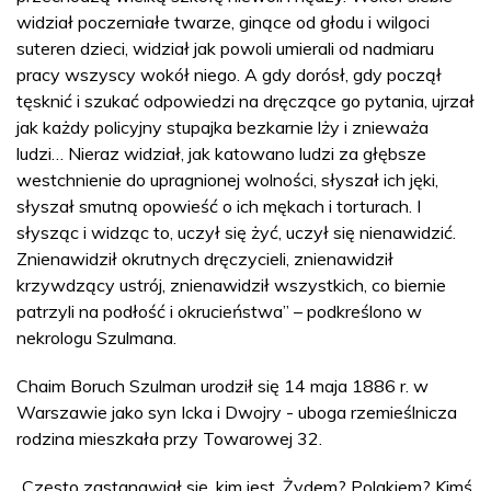
widział poczerniałe twarze, ginące od głodu i wilgoci
suteren dzieci, widział jak powoli umierali od nadmiaru
pracy wszyscy wokół niego. A gdy dorósł, gdy począł
tęsknić i szukać odpowiedzi na dręczące go pytania, ujrzał
jak każdy policyjny stupajka bezkarnie lży i znieważa
ludzi… Nieraz widział, jak katowano ludzi za głębsze
westchnienie do upragnionej wolności, słyszał ich jęki,
słyszał smutną opowieść o ich mękach i torturach. I
słysząc i widząc to, uczył się żyć, uczył się nienawidzić.
Znienawidził okrutnych dręczycieli, znienawidził
krzywdzący ustrój, znienawidził wszystkich, co biernie
patrzyli na podłość i okrucieństwa” – podkreślono w
nekrologu Szulmana.
Chaim Boruch Szulman urodził się 14 maja 1886 r. w
Warszawie jako syn Icka i Dwojry - uboga rzemieślnicza
rodzina mieszkała przy Towarowej 32.
„Często zastanawiał się, kim jest. Żydem? Polakiem? Kimś