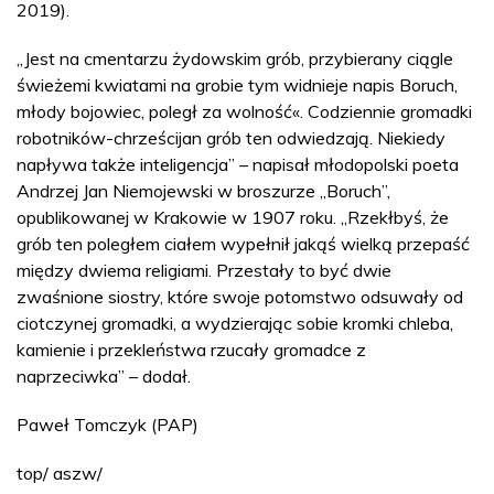
2019).
„Jest na cmentarzu żydowskim grób, przybierany ciągle
świeżemi kwiatami na grobie tym widnieje napis Boruch,
młody bojowiec, poległ za wolność«. Codziennie gromadki
robotników-chrześcijan grób ten odwiedzają. Niekiedy
napływa także inteligencja” – napisał młodopolski poeta
Andrzej Jan Niemojewski w broszurze „Boruch”,
opublikowanej w Krakowie w 1907 roku. „Rzekłbyś, że
grób ten poległem ciałem wypełnił jakąś wielką przepaść
między dwiema religiami. Przestały to być dwie
zwaśnione siostry, które swoje potomstwo odsuwały od
ciotczynej gromadki, a wydzierając sobie kromki chleba,
kamienie i przekleństwa rzucały gromadce z
naprzeciwka” – dodał.
Paweł Tomczyk (PAP)
top/ aszw/