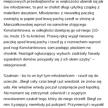
miejscowych przedsiębiorstw w większości ubierali się jak
ów młodzieniec, to jest w chałat długi i płytką czapkę z
maleńkim daszkiem. Młodzieniec z niewielką paczką
owiniętą w papier pod lewą pachą szedł w stronę ul.
Marszałkowskiej wprost na samotnie stojącego
Konstantinowa, w odległości dzielącej go od niego (10-
ciu, może 15-tu kroków). Prawą ręką wyjął niesioną
paczkę spod lewej pachy i rzucił ją z rozmachem wprost
pod nogi Konstantinowa, sam padając plackiem na
chodnik. Nastąpił ogłuszający wybuch, zadrżały fasady
sąsiednich domów, posypały się z ich okien szyby” –
relacjonował.
Szulman - bo to on był tym młodzieńcem - rzucił się do
ucieczki. „Biegł cały czas biegł i już wiedział, że znów się
uda. Ale właśnie wtedy poczuł szarpnięcie pod łopatką.
Na moment się zatrzymał, odwrócił i z wyjętym
rewolwerem szukał tego, który do niego strzelił. Biegł za
nim. Łysiejący, niemłody już policjant. Przymierzył i wypalił.