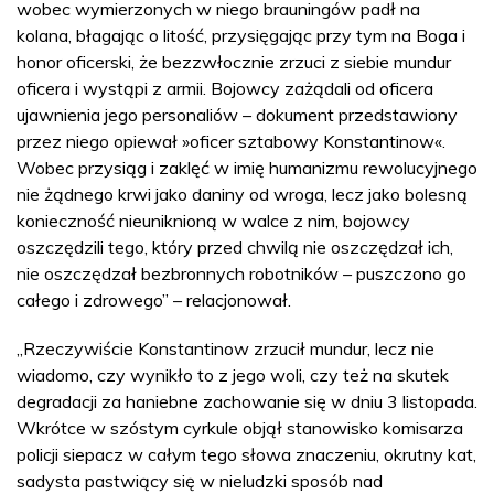
wobec wymierzonych w niego brauningów padł na
kolana, błagając o litość, przysięgając przy tym na Boga i
honor oficerski, że bezzwłocznie zrzuci z siebie mundur
oficera i wystąpi z armii. Bojowcy zażądali od oficera
ujawnienia jego personaliów – dokument przedstawiony
przez niego opiewał »oficer sztabowy Konstantinow«.
Wobec przysiąg i zaklęć w imię humanizmu rewolucyjnego
nie żądnego krwi jako daniny od wroga, lecz jako bolesną
konieczność nieuniknioną w walce z nim, bojowcy
oszczędzili tego, który przed chwilą nie oszczędzał ich,
nie oszczędzał bezbronnych robotników – puszczono go
całego i zdrowego” – relacjonował.
„Rzeczywiście Konstantinow zrzucił mundur, lecz nie
wiadomo, czy wynikło to z jego woli, czy też na skutek
degradacji za haniebne zachowanie się w dniu 3 listopada.
Wkrótce w szóstym cyrkule objął stanowisko komisarza
policji siepacz w całym tego słowa znaczeniu, okrutny kat,
sadysta pastwiący się w nieludzki sposób nad