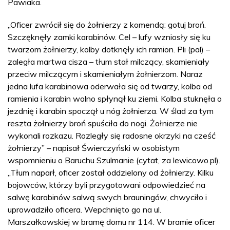
Pawiaka.
„Oficer zwrócił się do żołnierzy z komendą: gotuj broń.
Szczęknęły zamki karabinów. Cel – lufy wzniosły się ku
twarzom żołnierzy, kolby dotknęły ich ramion. Pli (pal) –
zaległa martwa cisza – tłum stał milczący, skamieniały
przeciw milczącym i skamieniałym żołnierzom. Naraz
jedna lufa karabinowa oderwała się od twarzy, kolba od
ramienia i karabin wolno spłynął ku ziemi. Kolba stuknęła o
jezdnię i karabin spoczął u nóg żołnierza. W ślad za tym
reszta żołnierzy broń spuściła do nogi. Żołnierze nie
wykonali rozkazu. Rozległy się radosne okrzyki na cześć
żołnierzy” – napisał Świerczyński w osobistym
wspomnieniu o Baruchu Szulmanie (cytat, za lewicowo.pl).
„Tłum naparł, oficer został oddzielony od żołnierzy. Kilku
bojowców, którzy byli przygotowani odpowiedzieć na
salwę karabinów salwą swych brauningów, chwyciło i
uprowadziło oficera. Wepchnięto go na ul.
Marszałkowskiej w bramę domu nr 114. W bramie oficer