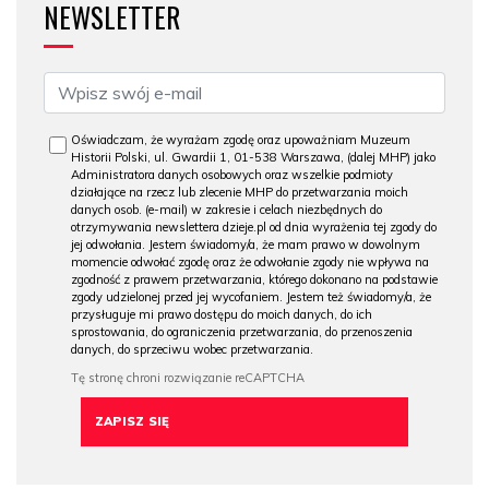
NEWSLETTER
Oświadczam, że wyrażam zgodę oraz upoważniam Muzeum
Historii Polski, ul. Gwardii 1, 01-538 Warszawa, (dalej MHP) jako
Administratora danych osobowych oraz wszelkie podmioty
działające na rzecz lub zlecenie MHP do przetwarzania moich
danych osob. (e-mail) w zakresie i celach niezbędnych do
otrzymywania newslettera dzieje.pl od dnia wyrażenia tej zgody do
jej odwołania. Jestem świadomy/a, że mam prawo w dowolnym
momencie odwołać zgodę oraz że odwołanie zgody nie wpływa na
zgodność z prawem przetwarzania, którego dokonano na podstawie
zgody udzielonej przed jej wycofaniem. Jestem też świadomy/a, że
przysługuje mi prawo dostępu do moich danych, do ich
sprostowania, do ograniczenia przetwarzania, do przenoszenia
danych, do sprzeciwu wobec przetwarzania.