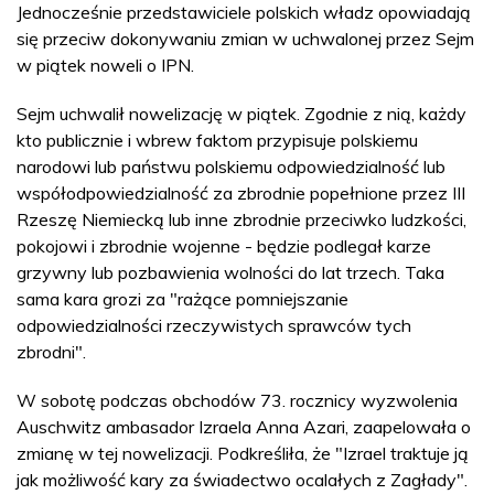
Jednocześnie przedstawiciele polskich władz opowiadają
się przeciw dokonywaniu zmian w uchwalonej przez Sejm
w piątek noweli o IPN.
Sejm uchwalił nowelizację w piątek. Zgodnie z nią, każdy
kto publicznie i wbrew faktom przypisuje polskiemu
narodowi lub państwu polskiemu odpowiedzialność lub
współodpowiedzialność za zbrodnie popełnione przez III
Rzeszę Niemiecką lub inne zbrodnie przeciwko ludzkości,
pokojowi i zbrodnie wojenne - będzie podlegał karze
grzywny lub pozbawienia wolności do lat trzech. Taka
sama kara grozi za "rażące pomniejszanie
odpowiedzialności rzeczywistych sprawców tych
zbrodni".
W sobotę podczas obchodów 73. rocznicy wyzwolenia
Auschwitz ambasador Izraela Anna Azari, zaapelowała o
zmianę w tej nowelizacji. Podkreśliła, że "Izrael traktuje ją
jak możliwość kary za świadectwo ocalałych z Zagłady".