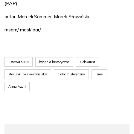
(PAP)
autor: Marceli Sommer, Marek Sławiński
msom/ masl/ par/
ustawa o IPN
badania historyczne
Holokaust
stosunki polsko-izraelskie
dialog historyczny
Izrael
Anna Azari