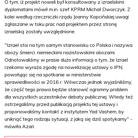
O tym, iż projekt noweli był konsultowany z izraelskimi
dyplomatami mówił m.in. szef KPRM Michał Dworczyk. Z
kolei według rzeczniczki rządu Joanny Kopcińskiej uwagi
zgłaszane w toku prac nad projektem przez stronę
izraelską zostały uwzględnione.
"Izrael stoi na tym samym stanowisku co Polska i nazywa
obozy śmierci: niemieckimi nazistowskimi obozami.
Odnotowaliśmy w prasie dużo informacji o tym, że Izrael
rzekomo wyraża zgodę na nowelizację ustawy o IPN,
powołując się na spotkanie w ministerstwie
sprawiedliwości w 2016 r. Wówczas jednak wyjaśniliśmy,
że część tego prawa będzie stanowić ogromny problem
dla wszystkich uczestników debaty publicznej. Wtedy też
ostrzegaliśmy przed publikacją projektu tej ustawy i
proponowaliśmy kontakt z instytutem Yad Vashem, by
uniknąć tego rodzaju sytuacji, z jaką się dziś spotykamy" -
mówiła Azari.