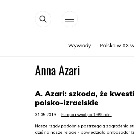
Wywiady
Polska w XX w
Search
Anna Azari
A. Azari: szkoda, że kwest
polsko-izraelskie
31.05.2019
Europa i świat po 1989 roku
Nasze rządy podobnie postrzegają zagrożenia str
dziś na nasze relacje - powiedziała ambasador I