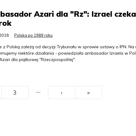
asador Azari dla "Rz": Izrael czeka
rok
.2018
Polska po 1989 roku
e z Polską zależą od decyzji Trybunału w sprawie ustawy o IPN. Na 
ymujemy niektóre działania - powiedziała ambasador Izraela w Pol
zari dla piątkowej "Rzeczpospolitej".
…
››
Ostatni
3
›
»