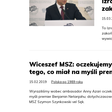
Izr
za
15.03
To Izr
zakoń
wywia
Wiceszef MSZ: oczekujemy, 
tego, co miał na myśli pr
15.02.2019
Polska po 1989 roku
Wyraziliśmy wobec ambasador Anny Azari oczekiwa
myśli premier Benjamin Netanjahu; dotychczasowe
MSZ Szymon Szynkowski vel Sęk.