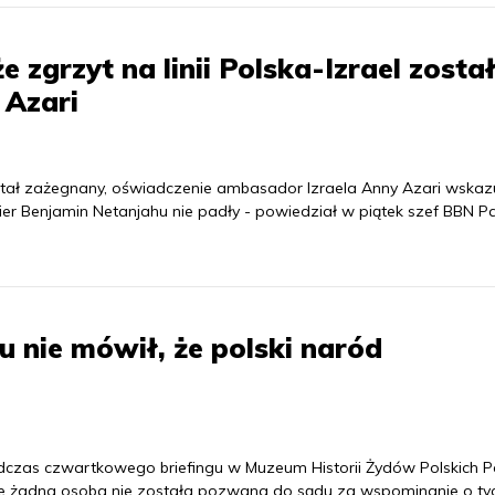
e zgrzyt na linii Polska-Izrael zosta
 Azari
został zażegnany, oświadczenie ambasador Izraela Anny Azari wskazu
er Benjamin Netanjahu nie padły - powiedział w piątek szef BBN P
u nie mówił, że polski naród
dczas czwartkowego briefingu w Muzeum Historii Żydów Polskich Po
e że żadna osoba nie została pozwana do sądu za wspominanie o ty