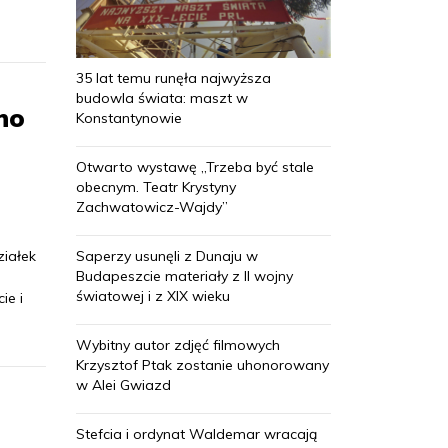
35 lat temu runęła najwyższa
budowla świata: maszt w
no
Konstantynowie
Otwarto wystawę „Trzeba być stale
obecnym. Teatr Krystyny
Zachwatowicz-Wajdy”
Saperzy usunęli z Dunaju w
iałek
Budapeszcie materiały z II wojny
światowej i z XIX wieku
ie i
Wybitny autor zdjęć filmowych
Krzysztof Ptak zostanie uhonorowany
w Alei Gwiazd
Stefcia i ordynat Waldemar wracają