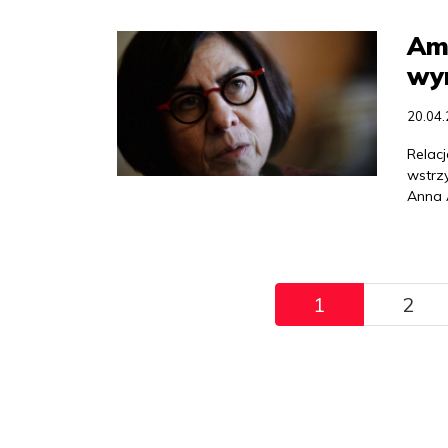
Amb
wy
20.04
Relacj
wstrz
Anna A
Pagination
1
2