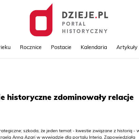
ieku
Rocznice
Postacie
Kalendaria
Artykuły
Przejdź
do
treści
ie historyczne zdominowały relacje
ategiczne; szkoda, że jeden temat - kwestie związane z historią -
zraela Anna Azari w wywiadzie dla portalu Interia. Zapowiedziała