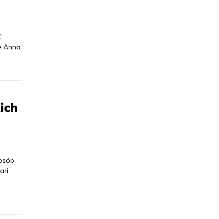
ć
e Anna
ich
 osób
ari