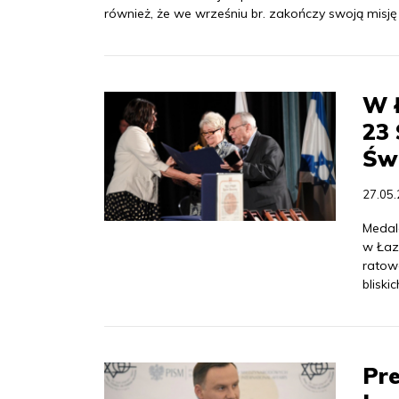
również, że we wrześniu br. zakończy swoją misję
W 
23
Św
27.05
Medal
w Łaz
ratowa
blisk
Pre