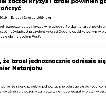
ael zaczął kryzys i Izrael powinien g
kończyć
.2019
Europa i świat po 1989 roku
ael rozpoczął ostatni kryzys w relacjach z Polską i to Izrael powinie
czyć – oświadczył prezydent Andrzej Duda w opublikowanym w pi
dzie dla „Jerusalem Post”.
że Izrael jednoznacznie odniesie si
emier Netanjahu
nie, że strona izraelska jednoznacznie odniesie się do tego, co m
 wyjaśnienia uważamy za nieczytelne - powiedział w piątek wices