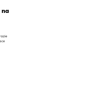
 na
razie
sce