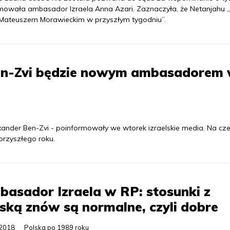
rmowała ambasador Izraela Anna Azari. Zaznaczyła, że Netanjahu 
m Mateuszem Morawieckim w przyszłym tygodniu”.
Ben-Zvi będzie nowym ambasadorem
nder Ben-Zvi - poinformowały we wtorek izraelskie media. Na czel
rzyszłego roku.
asador Izraela w RP: stosunki z
ską znów są normalne, czyli dobre
.2018
Polska po 1989 roku