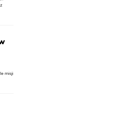
„z
 w
e misji