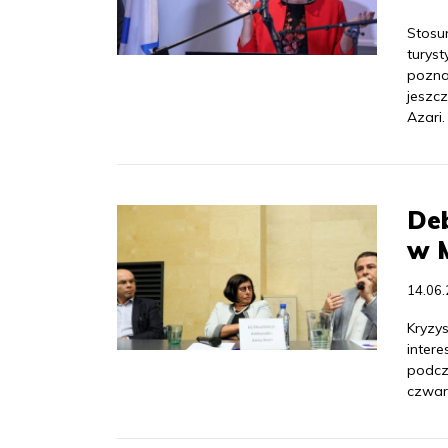
Stosun
turys
pozna
jeszc
Azari.
De
w 
14.06
Kryzy
intere
podcz
czwar