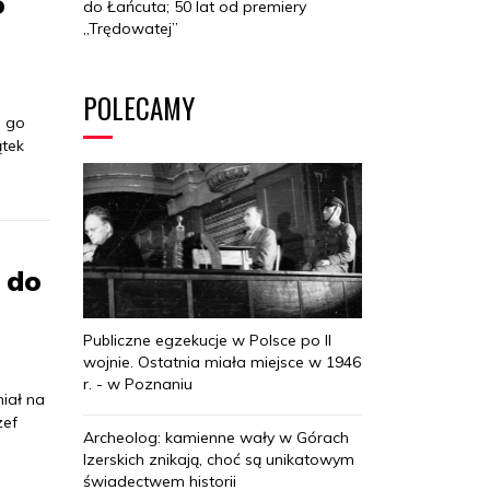
o
do Łańcuta; 50 lat od premiery
„Trędowatej”
POLECAMY
n go
ątek
ę do
Publiczne egzekucje w Polsce po II
wojnie. Ostatnia miała miejsce w 1946
r. - w Poznaniu
iał na
zef
Archeolog: kamienne wały w Górach
Izerskich znikają, choć są unikatowym
świadectwem historii