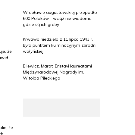
W obławie augustowskiej przepadło
ł
600 Polaków - wciąż nie wiadomo,
gdzie są ich groby
Krwawa niedziela z 11 lipca 1943 r.
była punktem kulminacyjnym zbrodni
je, że
wołyńskiej
aweł
Bilewicz, Marat, Eristavi laureatami
Międzynarodowej Nagrody im.
Witolda Pileckiego
lin, że
ch