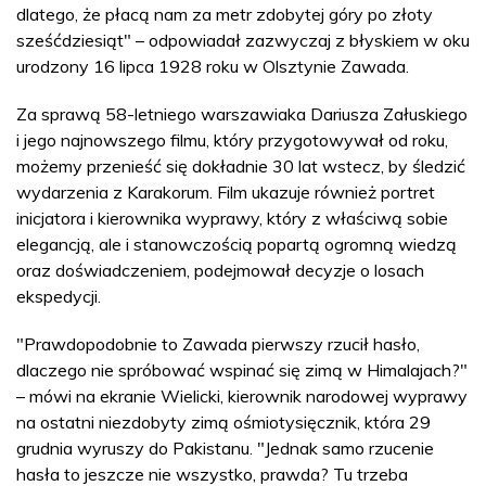
dlatego, że płacą nam za metr zdobytej góry po złoty
sześćdziesiąt" – odpowiadał zazwyczaj z błyskiem w oku
urodzony 16 lipca 1928 roku w Olsztynie Zawada.
Za sprawą 58-letniego warszawiaka Dariusza Załuskiego
i jego najnowszego filmu, który przygotowywał od roku,
możemy przenieść się dokładnie 30 lat wstecz, by śledzić
wydarzenia z Karakorum. Film ukazuje również portret
inicjatora i kierownika wyprawy, który z właściwą sobie
elegancją, ale i stanowczością popartą ogromną wiedzą
oraz doświadczeniem, podejmował decyzje o losach
ekspedycji.
"Prawdopodobnie to Zawada pierwszy rzucił hasło,
dlaczego nie spróbować wspinać się zimą w Himalajach?"
– mówi na ekranie Wielicki, kierownik narodowej wyprawy
na ostatni niezdobyty zimą ośmiotysięcznik, która 29
grudnia wyruszy do Pakistanu. "Jednak samo rzucenie
hasła to jeszcze nie wszystko, prawda? Tu trzeba