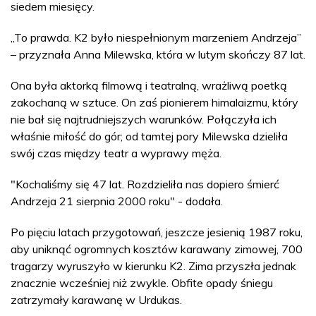
siedem miesięcy.
„To prawda. K2 było niespełnionym marzeniem Andrzeja”
– przyznała Anna Milewska, która w lutym skończy 87 lat.
Ona była aktorką filmową i teatralną, wrażliwą poetką
zakochaną w sztuce. On zaś pionierem himalaizmu, który
nie bał się najtrudniejszych warunków. Połączyła ich
właśnie miłość do gór; od tamtej pory Milewska dzieliła
swój czas między teatr a wyprawy męża.
"Kochaliśmy się 47 lat. Rozdzieliła nas dopiero śmierć
Andrzeja 21 sierpnia 2000 roku" - dodała.
Po pięciu latach przygotowań, jeszcze jesienią 1987 roku,
aby uniknąć ogromnych kosztów karawany zimowej, 700
tragarzy wyruszyło w kierunku K2. Zima przyszła jednak
znacznie wcześniej niż zwykle. Obfite opady śniegu
zatrzymały karawanę w Urdukas.