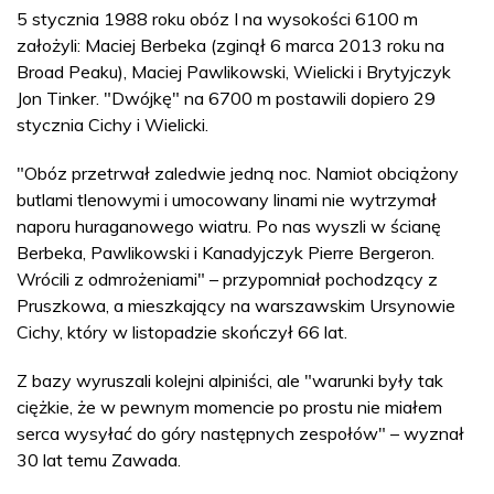
5 stycznia 1988 roku obóz I na wysokości 6100 m
założyli: Maciej Berbeka (zginął 6 marca 2013 roku na
Broad Peaku), Maciej Pawlikowski, Wielicki i Brytyjczyk
Jon Tinker. "Dwójkę" na 6700 m postawili dopiero 29
stycznia Cichy i Wielicki.
"Obóz przetrwał zaledwie jedną noc. Namiot obciążony
butlami tlenowymi i umocowany linami nie wytrzymał
naporu huraganowego wiatru. Po nas wyszli w ścianę
Berbeka, Pawlikowski i Kanadyjczyk Pierre Bergeron.
Wrócili z odmrożeniami" – przypomniał pochodzący z
Pruszkowa, a mieszkający na warszawskim Ursynowie
Cichy, który w listopadzie skończył 66 lat.
Z bazy wyruszali kolejni alpiniści, ale "warunki były tak
ciężkie, że w pewnym momencie po prostu nie miałem
serca wysyłać do góry następnych zespołów" – wyznał
30 lat temu Zawada.