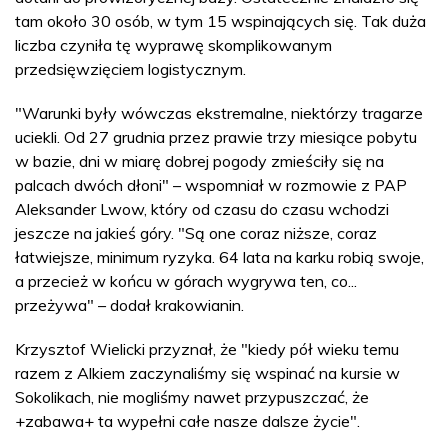
tam około 30 osób, w tym 15 wspinających się. Tak duża
liczba czyniła tę wyprawę skomplikowanym
przedsięwzięciem logistycznym.
"Warunki były wówczas ekstremalne, niektórzy tragarze
uciekli. Od 27 grudnia przez prawie trzy miesiące pobytu
w bazie, dni w miarę dobrej pogody zmieściły się na
palcach dwóch dłoni" – wspomniał w rozmowie z PAP
Aleksander Lwow, który od czasu do czasu wchodzi
jeszcze na jakieś góry. "Są one coraz niższe, coraz
łatwiejsze, minimum ryzyka. 64 lata na karku robią swoje,
a przecież w końcu w górach wygrywa ten, co...
przeżywa" – dodał krakowianin.
Krzysztof Wielicki przyznał, że "kiedy pół wieku temu
razem z Alkiem zaczynaliśmy się wspinać na kursie w
Sokolikach, nie mogliśmy nawet przypuszczać, że
+zabawa+ ta wypełni całe nasze dalsze życie".