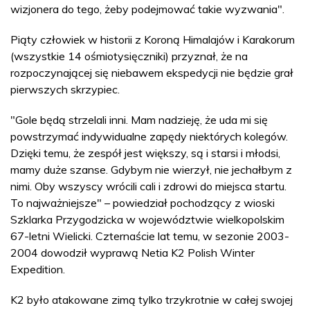
wizjonera do tego, żeby podejmować takie wyzwania".
Piąty człowiek w historii z Koroną Himalajów i Karakorum
(wszystkie 14 ośmiotysięczniki) przyznał, że na
rozpoczynającej się niebawem ekspedycji nie będzie grał
pierwszych skrzypiec.
"Gole będą strzelali inni. Mam nadzieję, że uda mi się
powstrzymać indywidualne zapędy niektórych kolegów.
Dzięki temu, że zespół jest większy, są i starsi i młodsi,
mamy duże szanse. Gdybym nie wierzył, nie jechałbym z
nimi. Oby wszyscy wrócili cali i zdrowi do miejsca startu.
To najważniejsze" – powiedział pochodzący z wioski
Szklarka Przygodzicka w województwie wielkopolskim
67-letni Wielicki. Czternaście lat temu, w sezonie 2003-
2004 dowodził wyprawą Netia K2 Polish Winter
Expedition.
K2 było atakowane zimą tylko trzykrotnie w całej swojej