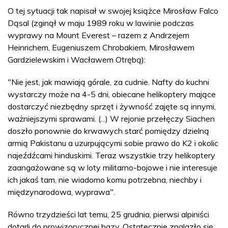
O tej sytuacji tak napisał w swojej książce Mirosław Falco
Dąsal (zginął w maju 1989 roku w lawinie podczas
wyprawy na Mount Everest – razem z Andrzejem
Heinrichem, Eugeniuszem Chrobakiem, Mirosławem
Gardzielewskim i Wacławem Otrębą):
"Nie jest, jak mawiają górale, za cudnie. Nafty do kuchni
wystarczy może na 4-5 dni, obiecane helikoptery mające
dostarczyć niezbędny sprzęt i żywność zajęte są innymi,
ważniejszymi sprawami. (...) W rejonie przełęczy Siachen
doszło ponownie do krwawych starć pomiędzy dzielną
armią Pakistanu a uzurpującymi sobie prawo do K2 i okolic
najeźdźcami hinduskimi. Teraz wszystkie trzy helikoptery
zaangażowane są w loty militarno-bojowe i nie interesuje
ich jakaś tam, nie wiadomo komu potrzebna, niechby i
międzynarodowa, wyprawa".
Równo trzydzieści lat temu, 25 grudnia, pierwsi alpiniści
dotarli do prowizorycznej bazy. Ostatecznie znalazło się