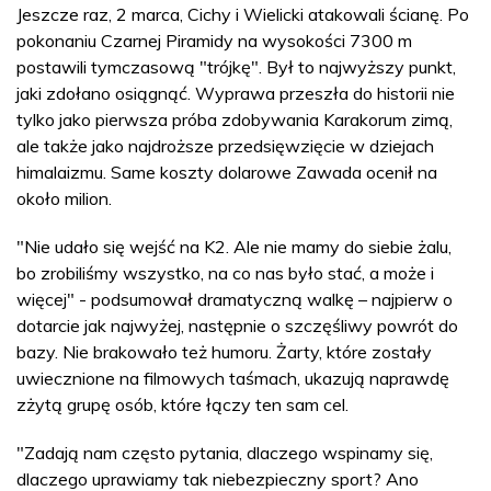
Jeszcze raz, 2 marca, Cichy i Wielicki atakowali ścianę. Po
pokonaniu Czarnej Piramidy na wysokości 7300 m
postawili tymczasową "trójkę". Był to najwyższy punkt,
jaki zdołano osiągnąć. Wyprawa przeszła do historii nie
tylko jako pierwsza próba zdobywania Karakorum zimą,
ale także jako najdroższe przedsięwzięcie w dziejach
himalaizmu. Same koszty dolarowe Zawada ocenił na
około milion.
"Nie udało się wejść na K2. Ale nie mamy do siebie żalu,
bo zrobiliśmy wszystko, na co nas było stać, a może i
więcej" - podsumował dramatyczną walkę – najpierw o
dotarcie jak najwyżej, następnie o szczęśliwy powrót do
bazy. Nie brakowało też humoru. Żarty, które zostały
uwiecznione na filmowych taśmach, ukazują naprawdę
zżytą grupę osób, które łączy ten sam cel.
"Zadają nam często pytania, dlaczego wspinamy się,
dlaczego uprawiamy tak niebezpieczny sport? Ano