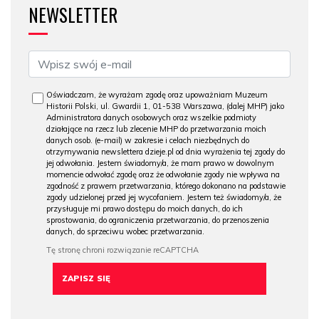
NEWSLETTER
Oświadczam, że wyrażam zgodę oraz upoważniam Muzeum
Historii Polski, ul. Gwardii 1, 01-538 Warszawa, (dalej MHP) jako
Administratora danych osobowych oraz wszelkie podmioty
działające na rzecz lub zlecenie MHP do przetwarzania moich
danych osob. (e-mail) w zakresie i celach niezbędnych do
otrzymywania newslettera dzieje.pl od dnia wyrażenia tej zgody do
jej odwołania. Jestem świadomy/a, że mam prawo w dowolnym
momencie odwołać zgodę oraz że odwołanie zgody nie wpływa na
zgodność z prawem przetwarzania, którego dokonano na podstawie
zgody udzielonej przed jej wycofaniem. Jestem też świadomy/a, że
przysługuje mi prawo dostępu do moich danych, do ich
sprostowania, do ograniczenia przetwarzania, do przenoszenia
danych, do sprzeciwu wobec przetwarzania.