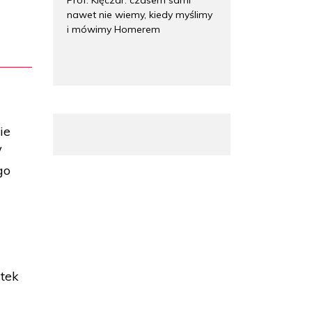
nawet nie wiemy, kiedy myślimy
i mówimy Homerem
ie
W
go
utek