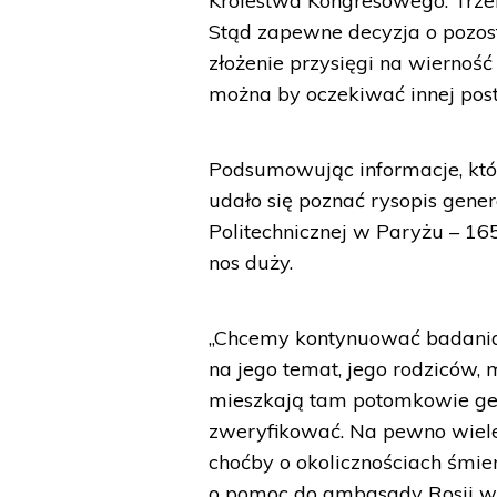
Królestwa Kongresowego. Trze
Stąd zapewne decyzja o pozo
złożenie przysięgi na wierność 
można by oczekiwać innej pos
Podsumowując informacje, któr
udało się poznać rysopis gene
Politechnicznej w Paryżu – 16
nos duży.
„Chcemy kontynuować badania,
na jego temat, jego rodziców,
mieszkają tam potomkowie gen.
zweryfikować. Na pewno wiele 
choćby o okolicznościach śmie
o pomoc do ambasady Rosji w P