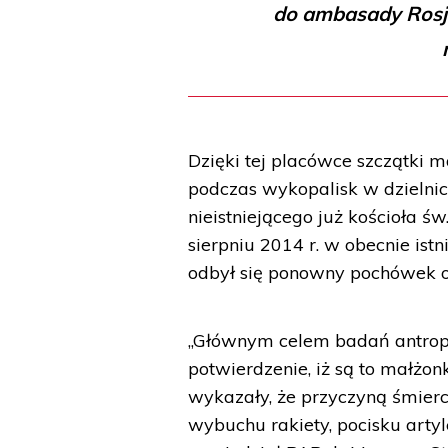
do ambasady Rosji
Dzięki tej placówce szczątki 
podczas wykopalisk w dzielnic
nieistniejącego już kościoła ś
sierpniu 2014 r. w obecnie is
odbył się ponowny pochówek o
„Głównym celem badań antropo
potwierdzenie, iż są to małżo
wykazały, że przyczyną śmierc
wybuchu rakiety, pocisku arty