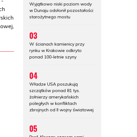
 -
Wyjątkowo niski poziom wody
ch
w Dunaju odsłonił pozostałości
starożytnego mostu
skich
owej,
03
W ścianach kamienicy przy
rynku w Krakowie odkryto
ponad 100-letnie szyny
04
Władze USA poszukują
szczątków ponad 81 tys.
żołnierzy amerykańskich
poległych w konfliktach
zbrojnych od II wojny światowej
05
Prof. Klęczar: czasem sami