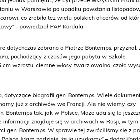
ba jednak pamiętać, że był przede wszystkim Francu
staniu w Warszawie po upadku powstania listopadow
carowi, co zrobiło też wielu polskich oficerów, od któ
tawy” - powiedział PAP Kordala.
e dotychczas zebrano o Piotrze Bontemps, przyznał, 
rała, pochodzący z czasów jego pobytu w Szkole
5 cm wzrostu, ciemne włosy, twarz owalna, czoło wyso
 dotyczące biografii gen. Bontemps. Wiele dokume
 mamy już z archiwów we Francji. Ale nie wiemy, czy
 Bontemps tak, jak w Polsce. Może uda się to jeszcz
informacji znajduje się w archiwach w Rosji, w tym
rci gen. Bontemps. W sprawie tej zwróciliśmy się z p
olsce. Mam nadzieję, że ją uzyskamy” – dodał Korda