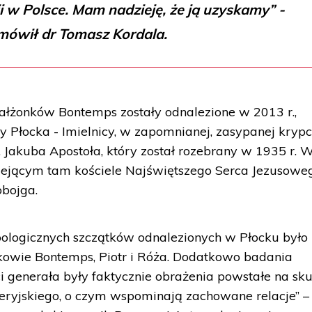
 w Polsce. Mam nadzieję, że ją uzyskamy” -
mówił dr Tomasz Kordala.
małżonków Bontemps zostały odnalezione w 2013 r.,
y Płocka - Imielnicy, w zapomnianej, zasypanej krypc
w. Jakuba Apostoła, który został rozebrany w 1935 r. 
tniejącym tam kościele Najświętszego Serca Jezusowe
bojga.
logicznych szczątków odnalezionych w Płocku było
nkowie Bontemps, Piotr i Róża. Dodatkowo badania
i generała były faktycznie obrażenia powstałe na sk
leryjskiego, o czym wspominają zachowane relacje” –