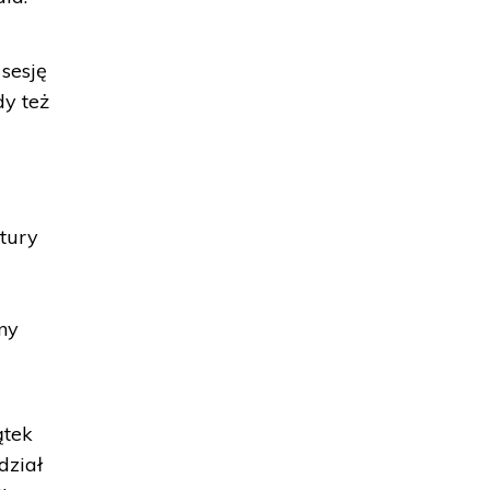
sesję
y też
tury
ny
ątek
dział