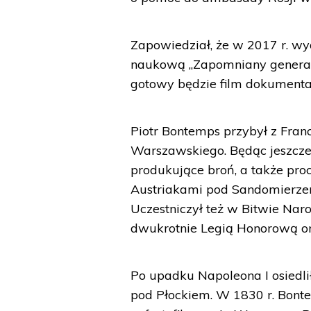
Zapowiedział, że w 2017 r. w
naukową „Zapomniany generał
gotowy będzie film dokumenta
Piotr Bontemps przybył z Franc
Warszawskiego. Będąc jeszcze
produkujące broń, a także proc
Austriakami pod Sandomierzem
Uczestniczył też w Bitwie Na
dwukrotnie Legią Honorową ora
Po upadku Napoleona I osiedlił
pod Płockiem. W 1830 r. Bonte