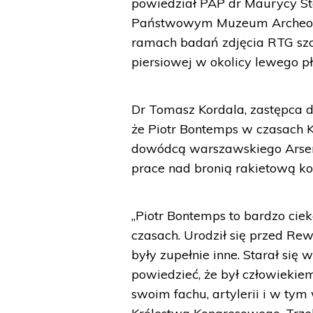
powiedział PAP dr Maurycy St
Państwowym Muzeum Archeolo
ramach badań zdjęcia RTG szc
piersiowej w okolicy lewego płu
Dr Tomasz Kordala, zastępca 
że Piotr Bontemps w czasach K
dowódcą warszawskiego Arsenału
prace nad bronią rakietową ko
„Piotr Bontemps to bardzo cie
czasach. Urodził się przed Rew
były zupełnie inne. Starał się
powiedzieć, że był człowiekiem
swoim fachu, artylerii i w tym