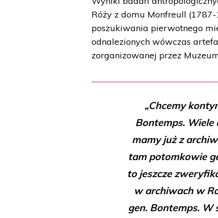
Wyniki badań antropologicznyc
Róży z domu Monfreull (1787-
poszukiwania pierwotnego mie
odnalezionych wówczas artefa
zorganizowanej przez Muzeum
„Chcemy kontyn
Bontemps. Wiele 
mamy już z archiwó
tam potomkowie gen
to jeszcze zweryfik
w archiwach w Ros
gen. Bontemps. W s