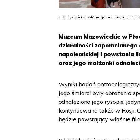
Uroczystości powtórnego pochówku gen. Piot
Muzeum Mazowieckie w Płock
działalności zapomnianego 
napoleońskiej i powstania 
oraz jego małżonki odnalezi
Wyniki badań antropologicznyc
jego śmierci były obrażenia
odnaleziono jego rysopis, jed
kontynuowana także w Rosji. O
będzie powstający właśnie fil