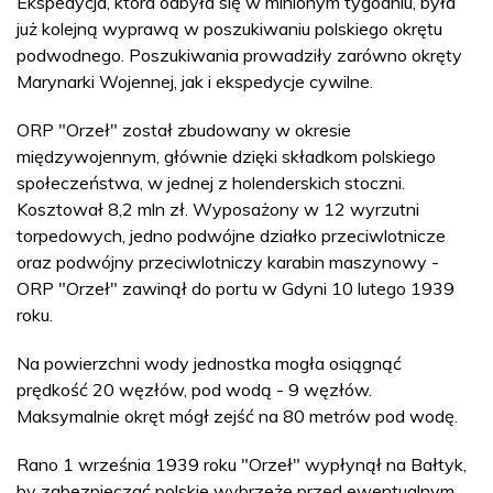
Ekspedycja, która odbyła się w minionym tygodniu, była
już kolejną wyprawą w poszukiwaniu polskiego okrętu
podwodnego. Poszukiwania prowadziły zarówno okręty
Marynarki Wojennej, jak i ekspedycje cywilne.
ORP "Orzeł" został zbudowany w okresie
międzywojennym, głównie dzięki składkom polskiego
społeczeństwa, w jednej z holenderskich stoczni.
Kosztował 8,2 mln zł. Wyposażony w 12 wyrzutni
torpedowych, jedno podwójne działko przeciwlotnicze
oraz podwójny przeciwlotniczy karabin maszynowy -
ORP "Orzeł" zawinął do portu w Gdyni 10 lutego 1939
roku.
Na powierzchni wody jednostka mogła osiągnąć
prędkość 20 węzłów, pod wodą - 9 węzłów.
Maksymalnie okręt mógł zejść na 80 metrów pod wodę.
Rano 1 września 1939 roku "Orzeł" wypłynął na Bałtyk,
by zabezpieczać polskie wybrzeże przed ewentualnym