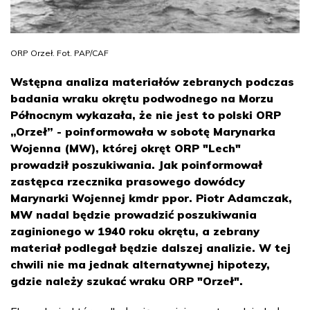
ORP Orzeł. Fot. PAP/CAF
Wstępna analiza materiałów zebranych podczas
badania wraku okrętu podwodnego na Morzu
Północnym wykazała, że nie jest to polski ORP
„Orzeł” - poinformowała w sobotę Marynarka
Wojenna (MW), której okręt ORP "Lech"
prowadził poszukiwania. Jak poinformował
zastępca rzecznika prasowego dowódcy
Marynarki Wojennej kmdr ppor. Piotr Adamczak,
MW nadal będzie prowadzić poszukiwania
zaginionego w 1940 roku okrętu, a zebrany
materiał podlegał będzie dalszej analizie. W tej
chwili nie ma jednak alternatywnej hipotezy,
gdzie należy szukać wraku ORP "Orzeł".