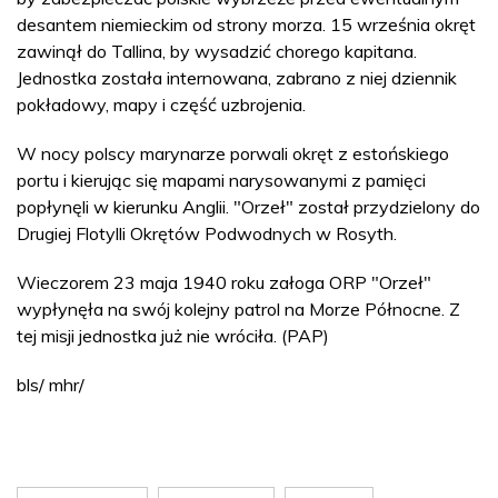
desantem niemieckim od strony morza. 15 września okręt
zawinął do Tallina, by wysadzić chorego kapitana.
Jednostka została internowana, zabrano z niej dziennik
pokładowy, mapy i część uzbrojenia.
W nocy polscy marynarze porwali okręt z estońskiego
portu i kierując się mapami narysowanymi z pamięci
popłynęli w kierunku Anglii. "Orzeł" został przydzielony do
Drugiej Flotylli Okrętów Podwodnych w Rosyth.
Wieczorem 23 maja 1940 roku załoga ORP "Orzeł"
wypłynęła na swój kolejny patrol na Morze Północne. Z
tej misji jednostka już nie wróciła. (PAP)
bls/ mhr/