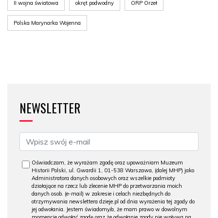
II wojna światowa
okręt podwodny
ORP Orzeł
Polska Marynarka Wojenna
NEWSLETTER
Oświadczam, że wyrażam zgodę oraz upoważniam Muzeum
Historii Polski, ul. Gwardii 1, 01-538 Warszawa, (dalej MHP) jako
Administratora danych osobowych oraz wszelkie podmioty
działające na rzecz lub zlecenie MHP do przetwarzania moich
danych osob. (e-mail) w zakresie i celach niezbędnych do
otrzymywania newslettera dzieje.pl od dnia wyrażenia tej zgody do
jej odwołania. Jestem świadomy/a, że mam prawo w dowolnym
momencie odwołać zgodę oraz że odwołanie zgody nie wpływa na