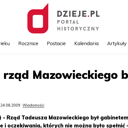
ieku
Rocznice
Postacie
Kalendaria
Artykuły
Przejdź
 rząd Mazowieckiego b
do
treści
 24.08.2009
Wiadomości
 - Rząd Tadeusza Mazowieckiego był gabinete
 i oczekiwania, których nie można było spełnić 