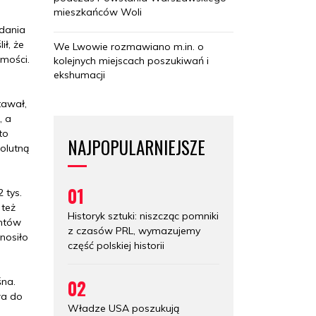
mieszkańców Woli
ydania
ł, że
We Lwowie rozmawiano m.in. o
omości.
kolejnych miejscach poszukiwań i
ekshumacji
tawał,
, a
to
NAJPOPULARNIEJSZE
olutną
01
 tys.
 też
Historyk sztuki: niszcząc pomniki
entów
z czasów PRL, wymazujemy
nosiło
część polskiej historii
02
śna.
wa do
Władze USA poszukują