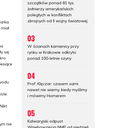
szczątków ponad 81 tys.
żołnierzy amerykańskich
poległych w konfliktach
zbrojnych od II wojny światowej
darka
 miał
03
na
W ścianach kamienicy przy
y się
rynku w Krakowie odkryto
kro
ponad 100-letnie szyny
iesiące
04
owodu
Prof. Klęczar: czasem sami
nawet nie wiemy, kiedy myślimy
iste:
i mówimy Homerem
Nikt
05
Kalwaryjski odpust
ym nie
Wniebowzięcia NMP od niedzieli