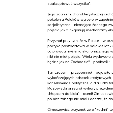
zaakceptować wszystko".
Jego zdaniem, charakterystyczną cech
pokolenia Polaków wyrosło w zupełnie
socjalistyczna - niemająca żadnego zw
pojęcia jak funkcjonują mechanizmy e
Przyznał przy tym, że w Polsce - w prze
polityka paszportowa w połowie lat 70
co prawda myślenia ekonomicznego w k
nikt nie miał pojęcia. Wielu wydawało 
będzie jak na Zachodzie" - podkreślił.
Tymczasem - przypomniał - pojawiło s
wykańczających odsetek kredytowych, k
konsekwencje polityczne, a dla ludzi t
Mazowiecki przegrał wybory prezydencki
chłopcem do bicia" - ocenił Cimoszewicz
po nich takiego nie miał i dobrze, że doro
Cimoszewicz przyznał, że o "kuchni" 