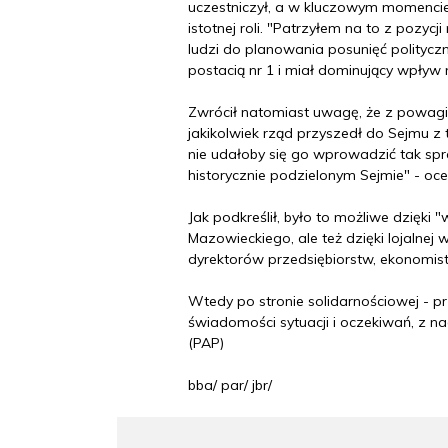
uczestniczył, a w kluczowym momencie 
istotnej roli. "Patrzyłem na to z pozy
ludzi do planowania posunięć polityczn
postacią nr 1 i miał dominujący wpływ 
Zwrócił natomiast uwagę, że z powagi 
jakikolwiek rząd przyszedł do Sejmu z t
nie udałoby się go wprowadzić tak spr
historycznie podzielonym Sejmie" - ocen
Jak podkreślił, było to możliwe dzięki 
Mazowieckiego, ale też dzięki lojalnej
dyrektorów przedsiębiorstw, ekonomis
Wtedy po stronie solidarnościowej - 
świadomości sytuacji i oczekiwań, z na
(PAP)
bba/ par/ jbr/