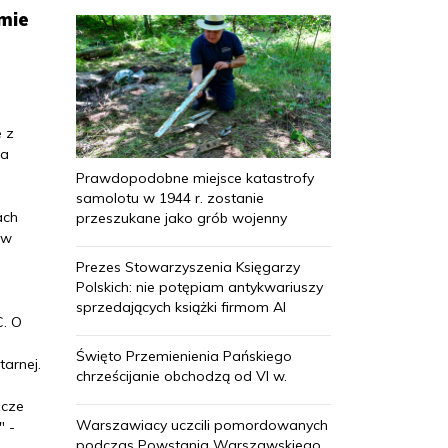
jmie
e z
 a
Prawdopodobne miejsce katastrofy
samolotu w 1944 r. zostanie
ach
przeszukane jako grób wojenny
 w
Prezes Stowarzyszenia Księgarzy
Polskich: nie potępiam antykwariuszy
sprzedających książki firmom AI
C. O
Święto Przemienienia Pańskiego
tarnej.
chrześcijanie obchodzą od VI w.
zcze
Warszawiacy uczcili pomordowanych
" -
podczas Powstania Warszawskiego