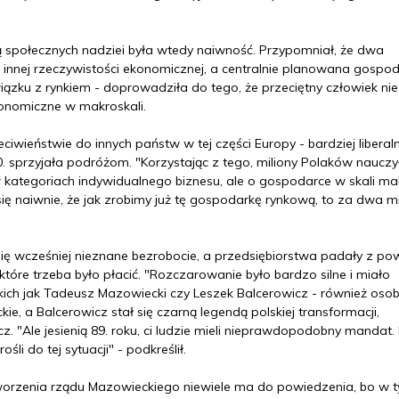
ą społecznych nadziei była wtedy naiwność. Przypomniał, że dwa
 innej rzeczywistości ekonomicznej, a centralnie planowana gospo
iązku z rynkiem - doprowadziła do tego, że przeciętny człowiek nie
konomiczne w makroskali.
ciwieństwie do innych państw w tej części Europy - bardziej liberal
. sprzyjała podróżom. "Korzystając z tego, miliony Polaków nauczył
ategoriach indywidualnego biznesu, ale o gospodarce w skali ma
się naiwnie, że jak zrobimy już tę gospodarkę rynkową, to za dwa m
ię wcześniej nieznane bezrobocie, a przedsiębiorstwa padały z p
tóre trzeba było płacić. "Rozczarowanie było bardzo silne i miało
akich jak Tadeusz Mazowiecki czy Leszek Balcerowicz - również osob
e, a Balcerowicz stał się czarną legendą polskiej transformacji,
. "Ale jesienią 89. roku, ci ludzie mieli nieprawdopodobny mandat. 
śli do tej sytuacji" - podkreślił.
tworzenia rządu Mazowieckiego niewiele ma do powiedzenia, bo w t