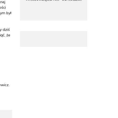
nej
ości
wym był
y dziś
ąć, że
,
ewicz.