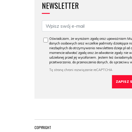
NEWSLETTER
Oświadczam, że wyrażam zgodę oraz upoważniam Muzeu
danych osobowych oraz wszelkie podmioty działające na
niezbędnych do otrzymywania newslettera dzieje.pl od
momencie odwołać zgodę oraz że odwołanie zgody nie 
udzielonej przed jej wycofaniem. Jestem też świadomy/a
przetwarzania, do przenoszenia danych, do sprzeciwu 
COPYRIGHT