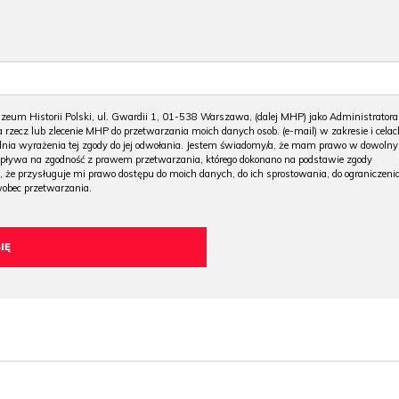
m Historii Polski, ul. Gwardii 1, 01-538 Warszawa, (dalej MHP) jako Administratora
 rzecz lub zlecenie MHP do przetwarzania moich danych osob. (e-mail) w zakresie i celac
 dnia wyrażenia tej zgody do jej odwołania. Jestem świadomy/a, że mam prawo w dowoln
wpływa na zgodność z prawem przetwarzania, którego dokonano na podstawie zgody
, że przysługuje mi prawo dostępu do moich danych, do ich sprostowania, do ograniczeni
wobec przetwarzania.