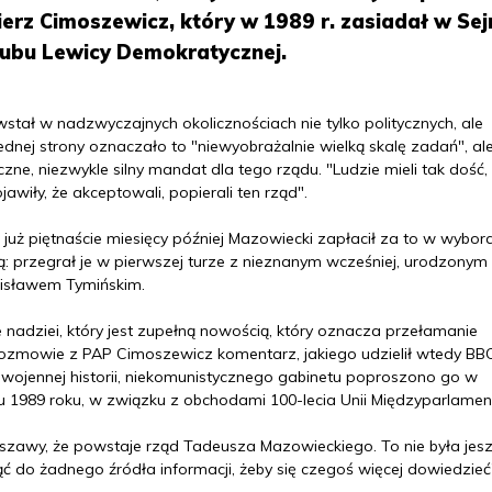
erz Cimoszewicz, który w 1989 r. zasiadał w Se
lubu Lewicy Demokratycznej.
stał w nadzwyczajnych okolicznościach nie tylko politycznych, ale
dnej strony oznaczało to "niewyobrażalnie wielką skalę zadań", al
zne, niezwykle silny mandat dla tego rządu. "Ludzie mieli tak dość,
jawiły, że akceptowali, popierali ten rząd".
już piętnaście miesięcy później Mazowiecki zapłacił za to w wybor
: przegrał je w pierwszej turze z nieznanym wcześniej, urodzonym
isławem Tymińskim.
 nadziei, który jest zupełną nowością, który oznacza przełamanie
ozmowie z PAP Cimoszewicz komentarz, jakiego udzielił wtedy BB
ojennej historii, niekomunistycznego gabinetu poproszono go w
iu 1989 roku, w związku z obchodami 100-lecia Unii Międzyparlamen
szawy, że powstaje rząd Tadeusza Mazowieckiego. To nie była jes
ąć do żadnego źródła informacji, żeby się czegoś więcej dowiedzieć