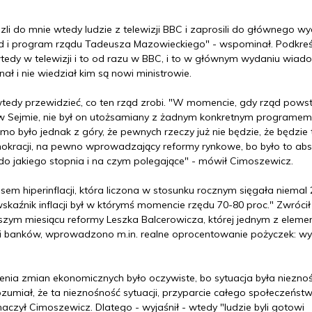
li do mnie wtedy ludzie z telewizji BBC i zaprosili do głównego w
i program rządu Tadeusza Mazowieckiego" - wspominał. Podkreśli
edy w telewizji i to od razu w BBC, i to w głównym wydaniu wiad
ał i nie wiedział kim są nowi ministrowie.
tedy przewidzieć, co ten rząd zrobi. "W momencie, gdy rząd pows
w Sejmie, nie był on utożsamiany z żadnym konkretnym programem
omo było jednak z góry, że pewnych rzeczy już nie będzie, że będzie 
kracji, na pewno wprowadzający reformy rynkowe, bo było to abs
 do jakiego stopnia i na czym polegające" - mówił Cimoszewicz.
asem hiperinflacji, która liczona w stosunku rocznym sięgała niemal 2
kaźnik inflacji był w którymś momencie rzędu 70-80 proc." Zwrócił
wszym miesiącu reformy Leszka Balcerowicza, której jednym z elem
ości banków, wprowadzono m.in. realne oprocentowanie pożyczek: wy
nia zmian ekonomicznych było oczywiste, bo sytuacja była niezno
ozumiał, że ta nieznośność sytuacji, przyparcie całego społeczeńst
aczył Cimoszewicz. Dlatego - wyjaśnił - wtedy "ludzie byli gotowi