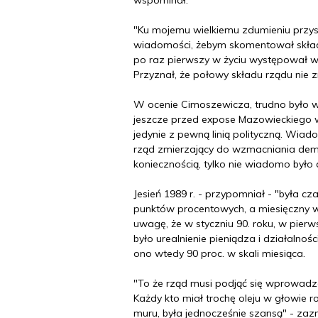
wspominał.
"Ku mojemu wielkiemu zdumieniu przysz
wiadomości, żebym skomentował skład 
po raz pierwszy w życiu występował wt
Przyznał, że połowy składu rządu nie zn
W ocenie Cimoszewicza, trudno było w
jeszcze przed expose Mazowieckiego 
jedynie z pewną linią polityczną. Wiad
rząd zmierzający do wzmacniania demo
koniecznością, tylko nie wiadomo było
Jesień 1989 r. - przypomniał - "była cz
punktów procentowych, a miesięczny ws
uwagę, że w styczniu 90. roku, w pier
było urealnienie pieniądza i działaln
ono wtedy 90 proc. w skali miesiąca.
"To że rząd musi podjąć się wprowadze
Każdy kto miał trochę oleju w głowie r
muru, była jednocześnie szansą" - zazn