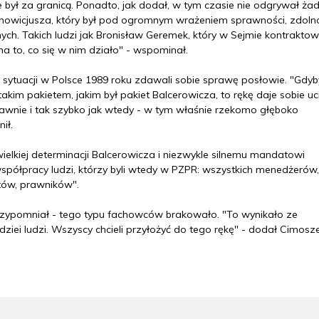
był za granicą. Ponadto, jak dodał, w tym czasie nie odgrywał żad
cji nowicjusza, który był pod ogromnym wrażeniem sprawności, zdoln
ych. Takich ludzi jak Bronisław Geremek, który w Sejmie kontrakto
na to, co się w nim działo" - wspominał.
sytuacji w Polsce 1989 roku zdawali sobie sprawę posłowie. "Gdyb
akim pakietem, jakim był pakiet Balcerowicza, to rękę daje sobie uci
awnie i tak szybko jak wtedy - w tym właśnie rzekomo głęboko
ił.
"wielkiej determinacji Balcerowicza i niezwykle silnemu mandatowi
 współpracy ludzi, którzy byli wtedy w PZPR: wszystkich menedżerów
tów, prawników".
przypomniał - tego typu fachowców brakowało. "To wynikało ze
dziei ludzi. Wszyscy chcieli przyłożyć do tego rękę" - dodał Cimosz