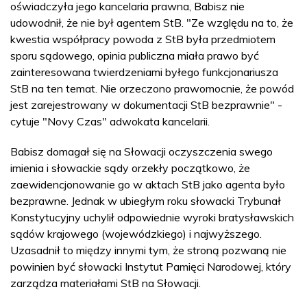
oświadczyła jego kancelaria prawna, Babisz nie
udowodnił, że nie był agentem StB. "Ze względu na to, że
kwestia współpracy powoda z StB była przedmiotem
sporu sądowego, opinia publiczna miała prawo być
zainteresowana twierdzeniami byłego funkcjonariusza
StB na ten temat. Nie orzeczono prawomocnie, że powód
jest zarejestrowany w dokumentacji StB bezprawnie" -
cytuje "Novy Czas" adwokata kancelarii.
Babisz domagał się na Słowacji oczyszczenia swego
imienia i słowackie sądy orzekły początkowo, że
zaewidencjonowanie go w aktach StB jako agenta było
bezprawne. Jednak w ubiegłym roku słowacki Trybunał
Konstytucyjny uchylił odpowiednie wyroki bratysławskich
sądów krajowego (wojewódzkiego) i najwyższego.
Uzasadnił to między innymi tym, że stroną pozwaną nie
powinien być słowacki Instytut Pamięci Narodowej, który
zarządza materiałami StB na Słowacji.