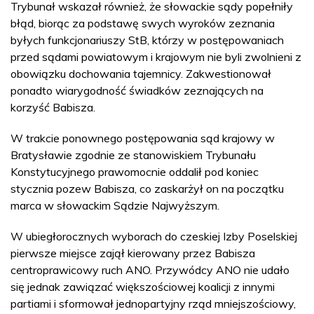
Trybunał wskazał również, że słowackie sądy popełniły
błąd, biorąc za podstawę swych wyroków zeznania
byłych funkcjonariuszy StB, którzy w postępowaniach
przed sądami powiatowym i krajowym nie byli zwolnieni z
obowiązku dochowania tajemnicy. Zakwestionował
ponadto wiarygodność świadków zeznających na
korzyść Babisza.
W trakcie ponownego postępowania sąd krajowy w
Bratysławie zgodnie ze stanowiskiem Trybunału
Konstytucyjnego prawomocnie oddalił pod koniec
stycznia pozew Babisza, co zaskarżył on na początku
marca w słowackim Sądzie Najwyższym.
W ubiegłorocznych wyborach do czeskiej Izby Poselskiej
pierwsze miejsce zajął kierowany przez Babisza
centroprawicowy ruch ANO. Przywódcy ANO nie udało
się jednak zawiązać większościowej koalicji z innymi
partiami i sformował jednopartyjny rząd mniejszościowy,