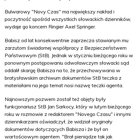
Bulwarowy "Novy Czas" ma największy nakład i
poczytność spośród wszystkich słowackich dzienników,
wydaje go koncern Ringier Axel Springer.
Babisz od lat konsekwentnie zaprzecza stawianym mu
zarzutom świadomej współpracy z Bezpieczeństwem
Państwowym (StB). Jednak w styczniu bieżącego roku w
ponownym postępowaniu odwoławczym słowacki sąd
oddalił skargę Babisza na to, że przechowywana w
bratysławskim archiwum dokumentów StB teczka z
materiałami na jego temat nosi nazwę teczki agenta.
Najnowszym pozwem został też objęty były
funkcjonariusz StB Jan Sarkocy, który w lutym bieżącego
roku w rozmowie z redaktorem "Novego Czasu" i innymi
dziennikarzami oświadczył, że widział oryginały
dokumentów dotyczących Babisza i że był on
wartościowym agentem. "Brał pieniądze tak jak