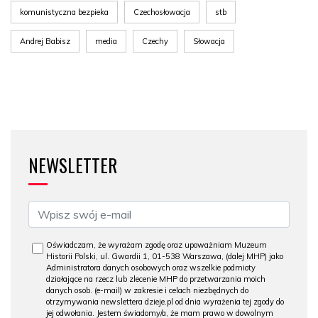
komunistyczna bezpieka
Czechosłowacja
stb
Andrej Babisz
media
Czechy
Słowacja
NEWSLETTER
Oświadczam, że wyrażam zgodę oraz upoważniam Muzeum
Historii Polski, ul. Gwardii 1, 01-538 Warszawa, (dalej MHP) jako
Administratora danych osobowych oraz wszelkie podmioty
działające na rzecz lub zlecenie MHP do przetwarzania moich
danych osob. (e-mail) w zakresie i celach niezbędnych do
otrzymywania newslettera dzieje.pl od dnia wyrażenia tej zgody do
jej odwołania. Jestem świadomy/a, że mam prawo w dowolnym