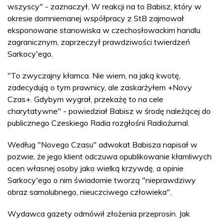
wszyscy" - zaznaczył. W reakcji na to Babisz, który w
okresie domniemanej współpracy z StB zajmował
eksponowane stanowiska w czechosłowackim handlu
zagranicznym, zaprzeczył prawdziwości twierdzeń
Sarkocy'ego.
"To zwyczajny kłamca. Nie wiem, na jaką kwotę,
zadecydują o tym prawnicy, ale zaskarżyłem +Novy
Czas+. Gdybym wygrał, przekażę to na cele
charytatywne" - powiedział Babisz w środę należącej do
publicznego Czeskiego Radia rozgłośni Radiożurnal.
Według "Novego Czasu" adwokat Babisza napisał w
pozwie, że jego klient odczuwa opublikowanie kłamliwych
ocen własnej osoby jako wielką krzywdę, a opinie
Sarkocy'ego o nim świadomie tworzą "nieprawdziwy
obraz samolubnego, nieuczciwego człowieka".
Wydawca gazety odmówił złożenia przeprosin. Jak