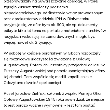
przeprowadziły na Suwalszczyźnie operację, w której
zginęło kilkuset działaczy podziemia
niepodległościowego. W śledztwie wciąż prowadzonym
przez prokuratorów oddziału IPN w Białymstoku
przyjmuje się, że ofiar było ok. 600, ale np. dokumenty
odkryte kilka lat temu na portalu z materiałami z archiwów
rosyjskich wskazują, że zamordowanych mogło być
więcej, nawet ok. 2 tysięcy.
W sobotę w kościele parafialnym w Gibach rozpoczęły
się rocznicowe uroczystości związane z Obławą
Augustowską. Potem ich uczestnicy przejechali do lasu w
Puszczy Augustowskiej pod pomnik upamiętniający ofiary
tej zbrodni. Tam wspólnie się modlili, zapalili znicze.
Odczytano również apel pamięci.
Poseł Jarosław Zieliński, członek Związku Pamięci Ofiar
Obławy Augustowskiej 1945 roku powiedział, że miejsce
to jest bardzo ważne i wymowne. - Jest tam postać