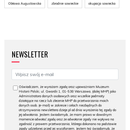
Obława Augustowska
zbrodnie sowieckie
okupacja sowiecka
NEWSLETTER
Oświadczam, że wyrażam zgodę oraz upoważniam Muzeum
Historii Polski, ul. Gwardii 1, 01-538 Warszawa, (dalej MHP) jako
Administratora danych osobowych oraz wszelkie podmioty
działające na rzecz lub zlecenie MHP do przetwarzania moich
danych osob. (e-mail) w zakresie i celach niezbędnych do
otrzymywania newslettera dzieje.pl od dnia wyrażenia tej zgody do
jej odwołania. Jestem świadomy/a, że mam prawo w dowolnym
momencie odwołać zgodę oraz że odwołanie zgody nie wpływa na
zgodność z prawem przetwarzania, którego dokonano na podstawie
zgody udzielonej przed jej wycofaniem. Jestem też świadomy/a, że