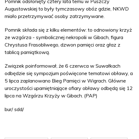
Pomnik odsłonięty cztery lata temu w Puszczy
Augustowskiej to były tymczasowy obóz gdzie, NKWD
miało przetrzymywać osoby zatrzymywane.
Pomnik składa się z kilku elementów: to odnowiony krzyż
ze wzgórza - symbolicznej nekropolii w Gibach, figura
Chrystusa Frasobliwego, dzwon pamięci oraz głaz z
tablicą pamiątkową.
Związek poinformował, że 6 czerwca w Suwałkach
odbędzie się sympozjum poświęcone tematowi obławy, a
5 lipca zaplanowano Bieg Pamięci w Wigrach. Główne
uroczystości upamiętniające ofiary obławy odbędą się 12
lipca na Wzgórzu Krzyży w Gibach. (PAP)
bur/ sdd/