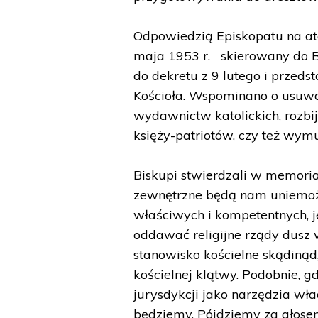
Odpowiedzią Episkopatu na ata
maja 1953 r. skierowany do B
do dekretu z 9 lutego i przed
Kościoła. Wspominano o usuwaniu
wydawnictw katolickich, rozbi
księży-patriotów, czy też wy
Biskupi stwierdzali w memorial
zewnętrzne będą nam uniemoż
właściwych i kompetentnych, j
oddawać religijne rządy dusz 
stanowisko kościelne skądiną
kościelnej klątwy. Podobnie, 
jurysdykcji jako narzędzia wład
będziemy. Pójdziemy za głose