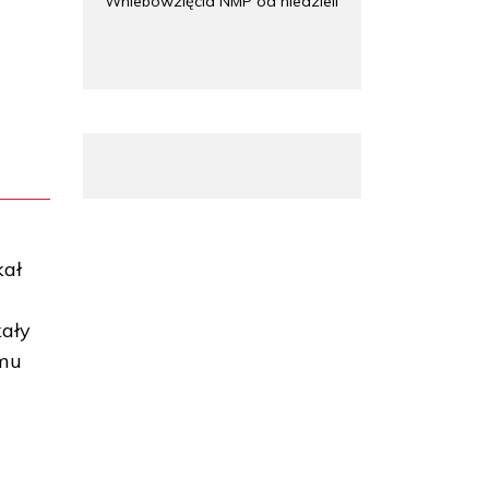
Wniebowzięcia NMP od niedzieli
kał
kały
zmu