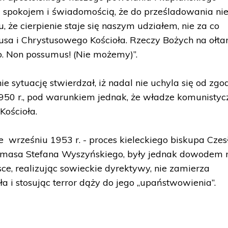
 spokojem i świadomością, że do prześladowania ni
że cierpienie staje się naszym udziałem, nie za co
tusa i Chrystusowego Kościoła. Rzeczy Bożych na ołta
o. Non possumus! (Nie możemy)”.
ie sytuację stwierdzał, iż nadal nie uchyla się od zgo
950 r., pod warunkiem jednak, że władze komunistyc
Kościoła.
e wrześniu 1953 r. - proces kieleckiego biskupa Cze
masa Stefana Wyszyńskiego, były jednak dowodem n
ce, realizując sowieckie dyrektywy, nie zamierza
ła i stosując terror dąży do jego „upaństwowienia”.