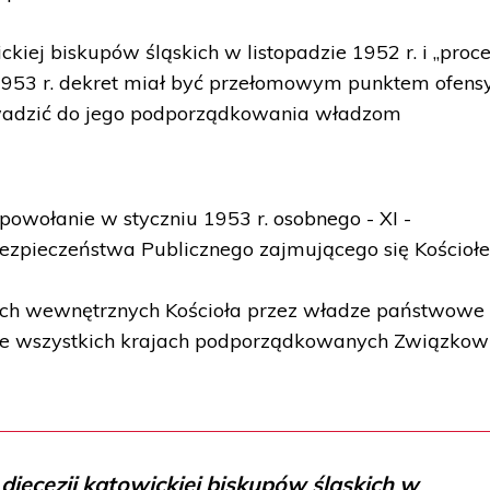
kiej biskupów śląskich w listopadzie 1952 r. i „proce
u 1953 r. dekret miał być przełomowym punktem ofen
owadzić do jego podporządkowania władzom
powołanie w styczniu 1953 r. osobnego - XI -
zpieczeństwa Publicznego zajmującego się Kościoł
ch wewnętrznych Kościoła przez władze państwowe
e wszystkich krajach podporządkowanych Związkow
iecezji katowickiej biskupów śląskich w