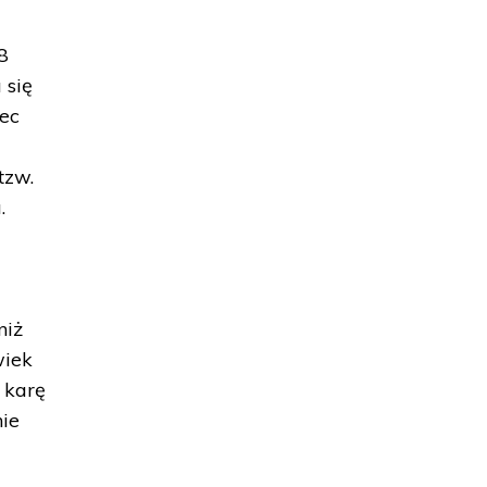
8
 się
bec
tzw.
.
niż
wiek
 karę
nie