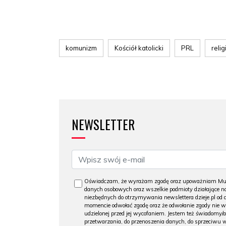
komunizm
Kościół katolicki
PRL
relig
NEWSLETTER
Oświadczam, że wyrażam zgodę oraz upoważniam Muzeu
danych osobowych oraz wszelkie podmioty działające na
niezbędnych do otrzymywania newslettera dzieje.pl od
momencie odwołać zgodę oraz że odwołanie zgody nie 
udzielonej przed jej wycofaniem. Jestem też świadomy/a
przetwarzania, do przenoszenia danych, do sprzeciwu 