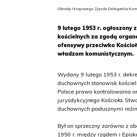
Obrady I Krajowego Zjazdu Delegatów Komis
9 lutego 1953 r. ogłoszony
kościelnych za zgodą orga
ofensywy przeciwko Kościo
władzom komunistycznym.
Wydany 9 lutego 1953 r. dekre
duchownych stanowisk kościel
Polsce prawo kontrolowania or
jurysdykcyjnego Kościoła. St
duchownych posłusznymi reżimo
Był on sprzeczny zarówno z o
1950 r. między rządem i Epis