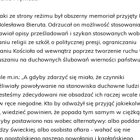
ki ze strony reżimu był obszerny memoriał przyjęty 
olesława Bieruta. Odrzucał on możliwość stosowania
stawiał opisy prześladowań i szykan stosowanych wo
 religii ze szkół, o politycznej presji, ograniczaniu
janiu Kościoła od wewnątrz poprzez tworzenie ruchu 
muszaniu na duchownych ślubowań wierności państwu
e m.in.: „A gdyby zdarzyć się miało, że czynniki
liwiały powoływanie na stanowiska duchowne ludzi
esteśmy zdecydowani nie obsadzać ich raczej wcale 
w ręce niegodne. Kto by odważył się przyjąć jakiekol
d, wiedzieć powinien, że popada tym samym w ciężką
gdyby postawiono nas wobec alternatywy: albo podda
zy świeckiej, albo osobista ofiara - wahać się nie
m apostolskiego naszego powołania i kapłańskiego