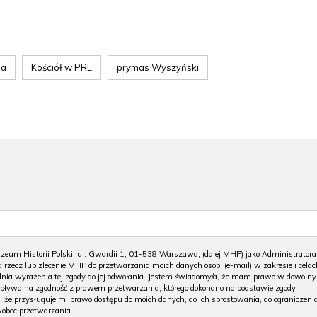
ia
Kościół w PRL
prymas Wyszyński
m Historii Polski, ul. Gwardii 1, 01-538 Warszawa, (dalej MHP) jako Administratora
 rzecz lub zlecenie MHP do przetwarzania moich danych osob. (e-mail) w zakresie i celac
 dnia wyrażenia tej zgody do jej odwołania. Jestem świadomy/a, że mam prawo w dowoln
wpływa na zgodność z prawem przetwarzania, którego dokonano na podstawie zgody
, że przysługuje mi prawo dostępu do moich danych, do ich sprostowania, do ograniczeni
wobec przetwarzania.