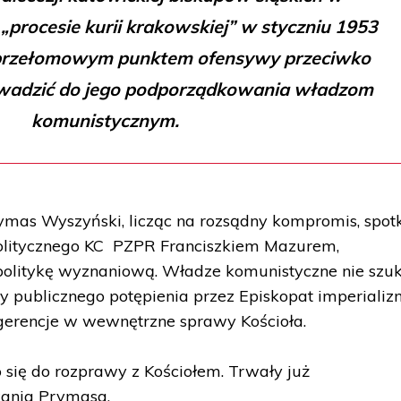
i „procesie kurii krakowskiej” w styczniu 1953
ć przełomowym punktem ofensywy przeciwko
owadzić do jego podporządkowania władzom
komunistycznym.
rymas Wyszyński, licząc na rozsądny kompromis, spot
 Politycznego KC PZPR Franciszkiem Mazurem,
politykę wyznaniową. Władze komunistyczne nie szu
y publicznego potępienia przez Episkopat imperiali
gerencje w wewnętrzne sprawy Kościoła.
się do rozprawy z Kościołem. Trwały już
ania Prymasa.