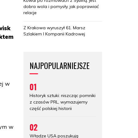
Kowal po rozmowach z Sybihą: jest
dobra wola i pomysły, jak poprawiać
relacje
wisk
Z Krakowa wyruszył 61. Marsz
Szlakiem I Kompanii Kadrowej
nktem
NAJPOPULARNIEJSZE
u
ej w
01
Historyk sztuki: niszcząc pomniki
z czasów PRL, wymazujemy
część polskiej historii
02
tym w
Władze USA poszukują