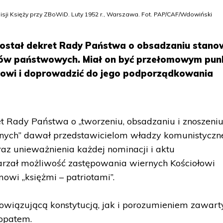
ji Księży przy ZBoWiD. Luty 1952 r., Warszawa. Fot. PAP/CAF/Wdowiński
 został dekret Rady Państwa o obsadzaniu stano
nów państwowych. Miał on być przełomowym pu
łowi i doprowadzić do jego podporządkowania
t Rady Państwa o „tworzeniu, obsadzaniu i znoszeni
nych” dawał przedstawicielom władzy komunistyczn
az unieważnienia każdej nominacji i aktu
warzał możliwość zastępowania wiernych Kościołowi
wi „księżmi – patriotami”.
bowiązującą konstytucją, jak i porozumieniem zawar
kopatem.