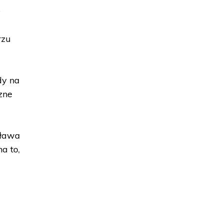
e
rzu
dy na
zne
sława
a to,