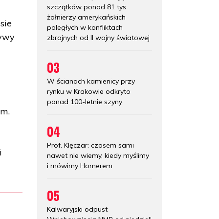
szczątków ponad 81 tys.
żołnierzy amerykańskich
sie
poległych w konfliktach
sywy
zbrojnych od II wojny światowej
03
W ścianach kamienicy przy
rynku w Krakowie odkryto
ponad 100-letnie szyny
em.
04
Prof. Klęczar: czasem sami
i
nawet nie wiemy, kiedy myślimy
i mówimy Homerem
05
Kalwaryjski odpust