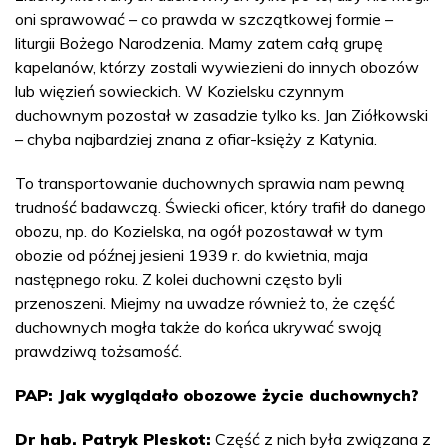
oni sprawować – co prawda w szczątkowej formie –
liturgii Bożego Narodzenia. Mamy zatem całą grupę
kapelanów, którzy zostali wywiezieni do innych obozów
lub więzień sowieckich. W Kozielsku czynnym
duchownym pozostał w zasadzie tylko ks. Jan Ziółkowski
– chyba najbardziej znana z ofiar-księży z Katynia.
To transportowanie duchownych sprawia nam pewną
trudność badawczą. Świecki oficer, który trafił do danego
obozu, np. do Kozielska, na ogół pozostawał w tym
obozie od późnej jesieni 1939 r. do kwietnia, maja
następnego roku. Z kolei duchowni często byli
przenoszeni. Miejmy na uwadze również to, że część
duchownych mogła także do końca ukrywać swoją
prawdziwą tożsamość.
PAP: Jak wyglądało obozowe życie duchownych?
Dr hab. Patryk Pleskot:
Część z nich była związana z