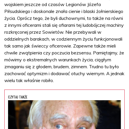
wojskiem jeszcze od czasów Legionów Józefa
Piłsudskiego i doskonale znała cienie i blaski żołnierskiego
życia. Oprócz tego, że byli duchownymi, to także na równi
z innymi oficerami stali się ofiarami tej ludobójczej machiny
rozkręconej przez Sowietów. Nie przebywali w
oddzielnych barakach, w codziennym życiu funkcjonowali
tak samo jak świeccy oficerowie. Zapewne także mieli
chwile zwątpienia czy poczucia bezsensu. Pamiętajmy, że
mówimy o ekstremalnych warunkach życia, ciągłym
zmaganiu się z głodem, brudem, zimnem. Trudno tu było
zachować optymizm i dodawać otuchy wiernym. A jednak
wielu tak właśnie robiło.
CZYTAJ TAKŻE