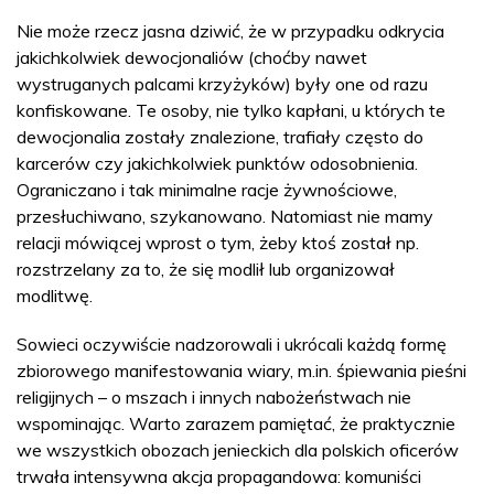
Nie może rzecz jasna dziwić, że w przypadku odkrycia
jakichkolwiek dewocjonaliów (choćby nawet
wystruganych palcami krzyżyków) były one od razu
konfiskowane. Te osoby, nie tylko kapłani, u których te
dewocjonalia zostały znalezione, trafiały często do
karcerów czy jakichkolwiek punktów odosobnienia.
Ograniczano i tak minimalne racje żywnościowe,
przesłuchiwano, szykanowano. Natomiast nie mamy
relacji mówiącej wprost o tym, żeby ktoś został np.
rozstrzelany za to, że się modlił lub organizował
modlitwę.
Sowieci oczywiście nadzorowali i ukrócali każdą formę
zbiorowego manifestowania wiary, m.in. śpiewania pieśni
religijnych – o mszach i innych nabożeństwach nie
wspominając. Warto zarazem pamiętać, że praktycznie
we wszystkich obozach jenieckich dla polskich oficerów
trwała intensywna akcja propagandowa: komuniści