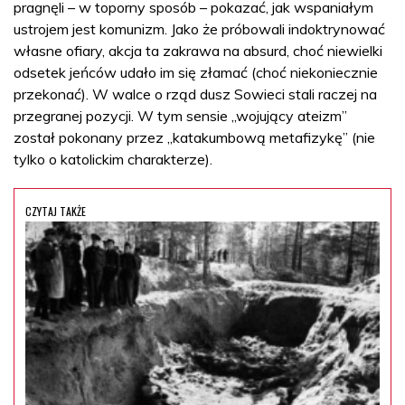
pragnęli – w toporny sposób – pokazać, jak wspaniałym
ustrojem jest komunizm. Jako że próbowali indoktrynować
własne ofiary, akcja ta zakrawa na absurd, choć niewielki
odsetek jeńców udało im się złamać (choć niekoniecznie
przekonać). W walce o rząd dusz Sowieci stali raczej na
przegranej pozycji. W tym sensie „wojujący ateizm”
został pokonany przez „katakumbową metafizykę” (nie
tylko o katolickim charakterze).
CZYTAJ TAKŻE