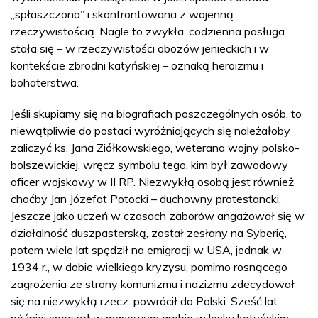
„spłaszczona” i skonfrontowana z wojenną
rzeczywistością. Nagle to zwykła, codzienna posługa
stała się – w rzeczywistości obozów jenieckich i w
kontekście zbrodni katyńskiej – oznaką heroizmu i
bohaterstwa.
Jeśli skupiamy się na biografiach poszczególnych osób, to
niewątpliwie do postaci wyróżniających się należałoby
zaliczyć ks. Jana Ziółkowskiego, weterana wojny polsko-
bolszewickiej, wręcz symbolu tego, kim był zawodowy
oficer wojskowy w II RP. Niezwykłą osobą jest również
choćby Jan Józefat Potocki – duchowny protestancki.
Jeszcze jako uczeń w czasach zaborów angażował się w
działalność duszpasterską, został zesłany na Syberię,
potem wiele lat spędził na emigracji w USA, jednak w
1934 r., w dobie wielkiego kryzysu, pomimo rosnącego
zagrożenia ze strony komunizmu i nazizmu zdecydował
się na niezwykłą rzecz: powrócił do Polski. Sześć lat