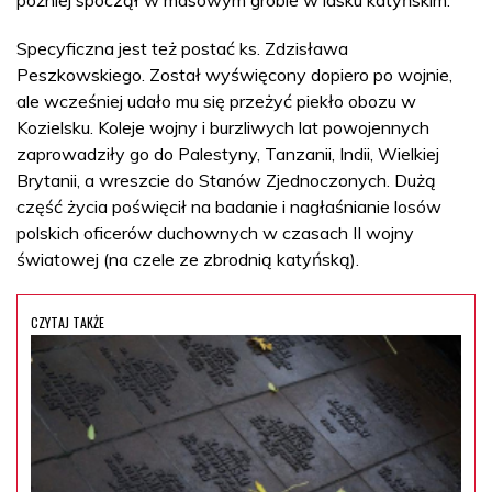
później spoczął w masowym grobie w lasku katyńskim.
Specyficzna jest też postać ks. Zdzisława
Peszkowskiego. Został wyświęcony dopiero po wojnie,
ale wcześniej udało mu się przeżyć piekło obozu w
Kozielsku. Koleje wojny i burzliwych lat powojennych
zaprowadziły go do Palestyny, Tanzanii, Indii, Wielkiej
Brytanii, a wreszcie do Stanów Zjednoczonych. Dużą
część życia poświęcił na badanie i nagłaśnianie losów
polskich oficerów duchownych w czasach II wojny
światowej (na czele ze zbrodnią katyńską).
CZYTAJ TAKŻE