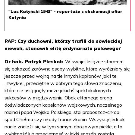
"Las Katyński 1943" - reportaże z ekshumacji ofiar
Katynia
PAP: Czy duchowni, którzy trafili do sowieckiej
niewoli, stanowili elitę ordynariatu polowego?
Dr hab. Patryk Pleskot:
W swojej książce starałem
się pokazać zarówno osoby wybitne, które wyróżniały się
jeszcze przed wojną na tle innych kapłanów, jak i te
„zwykłe”, przeciętne w dobrym tego słowa znaczeniu,
które nie osiągnęły może jakichś spektakularnych
sukcesów w międzywojniu. Obok elitarnego grona
doświadczonych kapelanów wojskowych, naczelnego
rabina i popa Wojska Polskiego, stoi proboszcz-chłop
spod Chełma czy młody franciszkanin. Wszyscy jednak
nagle znaleźli się w tym samym obozowym piekle, a ta
wybitność lub przeciętność w jakiś sposób została