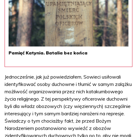
Pamięć Katynia. Batalia bez końca
Jednocześnie, jak już powiedziałem, Sowieci usiłowali
identyfikować osoby duchowne i tłumić w samym zalążku
możliwość organizowania przez nich katakumbowego
życia religijnego. Z tej perspektywy oficerowie duchowni
byli dla władz obozowych (czy więziennych) szczególnie
interesujący i tym samym bardziej narażeni na represje.
Świadczy o tym chociażby fakt, że przed Bożym
Narodzeniem postanowiono wywieźć z obozów
zidentyfikowanych duchownych tylko po to, aby nie mogli