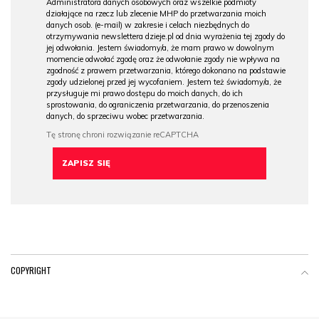
Administratora danych osobowych oraz wszelkie podmioty
działające na rzecz lub zlecenie MHP do przetwarzania moich
danych osob. (e-mail) w zakresie i celach niezbędnych do
otrzymywania newslettera dzieje.pl od dnia wyrażenia tej zgody do
jej odwołania. Jestem świadomy/a, że mam prawo w dowolnym
momencie odwołać zgodę oraz że odwołanie zgody nie wpływa na
zgodność z prawem przetwarzania, którego dokonano na podstawie
zgody udzielonej przed jej wycofaniem. Jestem też świadomy/a, że
przysługuje mi prawo dostępu do moich danych, do ich
sprostowania, do ograniczenia przetwarzania, do przenoszenia
danych, do sprzeciwu wobec przetwarzania.
COPYRIGHT