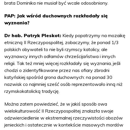
brata Dominika nie musiał być wcale odosobniony.
PAP: Jak wśród duchownych rozkładały się
wyznania?
Dr hab. Patryk Pleskot:
Kiedy popatrzymy na mozaikę
etniczną II Rzeczypospolitej, zobaczymy, że ponad 1/3
polskich obywateli to nie byli rzymscy katolicy, ale
wyznawcy innych odłamów chrześcijaństwa i innych
religii. Tak też mniej więcej rozkładały się wyznania, jeśli
chodzi o zidentyfikowane przez nas ofiary zbrodni
katyńskiej spośród grona duchownych: na ponad 30
nazwisk co najmniej sześć osób reprezentowało inną niż
rzymskokatolicką tradycję.
Można zatem powiedzieć, że w jakiś sposób owa
wielokulturowość II Rzeczypospolitej znalazła swoje
odzwierciedlenie w ekstremalnej rzeczywistości obozów
jenieckich i ostatecznie w kontekście masowych mordów