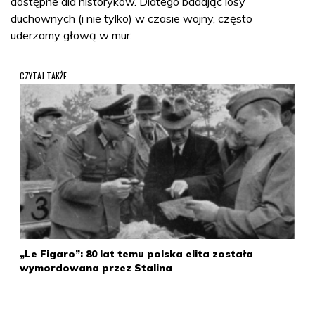
dostępne dla historyków. Dlatego badając losy
duchownych (i nie tylko) w czasie wojny, często
uderzamy głową w mur.
CZYTAJ TAKŻE
„Le Figaro”: 80 lat temu polska elita została
wymordowana przez Stalina