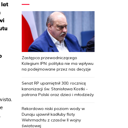
 lat
h
wi
utu
o
Zastępca przewodniczącego
Kolegium IPN: polityka nie ma wpływu
na podejmowane przez nas decyzje
Senat RP upamiętnił 300. rocznicę
kanonizacji św. Stanisława Kostki -
patrona Polski oraz dzieci i młodzieży
ista.
że
Rekordowo niski poziom wody w
Dunaju ujawnił kadłuby floty
.
Wehrmachtu z czasów II wojny
światowej