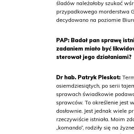
śladów należałoby szukać wśró
przypadkowego morderstwa Gr
decydowano na poziomie Biura
PAP: Badał pan sprawę istn
zadaniem miało być likwido
sterował jego działaniami?
Dr hab. Patryk Pleskot:
Termi
osiemdziesiątych, po serii taj
sprawach świadkowie podawali
sprawców. To określenie jest
dosłownie. Jest jednak wiele p
rzeczywiście istniała. Moim z
„komando”, rodziły się na żyzn