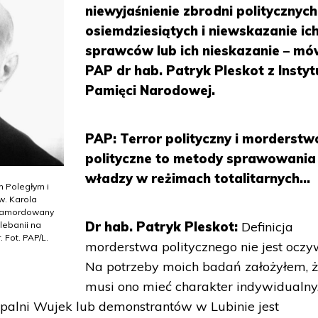
niewyjaśnienie zbrodni politycznych
osiemdziesiątych i niewskazanie ic
sprawców lub ich nieskazanie – mó
PAP dr hab. Patryk Pleskot z Instyt
Pamięci Narodowej.
PAP: Terror polityczny i morderstw
polityczne to metody sprawowania
władzy w reżimach totalitarnych...
m Poległym i
. Karola
 zamordowany
Dr hab. Patryk Pleskot:
Definicja
lebanii na
 Fot. PAP/L.
morderstwa politycznego nie jest oczyw
Na potrzeby moich badań założyłem, 
musi ono mieć charakter indywidualny
alni Wujek lub demonstrantów w Lubinie jest