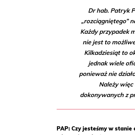
Dr hab. Patryk P
„rozciągniętego” n
Każdy przypadek m
nie jest to możli
Kilkadziesiąt to o
jednak wiele ofi
ponieważ nie działa
Należy więc 
dokonywanych z prz
PAP: Czy jesteśmy w stanie o