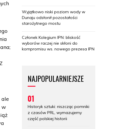
nych
Wyjątkowo niski poziom wody w
Dunaju odsłonił pozostałości
starożytnego mostu
ego
Członek Kolegium IPN: bliskość
nia
wyborów raczej nie skłoni do
ana;
kompromisu ws. nowego prezesa IPN
 Z
NAJPOPULARNIEJSZE
01
 ale
o w
Historyk sztuki: niszcząc pomniki
z czasów PRL, wymazujemy
ciąż
część polskiej historii
wa