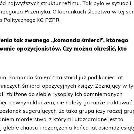
d najwyższych struktur reżimu. Tak było w sytuacji
zegorza Przemyka. O kierunkach śledztwa w tej sp
 Politycznego KC PZPR.
ienia tak zwanego „komanda śmierci”, którego
wanie opozycjonistów. Czy można określić, kto
n „komando śmierci” zaistniał już pod koniec lat
emniczych śmierci opozycyjnych księży. Zeznający w t
 zbliżone do siebie rysopisy ich domniemanych
 więc pewnym kluczem, nie należy go może traktować
rzesłanek sugerujących, że taka grupa (czy raczej gru
daniem morderstwa, z którymi utożsamiane jest to
ej glebie chaosu i rozprężenia końca lat osiemdziesiąt