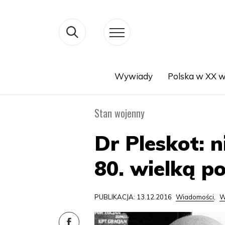
Wywiady
Polska w XX w
Search
Stan wojenny
Dr Pleskot: n
80. wielką po
PUBLIKACJA: 13.12.2016
Wiadomości
,
W