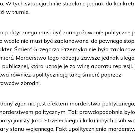
o. W tych sytuacjach nie strzelano jednak do konkret
zi w tłumie.
a politycznego musi być zaangażowanie polityczne j
wo wcale nie musi być zaplanowane, do pewnego stop
kter. Śmierć Grzegorza Przemyka nie była zaplanow
 śmierć. Morderstwo tego rodzaju zawsze jednak ulega
 publicznej, która uznaje je za winę aparatu represji.
stwa również upolityczniają taką śmierć poprzez
rawców zbrodni.
any zgon nie jest efektem morderstwa politycznego,
 morderstwem politycznym. Tak prawdopodobnie był
ozycjonisty Jana Strzeleckiego i kilku innych osób w
ary stanu wojennego. Fakt upolitycznienia morderst