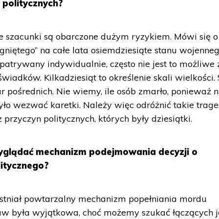
 politycznych?
e szacunki są obarczone dużym ryzykiem. Mówi się o
iągniętego” na całe lata osiemdziesiąte stanu wojenneg
atrywany indywidualnie, często nie jest to możliwe 
adków. Kilkadziesiąt to określenie skali wielkości.
r pośrednich. Nie wiemy, ile osób zmarło, ponieważ n
było wezwać karetki. Należy więc odróżnić takie trage
rzyczyn politycznych, których były dziesiątki.
wyglądać mechanizm podejmowania decyzji o
litycznego?
istniał powtarzalny mechanizm popełniania mordu
raw była wyjątkowa, choć możemy szukać łączących j