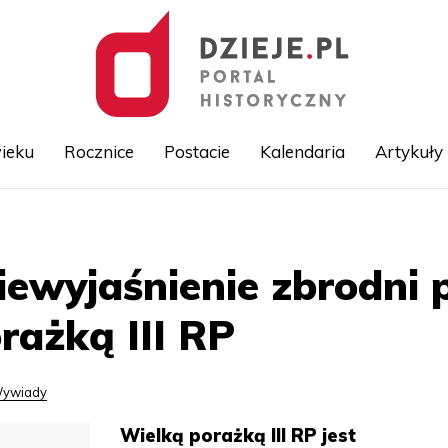
ieku
Rocznice
Postacie
Kalendaria
Artykuły
Przejdź
do
treści
iewyjaśnienie zbrodni p
rażką III RP
ywiady
Wielką porażką III RP jest