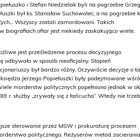
piełuszko i Stefan Niedzielak byli na pogrzebie Grze
uszki był ks. Stanisław Suchowolec, a na pogrzebie k
Zych… Wszyscy zostali zamordowani. Takich
 biografiach ofiar jest niekiedy zaskakująco wiele.
żliwe jest prześledzenie procesu decyzyjnego
ię odbywało w sposób nieoficjalny. Stopień
onariuszy był bardzo różny. Oczywiście decyzje o ta
księdza Jerzego Popiełuszki były podejmowane wśr
iele morderstw politycznych popełniono jednak w ok
89 r. służby „zrywały się z łańcucha”. Wtedy nie trze
ejsze sterowanie przez MSW i prokuraturę procesem
orderstwa politycznego. Reżyserów metod zacierani