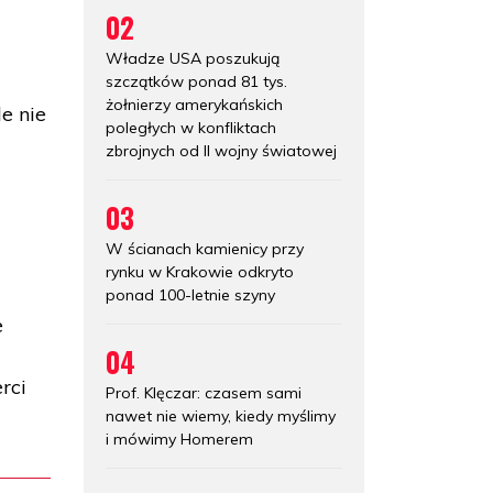
02
Władze USA poszukują
szczątków ponad 81 tys.
żołnierzy amerykańskich
e nie
poległych w konfliktach
zbrojnych od II wojny światowej
03
W ścianach kamienicy przy
rynku w Krakowie odkryto
ponad 100-letnie szyny
e
04
rci
Prof. Klęczar: czasem sami
nawet nie wiemy, kiedy myślimy
i mówimy Homerem