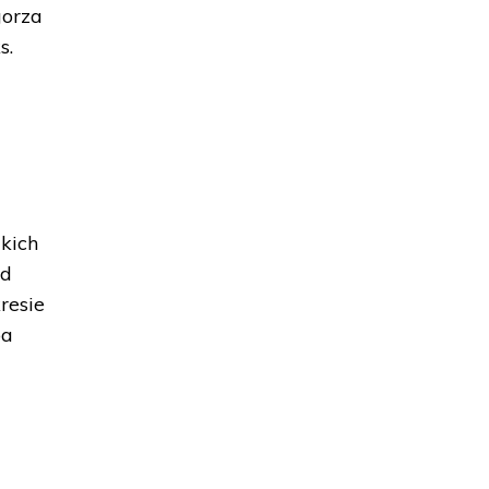
gorza
s.
kich
ód
resie
ba
a