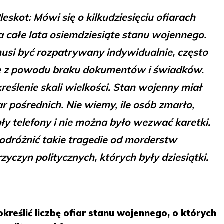
leskot: Mówi się o kilkudziesięciu ofiarach
a całe lata osiemdziesiąte stanu wojennego.
usi być rozpatrywany indywidualnie, często
we z powodu braku dokumentów i świadków.
kreślenie skali wielkości. Stan wojenny miał
ar pośrednich. Nie wiemy, ile osób zmarło,
ły telefony i nie można było wezwać karetki.
odróżnić takie tragedie od morderstw
yczyn politycznych, których były dziesiątki.
kreślić liczbę ofiar stanu wojennego, o których