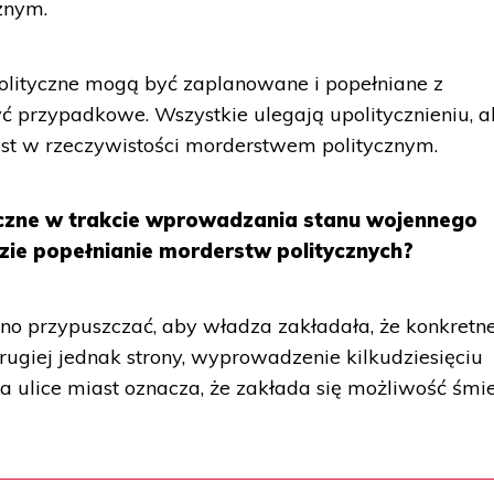
znym.
lityczne mogą być zaplanowane i popełniane z
ć przypadkowe. Wszystkie ulegają upolitycznieniu, al
est w rzeczywistości morderstwem politycznym.
czne w trakcie wprowadzania stanu wojennego
dzie popełnianie morderstw politycznych?
no przypuszczać, aby władza zakładała, że konkretn
giej jednak strony, wyprowadzenie kilkudziesięciu
na ulice miast oznacza, że zakłada się możliwość śmie