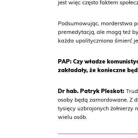
jest więc często faktem społec
Podsumowując, morderstwa po
premedytacją, ale mogą też by
każda upolityczniona śmierć j
PAP: Czy władze komunisty
zakładały, że konieczne bę
Dr hab. Patryk Pleskot:
Trud
osoby będą zamordowane. Z dru
tysięcy uzbrojonych żołnierzy 
wielu osób.