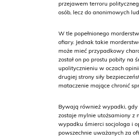
przejawem terroru polityczneg
osób, lecz do anonimowych lud
W tle popełnionego morderstw
ofiary. Jednak takie morderst
może mieć przypadkowy chara
został on po prostu pobity na
upolitycznieniu w oczach opinii
drugiej strony siły bezpieczeń
mataczenie mające chronić sp
Bywają również wypadki, gdy d
zostaje mylnie utożsamiony z
wypadku śmierci socjologa i op
powszechnie uważanych za ofi