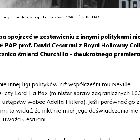
ndynu, podczas inspekcji doków - 1940 r. Źródło: NAC
ba spojrzeć w zestawieniu z innymi politykami ni
ał PAP prof. David Cesarani z Royal Holloway Col
cznica śmierci Churchilla - dwukrotnego premier
ie innej ligi polityków niż współcześni mu Neville
 czy Lord Halifax (minister spraw zagranicznych 19
ki ustępstw wobec Adolfa Hitlera). Jeśli porównać go z
nim, to widać, że nikt nie miał jego doświadczenia nie 
 – uważa Cesarani.