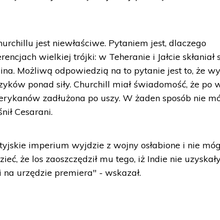
rchillu jest niewłaściwe. Pytaniem jest, dlaczego
ncjach wielkiej trójki: w Teheranie i Jałcie skłaniał 
ina. Możliwą odpowiedzią na to pytanie jest to, że wy
zyków ponad siły. Churchill miał świadomość, że po 
erykanów zadłużona po uszy. W żaden sposób nie m
nił Cesarani.
tyjskie imperium wyjdzie z wojny osłabione i nie móg
eć, że los zaoszczędził mu tego, iż Indie nie uzyskał
i na urzędzie premiera" - wskazał.