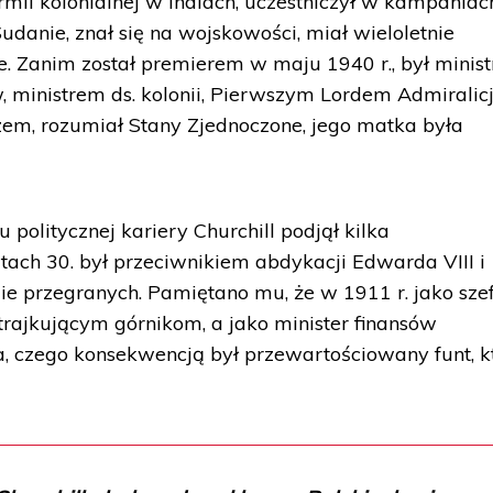
 armii kolonialnej w Indiach, uczestniczył w kampaniac
danie, znał się na wojskowości, miał wieloletnie
. Zanim został premierem w maju 1940 r., był minis
 ministrem ds. kolonii, Pierwszym Lordem Admiralicji
zem, rozumiał Stany Zjednoczone, jego matka była
 politycznej kariery Churchill podjął kilka
tach 30. był przeciwnikiem abdykacji Edwarda VIII i
ie przegranych. Pamiętano mu, że w 1911 r. jako sze
rajkującym górnikom, a jako minister finansów
a, czego konsekwencją był przewartościowany funt, k