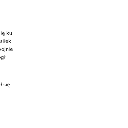
się ku
siłek
wojnie
ógł
ł się
y