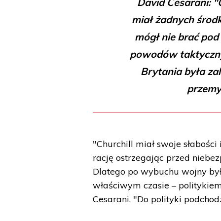
David Cesarani: "C
miał żadnych środk
mógł nie brać pod 
powodów taktycznyc
Brytania była za
przemy
"Churchill miał swoje słabości
rację ostrzegając przed nieb
Dlatego po wybuchu wojny by
właściwym czasie – politykie
Cesarani. "Do polityki podchodz