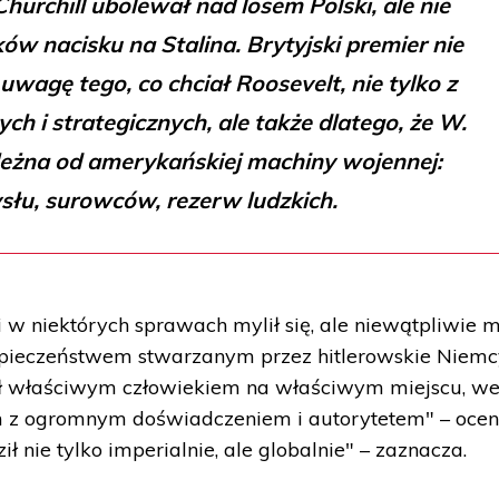
hurchill ubolewał nad losem Polski, ale nie
ów nacisku na Stalina. Brytyjski premier nie
uwagę tego, co chciał Roosevelt, nie tylko z
h i strategicznych, ale także dlatego, że W.
leżna od amerykańskiej machiny wojennej:
słu, surowców, rezerw ludzkich.
 i w niektórych sprawach mylił się, ale niewątpliwie m
ezpieczeństwem stwarzanym przez hitlerowskie Niemc
ł właściwym człowiekiem na właściwym miejscu, w
m z ogromnym doświadczeniem i autorytetem" – ocen
ił nie tylko imperialnie, ale globalnie" – zaznacza.