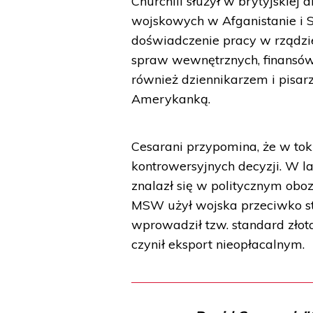
Churchill służył w brytyjskiej
wojskowych w Afganistanie i Su
doświadczenie pracy w rządzie
spraw wewnętrznych, finansów,
również dziennikarzem i pisar
Amerykanką.
Cesarani przypomina, że w toku
kontrowersyjnych decyzji. W la
znalazł się w politycznym oboz
MSW użył wojska przeciwko st
wprowadził tzw. standard złot
czynił eksport nieopłacalnym.