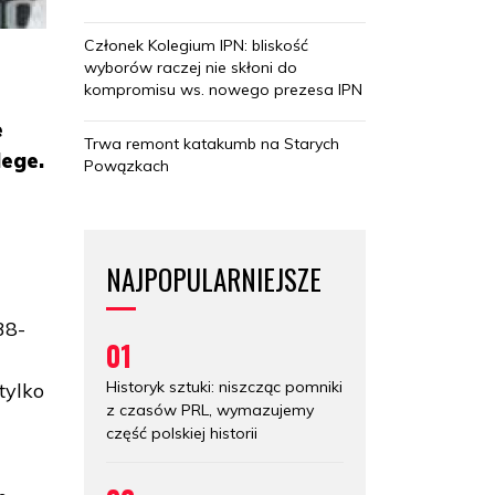
Członek Kolegium IPN: bliskość
wyborów raczej nie skłoni do
kompromisu ws. nowego prezesa IPN
e
Trwa remont katakumb na Starych
lege.
Powązkach
a
NAJPOPULARNIEJSZE
38-
01
Historyk sztuki: niszcząc pomniki
tylko
z czasów PRL, wymazujemy
część polskiej historii