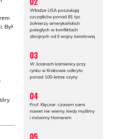
02
h
Władze USA poszukują
szczątków ponad 81 tys.
trem
żołnierzy amerykańskich
. Był
poległych w konfliktach
zbrojnych od II wojny światowej
03
W ścianach kamienicy przy
rynku w Krakowie odkryto
ponad 100-letnie szyny
f
04
tóry
Prof. Klęczar: czasem sami
nawet nie wiemy, kiedy myślimy
i mówimy Homerem
05