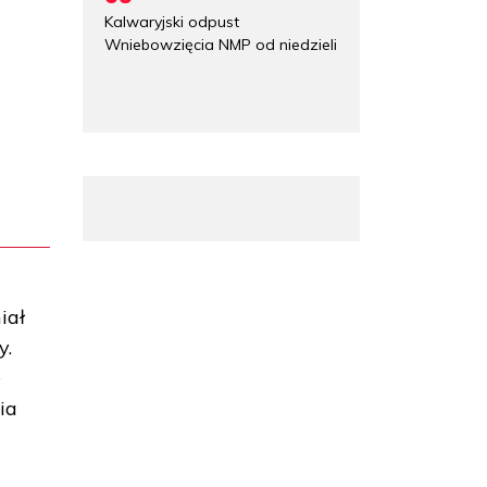
Kalwaryjski odpust
Wniebowzięcia NMP od niedzieli
iał
y.
e
ia