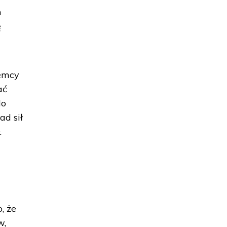
h
ę
iemcy
ać
do
ad sił
.
, że
w,