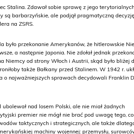
ec Stalina. Zdawał sobie sprawę z jego terytorialnyc
ądy są barbarzyńskie, ale podjął pragmatyczną decyzj
lera na ZSRS.
la było przekonanie Amerykanów, że hitlerowskie N
sze, a następnie Japonia. Nie zdołał jednak przekon
Niemcy od strony Włoch i Austrii, skąd było bliżej 
hroniłoby także Bałkany przed Stalinem. W 1942 r. ukł
, a o najważniejszych sprawach decydowali Franklin D
 ubolewał nad losem Polski, ale nie miał żadnych
ytyjski premier nie mógł nie brać pod uwagę tego, co
owodów taktycznych i strategicznych, ale także dlatego
amerykańskiej machiny wojennej: przemysłu, surowcó