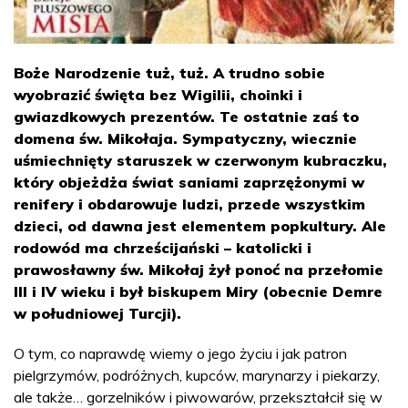
Boże Narodzenie tuż, tuż. A trudno sobie
wyobrazić święta bez Wigilii, choinki i
gwiazdkowych prezentów. Te ostatnie zaś to
domena św. Mikołaja. Sympatyczny, wiecznie
uśmiechnięty staruszek w czerwonym kubraczku,
który objeżdża świat saniami zaprzężonymi w
renifery i obdarowuje ludzi, przede wszystkim
dzieci, od dawna jest elementem popkultury. Ale
rodowód ma chrześcijański – katolicki i
prawosławny św. Mikołaj żył ponoć na przełomie
III i IV wieku i był biskupem Miry (obecnie Demre
w południowej Turcji).
O tym, co naprawdę wiemy o jego życiu i jak patron
pielgrzymów, podróżnych, kupców, marynarzy i piekarzy,
ale także… gorzelników i piwowarów, przekształcił się w