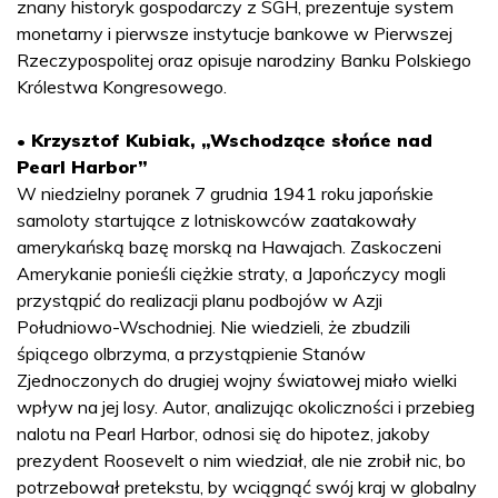
znany historyk gospodarczy z SGH, prezentuje system
monetarny i pierwsze instytucje bankowe w Pierwszej
Rzeczypospolitej oraz opisuje narodziny Banku Polskiego
Królestwa Kongresowego.
• Krzysztof Kubiak, „Wschodzące słońce nad
Pearl Harbor”
W niedzielny poranek 7 grudnia 1941 roku japońskie
samoloty startujące z lotniskowców zaatakowały
amerykańską bazę morską na Hawajach. Zaskoczeni
Amerykanie ponieśli ciężkie straty, a Japończycy mogli
przystąpić do realizacji planu podbojów w Azji
Południowo-Wschodniej. Nie wiedzieli, że zbudzili
śpiącego olbrzyma, a przystąpienie Stanów
Zjednoczonych do drugiej wojny światowej miało wielki
wpływ na jej losy. Autor, analizując okoliczności i przebieg
nalotu na Pearl Harbor, odnosi się do hipotez, jakoby
prezydent Roosevelt o nim wiedział, ale nie zrobił nic, bo
potrzebował pretekstu, by wciągnąć swój kraj w globalny