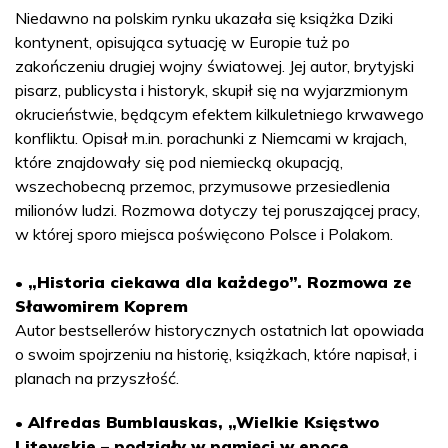
Niedawno na polskim rynku ukazała się książka Dziki
kontynent, opisująca sytuację w Europie tuż po
zakończeniu drugiej wojny światowej. Jej autor, brytyjski
pisarz, publicysta i historyk, skupił się na wyjarzmionym
okrucieństwie, będącym efektem kilkuletniego krwawego
konfliktu. Opisał m.in. porachunki z Niemcami w krajach,
które znajdowały się pod niemiecką okupacją,
wszechobecną przemoc, przymusowe przesiedlenia
milionów ludzi. Rozmowa dotyczy tej poruszającej pracy,
w której sporo miejsca poświęcono Polsce i Polakom.
• „Historia ciekawa dla każdego”. Rozmowa ze
Sławomirem Koprem
Autor bestsellerów historycznych ostatnich lat opowiada
o swoim spojrzeniu na historię, książkach, które napisał, i
planach na przyszłość.
• Alfredas Bumblauskas, „Wielkie Księstwo
Litewskie – podziały w pamięci w epoce