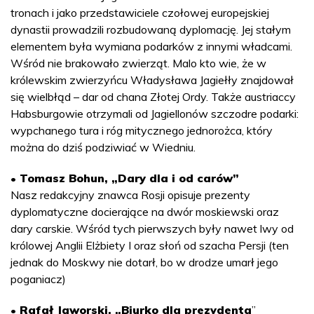
tronach i jako przedstawiciele czołowej europejskiej
dynastii prowadzili rozbudowaną dyplomację. Jej stałym
elementem była wymiana podarków z innymi władcami.
Wśród nie brakowało zwierząt. Malo kto wie, że w
królewskim zwierzyńcu Władysława Jagiełły znajdował
się wielbłąd – dar od chana Złotej Ordy. Także austriaccy
Habsburgowie otrzymali od Jagiellonów szczodre podarki:
wypchanego tura i róg mitycznego jednorożca, który
można do dziś podziwiać w Wiedniu.
• Tomasz Bohun, „Dary dla i od carów”
Nasz redakcyjny znawca Rosji opisuje prezenty
dyplomatyczne docierające na dwór moskiewski oraz
dary carskie. Wśród tych pierwszych były nawet lwy od
królowej Anglii Elżbiety I oraz słoń od szacha Persji (ten
jednak do Moskwy nie dotarł, bo w drodze umarł jego
poganiacz)
• Rafał Jaworski, „Biurko dla prezydenta
”