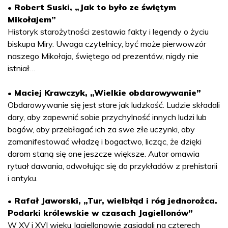
• Robert Suski, „Jak to było ze świętym
Mikołajem”
Historyk starożytności zestawia fakty i legendy o życiu
biskupa Miry. Uwaga czytelnicy, być może pierwowzór
naszego Mikołaja, świętego od prezentów, nigdy nie
istniał…
• Maciej Krawczyk, „Wielkie obdarowywanie”
Obdarowywanie się jest stare jak ludzkość. Ludzie składali
dary, aby zapewnić sobie przychylność innych ludzi lub
bogów, aby przebłagać ich za swe złe uczynki, aby
zamanifestować władzę i bogactwo, licząc, że dzięki
darom staną się one jeszcze większe. Autor omawia
rytuał dawania, odwołując się do przykładów z prehistorii
i antyku.
• Rafał Jaworski, „Tur, wielbłąd i róg jednorożca.
Podarki królewskie w czasach Jagiellonów”
W XV i XVI wieku Jagiellonowie zasiadali na czterech