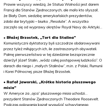
Prawie wszyscy wiedzą, że Statua Wolności jest darem
Francji dla Stanów Zjednoczonych, ale mało kto słyszał,
że Biały Dom, siedzibę amerykańskich prezydentów,
zdobi dar brytyjski – biurko „Resolute”. A wszystko
zaczęło się od wyprawy okrętów Royal Navy do Arktyki…
• Błażej Brzostek, „Tort dla Stalina”
Komunistyczni dyktatorzy byli szczodrze obdarowywani
przez tyleż miłujących ich, ile zastraszonych obywateli.
Palmę pierwszeństwa w tej dziedzinie bezsprzecznie
dzierżył Józef Stalin, „wódz całej postępowej ludzkości”. O
darach dla niego i „małych Stalinów”, m.in. z Polski, Rumunii
i Korei Północnej, pisze Błażej Brzostek.
•
Rafał Jaworski, „Krótka historia pluszowego
misia”
W Ameryce za „ojca” pluszowego misia uchodzi…
prezydent Stanów Zjednoczonych Theodore Roosevelt.
Podczas polowania kazał wypuścić schwytanego