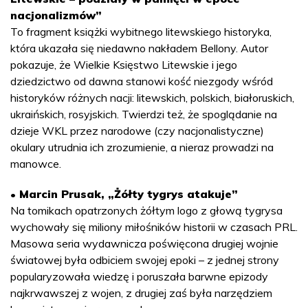
nacjonalizmów”
To fragment książki wybitnego litewskiego historyka,
która ukazała się niedawno nakładem Bellony. Autor
pokazuje, że Wielkie Księstwo Litewskie i jego
dziedzictwo od dawna stanowi kość niezgody wśród
historyków różnych nacji: litewskich, polskich, białoruskich,
ukraińskich, rosyjskich. Twierdzi też, że spoglądanie na
dzieje WKL przez narodowe (czy nacjonalistyczne)
okulary utrudnia ich zrozumienie, a nieraz prowadzi na
manowce.
• Marcin Prusak, „Żółty tygrys atakuje”
Na tomikach opatrzonych żółtym logo z głową tygrysa
wychowały się miliony miłośników historii w czasach PRL.
Masowa seria wydawnicza poświęcona drugiej wojnie
światowej była odbiciem swojej epoki – z jednej strony
popularyzowała wiedzę i poruszała barwne epizody
najkrwawszej z wojen, z drugiej zaś była narzędziem