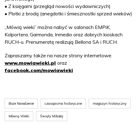
• Z księgarni (przegląd nowości wydawniczych)
• Plotki z brodą (anegdotki i śmiesznostki sprzed wieków)
„Mówią wieki” można nabyć w salonach EMPiK,
Kolportera, Garmonda, Inmedio oraz dobrych kioskach
RUCH-u. Prenumeratę realizują Bellona SA i RUCH.
Zapraszamy także na nasze strony internetowe:
www.mowiawieki.pl
oraz
facebook.com/mowiawieki
Boże Narodzenie
czasopisma historyczne
magazyn historyczny
Mówią Wieki
Święty Mikołaj