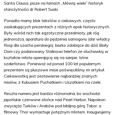
Santa Clausa, pisze na łamach „Mówią wieki” historyk
starożytności dr Robert Suski.
Ponadto mamy blok tekstów o ciekawych, często
zaskakujących prezentach z różnych epok historycznych.
Były wśród nich tak egzotyczne przedmioty, jak róg
jednorożca, aparatura do pędzenia samogonu (dar władcy
Rosji dla szacha perskiego), biurko zdobiące do dziś Biały
Dom czy podarowany Stalinowi telefon ze słuchawką w
kształcie młota opierającą się na sierpie. Istne
szaleństwo. Ponieważ od ponad 100 lat popularnym
prezentem są pluszowe misie poświęciliśmy im artykuł.
Ciekawostką jest zestawienie najbardziej znanych
misiów, z Kubusiem Puchatkiem i Uszatkiem na czele.
Reszta numeru jest bardzo różnorodna, bo wschodzi
japońskie czerwone słońce nad Pearl Harbor, Napoleon
zwycięża Turków i Arabów pod biblijną górą Tabor, a
filmowy Thor wymachuje potężnym młotem. Inaugurujemy