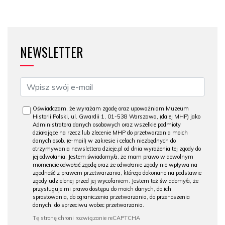
NEWSLETTER
Oświadczam, że wyrażam zgodę oraz upoważniam Muzeum
Historii Polski, ul. Gwardii 1, 01-538 Warszawa, (dalej MHP) jako
Administratora danych osobowych oraz wszelkie podmioty
działające na rzecz lub zlecenie MHP do przetwarzania moich
danych osob. (e-mail) w zakresie i celach niezbędnych do
otrzymywania newslettera dzieje.pl od dnia wyrażenia tej zgody do
jej odwołania. Jestem świadomy/a, że mam prawo w dowolnym
momencie odwołać zgodę oraz że odwołanie zgody nie wpływa na
zgodność z prawem przetwarzania, którego dokonano na podstawie
zgody udzielonej przed jej wycofaniem. Jestem też świadomy/a, że
przysługuje mi prawo dostępu do moich danych, do ich
sprostowania, do ograniczenia przetwarzania, do przenoszenia
danych, do sprzeciwu wobec przetwarzania.