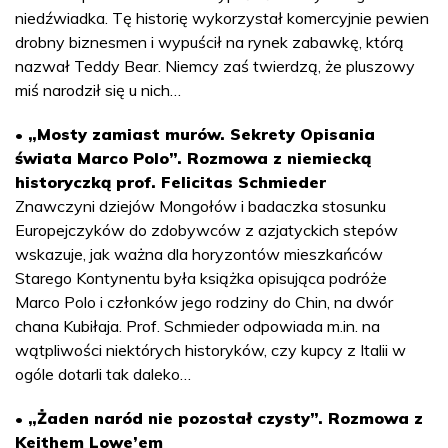
niedźwiadka. Tę historię wykorzystał komercyjnie pewien
drobny biznesmen i wypuścił na rynek zabawkę, którą
nazwał Teddy Bear. Niemcy zaś twierdzą, że pluszowy
miś narodził się u nich…
• „Mosty zamiast murów. Sekrety Opisania
świata Marco Polo”. Rozmowa z niemiecką
historyczką prof. Felicitas Schmieder
Znawczyni dziejów Mongołów i badaczka stosunku
Europejczyków do zdobywców z azjatyckich stepów
wskazuje, jak ważna dla horyzontów mieszkańców
Starego Kontynentu była książka opisująca podróże
Marco Polo i członków jego rodziny do Chin, na dwór
chana Kubiłaja. Prof. Schmieder odpowiada m.in. na
wątpliwości niektórych historyków, czy kupcy z Italii w
ogóle dotarli tak daleko…
• „Żaden naród nie pozostał czysty”. Rozmowa z
Keithem Lowe’em