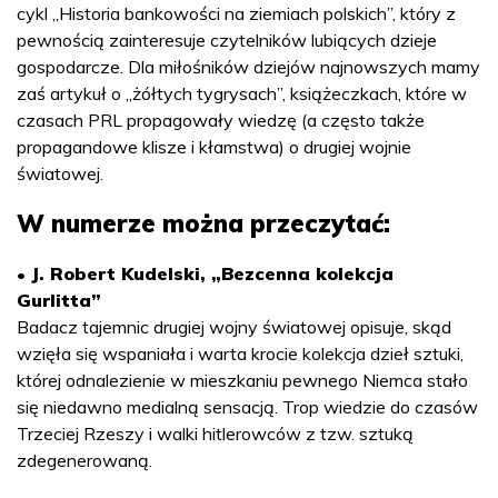
cykl „Historia bankowości na ziemiach polskich”, który z
pewnością zainteresuje czytelników lubiących dzieje
gospodarcze. Dla miłośników dziejów najnowszych mamy
zaś artykuł o „żółtych tygrysach”, książeczkach, które w
czasach PRL propagowały wiedzę (a często także
propagandowe klisze i kłamstwa) o drugiej wojnie
światowej.
W numerze można przeczytać:
• J. Robert Kudelski, „Bezcenna kolekcja
Gurlitta”
Badacz tajemnic drugiej wojny światowej opisuje, skąd
wzięła się wspaniała i warta krocie kolekcja dzieł sztuki,
której odnalezienie w mieszkaniu pewnego Niemca stało
się niedawno medialną sensacją. Trop wiedzie do czasów
Trzeciej Rzeszy i walki hitlerowców z tzw. sztuką
zdegenerowaną.