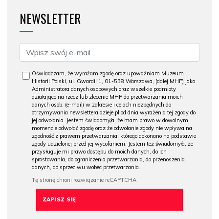
NEWSLETTER
Oświadczam, że wyrażam zgodę oraz upoważniam Muzeum
Historii Polski, ul. Gwardii 1, 01-538 Warszawa, (dalej MHP) jako
Administratora danych osobowych oraz wszelkie podmioty
działające na rzecz lub zlecenie MHP do przetwarzania moich
danych osob. (e-mail) w zakresie i celach niezbędnych do
otrzymywania newslettera dzieje.pl od dnia wyrażenia tej zgody do
jej odwołania. Jestem świadomy/a, że mam prawo w dowolnym
momencie odwołać zgodę oraz że odwołanie zgody nie wpływa na
zgodność z prawem przetwarzania, którego dokonano na podstawie
zgody udzielonej przed jej wycofaniem. Jestem też świadomy/a, że
przysługuje mi prawo dostępu do moich danych, do ich
sprostowania, do ograniczenia przetwarzania, do przenoszenia
danych, do sprzeciwu wobec przetwarzania.