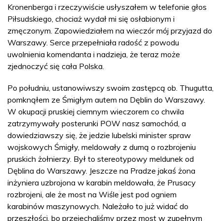
Kronenberga i rzeczywiście usłyszałem w telefonie głos
Piłsudskiego, chociaż wydał mi się osłabionym i
zmęczonym. Zapowiedziałem na wieczór mój przyjazd do
Warszawy. Serce przepełniała radość z powodu
uwolnienia komendanta i nadzieja, że teraz może
zjednoczyć się cała Polska.
Po południu, ustanowiwszy swoim zastępcą ob. Thugutta,
pomknąłem ze Śmigłym autem na Dęblin do Warszawy.
W okupacji pruskiej ciemnym wieczorem co chwila
zatrzymywały posterunki POW nasz samochód, a
dowiedziawszy się, że jedzie lubelski minister spraw
wojskowych Śmigły, meldowały z dumą o rozbrojeniu
pruskich żołnierzy. Był to stereotypowy meldunek od
Dęblina do Warszawy. Jeszcze na Pradze jakaś żona
inżyniera uzbrojona w karabin meldowała, że Prusacy
rozbrojeni, ale że most na Wiśle jest pod ogniem
karabinów maszynowych. Należało to już widać do
przeszłości, bo przejechaliśmy przez most w zupełnym