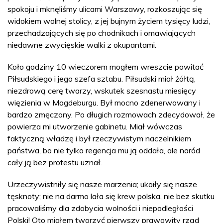
spokoju i mknęliśmy ulicami Warszawy, rozkoszując się
widokiem wolnej stolicy, z jej bujnym życiem tysięcy ludzi,
przechadzających się po chodnikach i omawiających
niedawne zwycięskie walki z okupantami.
Koło godziny 10 wieczorem mogłem wreszcie powitać
Piłsudskiego i jego szefa sztabu. Piłsudski miał żółtą,
niezdrową cerę twarzy, wskutek szesnastu miesięcy
więzienia w Magdeburgu. Był mocno zdenerwowany i
bardzo zmęczony. Po długich rozmowach zdecydował, że
powierza mi utworzenie gabinetu. Miał wówczas
faktyczną władzę i był rzeczywistym naczelnikiem
państwa, bo nie tylko regencja mu ją oddała, ale naród
cały ją bez protestu uznał.
Urzeczywistniły się nasze marzenia; ukoiły się nasze
tęsknoty; nie na darmo lała się krew polska, nie bez skutku
pracowaliśmy dla zdobycia wolności i niepodległości
Polski! Oto miałem tworzyć pierwszy prawowity rząd