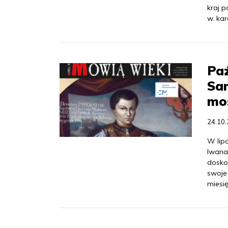
kraj p
w. kar
Paź
Sam
mo
24.10
W lip
Iwana
dosko
swoje
miesi