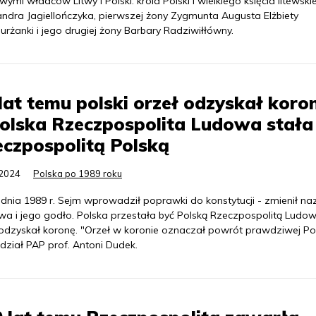
ymi władców Litwy i Polski: króla Polski i wielkiego księcia litewsk
andra Jagiellończyka, pierwszej żony Zygmunta Augusta Elżbiety
rżanki i jego drugiej żony Barbary Radziwiłłówny.
lat temu polski orzeł odzyskał koro
olska Rzeczpospolita Ludowa stała 
czpospolitą Polską
.2024
Polska po 1989 roku
udnia 1989 r. Sejm wprowadził poprawki do konstytucji - zmienił n
wa i jego godło. Polska przestała być Polską Rzeczpospolitą Ludow
 odzyskał koronę. "Orzeł w koronie oznaczał powrót prawdziwej Pol
dział PAP prof. Antoni Dudek.