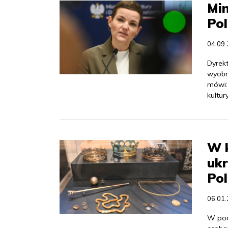
Min
Pol
04.09
Dyrekt
wyobra
mówi:
kultu
W k
ukr
Pol
06.01
W podz