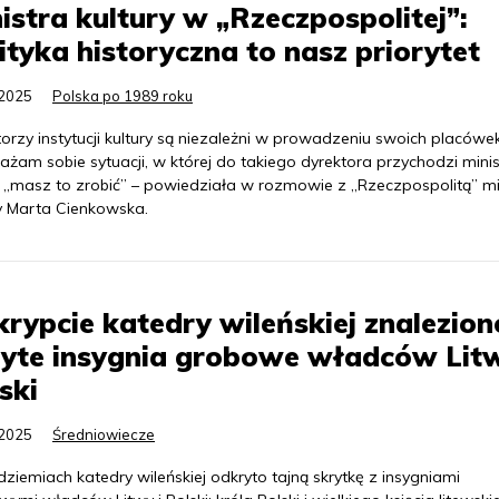
istra kultury w „Rzeczpospolitej”:
ityka historyczna to nasz priorytet
.2025
Polska po 1989 roku
orzy instytucji kultury są niezależni w prowadzeniu swoich placówek
żam sobie sytuacji, w której do takiego dyrektora przychodzi minist
 „masz to zrobić” – powiedziała w rozmowie z „Rzeczpospolitą” mi
ry Marta Cienkowska.
rypcie katedry wileńskiej znalezion
yte insygnia grobowe władców Litw
ski
.2025
Średniowiecze
iemiach katedry wileńskiej odkryto tajną skrytkę z insygniami