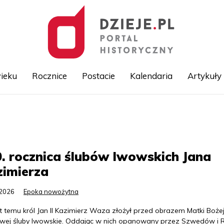
ieku
Rocznice
Postacie
Kalendaria
Artykuły
Przejdź
do
treści
. rocznica ślubów lwowskich Jana
zimierza
.2026
Epoka nowożytna
t temu król Jan II Kazimierz Waza złożył przed obrazem Matki Boże
wej śluby lwowskie. Oddając w nich opanowany przez Szwedów i R