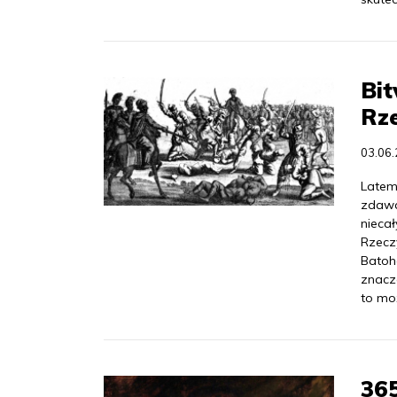
Bi
Rze
03.06
Latem
zdawa
niecał
Rzecz
Batohe
znacz
to mo
365