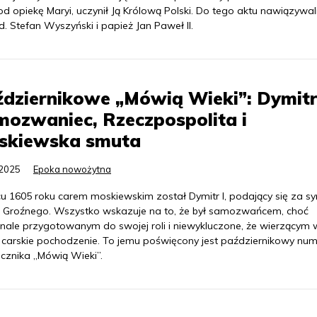
od opiekę Maryi, uczynił Ją Królową Polski. Do tego aktu nawiązywal
d. Stefan Wyszyński i papież Jan Paweł II.
dziernikowe „Mówią Wieki”: Dymitr
ozwaniec, Rzeczpospolita i
skiewska smuta
.2025
Epoka nowożytna
cu 1605 roku carem moskiewskim został Dymitr I, podający się za s
 Groźnego. Wszystko wskazuje na to, że był samozwańcem, choć
nale przygotowanym do swojej roli i niewykluczone, że wierzącym 
 carskie pochodzenie. To jemu poświęcony jest październikowy num
ęcznika „Mówią Wieki”.