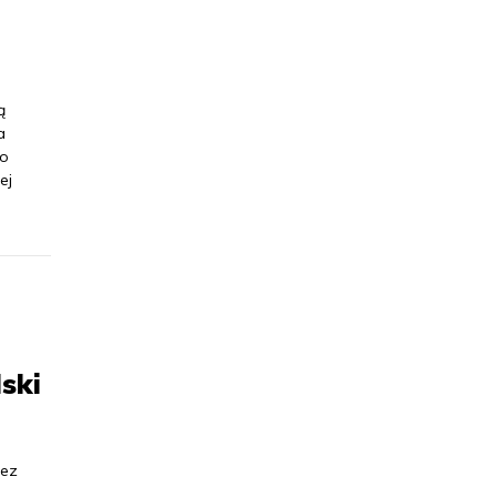
ą
a
 o
ej
ski
bez