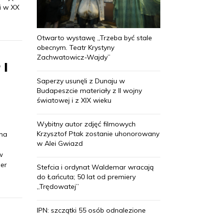
i w XX
Otwarto wystawę „Trzeba być stale
obecnym. Teatr Krystyny
Zachwatowicz-Wajdy”
 I
Saperzy usunęli z Dunaju w
Budapeszcie materiały z II wojny
światowej i z XIX wieku
Wybitny autor zdjęć filmowych
Krzysztof Ptak zostanie uhonorowany
yna
w Alei Gwiazd
w
er
Stefcia i ordynat Waldemar wracają
do Łańcuta; 50 lat od premiery
„Trędowatej”
IPN: szczątki 55 osób odnalezione