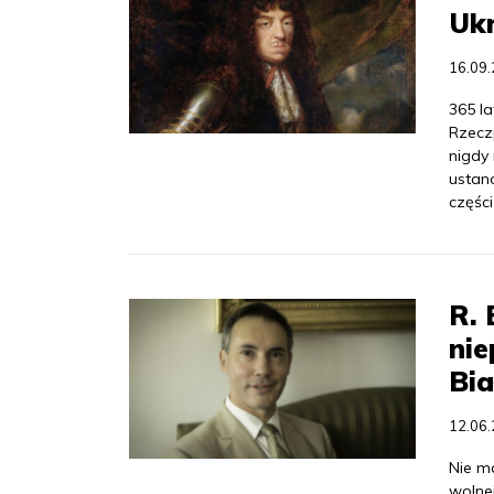
Ukr
16.09
365 l
Rzecz
nigdy 
ustan
części
R. 
nie
Bia
12.06
Nie ma
wolnej