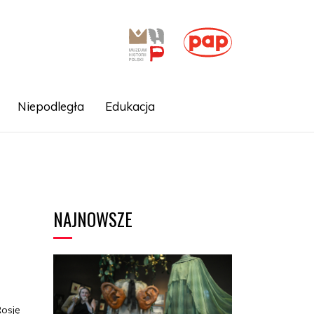
Niepodległa
Edukacja
NAJNOWSZE
j
osję