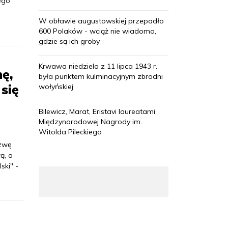
iego
W obławie augustowskiej przepadło
600 Polaków - wciąż nie wiadomo,
gdzie są ich groby
Krwawa niedziela z 11 lipca 1943 r.
nę,
była punktem kulminacyjnym zbrodni
się
wołyńskiej
Bilewicz, Marat, Eristavi laureatami
Międzynarodowej Nagrody im.
Witolda Pileckiego
azwę
ą, a
ski" -