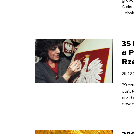
grobow
Aleks
Habsbu
35 
a P
Rze
29.12
29 gr
państ
orzeł
powie