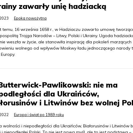
ainy zawarły unię hadziacką
.2023
Epoka nowożytna
at temu, 16 września 1658 r., w Hadziaczu zawarto umowę tworząc
pospolitą Trojga Narodów – Litwy, Polski i Ukrainy. Ugoda hadziack
nie weszła w życie, ale stanowiła inspirację dla pokoleń marzących
owieniu wolnego od wpływów Moskwy ładu jednoczącego narody t
 Europy.
Butterwick-Pawlikowski: nie ma
podległości dla Ukraińców,
łorusinów i Litwinów bez wolnej Pol
.2022
Europa i świat po 1989 roku
 wolności i niepodległości dla Ukraińców, Białorusinów i Litwinów 
 i niepodległej Polski. To nie jest nowa myśl, ale to jest podstawa –