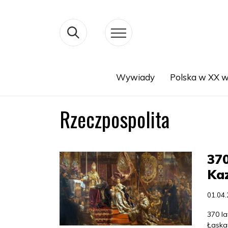
Wywiady
Polska w XX w
Search
Rzeczpospolita
370
Ka
01.04
370 la
Łaska