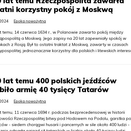
 lat temu Rzeczpospolita zawarła
atni korzystny pokój z Moskwą
.2024
Epoka nowożytna
at temu, 14 czerwca 1634 r., w Polanowie zawarto pokój między
ąpospolitą a Moskwą. Jego zapisy na 20 lat zapewniały spokój w
nkach z Rosją. Był to ostatni traktat z Moskwą, zawarty w czasach
pospolitej, jednoznacznie korzystny dla polskich i litewskich intere
 lat temu 400 polskich jeźdźców
biło armię 40 tysięcy Tatarów
.2024
Epoka nowożytna
at temu, 11 czerwca 1694 r. podczas bezprecedensowej w historii
owości Rzeczpospolitej bitwy pod Hodowem na Podolu, garstka po
ów - siedem chorągwi husarii i pancernych w sile około 400 ludzi -
znie odparła najazd sił tatarskich w liczbie około 40 tysięcy ludzi.