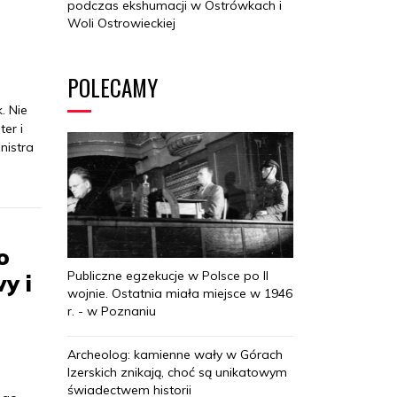
podczas ekshumacji w Ostrówkach i
Woli Ostrowieckiej
POLECAMY
. Nie
er i
nistra
o
Publiczne egzekucje w Polsce po II
y i
wojnie. Ostatnia miała miejsce w 1946
r. - w Poznaniu
Archeolog: kamienne wały w Górach
Izerskich znikają, choć są unikatowym
świadectwem historii