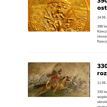
390
ost
14.06
390 l
Rzecz
stosu
Rzeczy
330
roz
11.06
330 l
wojsk
obrońc
skutec