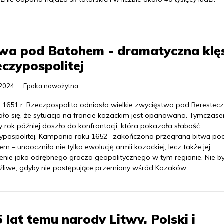
twa pod Batohem - dramatyczna klę
czypospolitej
.2024
Epoka nowożytna
 1651 r. Rzeczpospolita odniosła wielkie zwycięstwo pod Berestec
ło się, że sytuacja na froncie kozackim jest opanowana. Tymczas
y rok później doszło do konfrontacji, która pokazała słabość
ypospolitej. Kampania roku 1652 –zakończona przegraną bitwą po
m – unaoczniła nie tylko ewolucję armii kozackiej, lecz także jej
enie jako odrębnego gracza geopolitycznego w tym regionie. Nie b
żliwe, gdyby nie postępujące przemiany wśród Kozaków.
 lat temu narody Litwy, Polski i