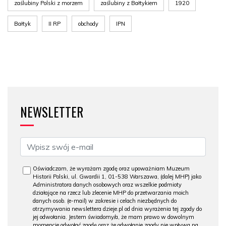
zaślubiny Polski z morzem
zaślubiny z Bałtykiem
1920
Bałtyk
II RP
obchody
IPN
NEWSLETTER
Oświadczam, że wyrażam zgodę oraz upoważniam Muzeum
Historii Polski, ul. Gwardii 1, 01-538 Warszawa, (dalej MHP) jako
Administratora danych osobowych oraz wszelkie podmioty
działające na rzecz lub zlecenie MHP do przetwarzania moich
danych osob. (e-mail) w zakresie i celach niezbędnych do
otrzymywania newslettera dzieje.pl od dnia wyrażenia tej zgody do
jej odwołania. Jestem świadomy/a, że mam prawo w dowolnym
momencie odwołać zgodę oraz że odwołanie zgody nie wpływa na