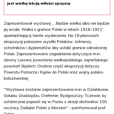
jest wielką lekcją miłości ojczyzny
Zaprezentował wystawę „...Będzie wielka albo nie będzie
jej wcale. Walka o granice Polski w latach 1918-1921”
upamiętniającą tamte wydarzenia. Na 19 planszach
ekspozycji pokazano wysiłki Polaków: żołnierzy,
ochotników i dyplomatów aby ustalić granice odrodzonej
Polski. Zaprezentowano zagadnienia dotyczące m.in.
obrony Lwowa, powstania wielkopolskiego, sejneńskiego,
powstań śląskich. Osobna część ekspozycji dotyczy
Powrotu Pomorza i Kujaw do Polski oraz wojny polsko-
bolszewickiej.
"Wystawa zostanie zaprezentowana m.in w Działdowie,
Golubiu, Grudziądzu, Chełmnie, Bydgoszczy, Tczewie, by
ostatecznie pojawić się w Pucku z okazji obchodów 100.
rocznicy Zaślubin Polski z Morzem" - poinformował prof.
Golon.