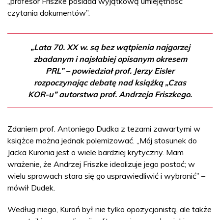
„profesor Friszke posiada wyjątkową umiejętność
czytania dokumentów”.
„Lata 70. XX w. są bez wątpienia najgorzej
zbadanym i najsłabiej opisanym okresem
PRL” – powiedział prof. Jerzy Eisler
rozpoczynając debatę nad książką „Czas
KOR-u” autorstwa prof. Andrzeja Friszkego.
Zdaniem prof. Antoniego Dudka z tezami zawartymi w
książce można jednak polemizować. „Mój stosunek do
Jacka Kuronia jest o wiele bardziej krytyczny. Mam
wrażenie, że Andrzej Friszke idealizuje jego postać; w
wielu sprawach stara się go usprawiedliwić i wybronić” –
mówił Dudek.
Według niego, Kuroń był nie tylko opozycjonistą, ale także