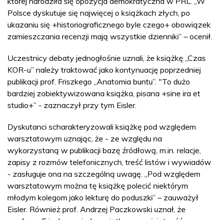
której narodziła się opozycja demokratyczna w PRL. „W
Polsce dyskutuje się najwięcej o książkach złych, po
ukazaniu się +historiograficznego byle czego+ obowiązek
zamieszczania recenzji mają wszystkie dzienniki” – ocenił.
Uczestnicy debaty jednogłośnie uznali, że książkę „Czas
KOR-u” należy traktować jako kontynuację poprzedniej
publikacji prof. Friszkego „Anatomia buntu”. "To dużo
bardziej zobiektywizowana książka, pisana +sine ira et
studio+” - zaznaczył przy tym Eisler.
Dyskutanci scharakteryzowali książkę pod względem
warsztatowym uznając, że - ze względu na
wykorzystaną w publikacji bazę źródłową, m.in. relacje,
zapisy z rozmów telefonicznych, treść listów i wywiadów
- zasługuje ona na szczególną uwagę. „Pod względem
warsztatowym można tę książkę polecić niektórym
młodym kolegom jako lekturę do poduszki” – zauważył
Eisler. Również prof. Andrzej Paczkowski uznał, że