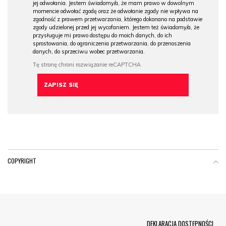
jej odwołania. Jestem świadomy/a, że mam prawo w dowolnym
momencie odwołać zgodę oraz że odwołanie zgody nie wpływa na
zgodność z prawem przetwarzania, którego dokonano na podstawie
zgody udzielonej przed jej wycofaniem. Jestem też świadomy/a, że
przysługuje mi prawo dostępu do moich danych, do ich
sprostowania, do ograniczenia przetwarzania, do przenoszenia
danych, do sprzeciwu wobec przetwarzania.
COPYRIGHT
Menu Footer
DEKLARACJA DOSTĘPNOŚCI