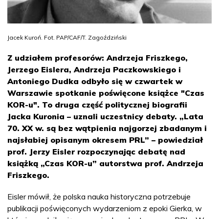
Jacek Kuroń. Fot. PAP/CAF/T. Zagoździński
Z udziałem profesorów: Andrzeja Friszkego,
Jerzego Eislera, Andrzeja Paczkowskiego i
Antoniego Dudka odbyło się w czwartek w
Warszawie spotkanie poświęcone książce "Czas
KOR-u". To druga część politycznej biografii
Jacka Kuronia – uznali uczestnicy debaty. „Lata
70. XX w. są bez wątpienia najgorzej zbadanym i
najsłabiej opisanym okresem PRL” – powiedział
prof. Jerzy Eisler rozpoczynając debatę nad
książką „Czas KOR-u” autorstwa prof. Andrzeja
Friszkego.
Eisler mówił, że polska nauka historyczna potrzebuje
publikacji poświęconych wydarzeniom z epoki Gierka, w