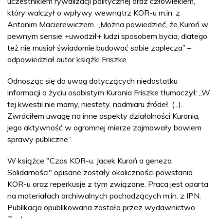
uczestnikiem rywalizacji politycznej oraz człowiekiem,
który walczył o wpływy wewnątrz KOR-u m.in. z
Antonim Macierewiczem. „Można powiedzieć, że Kuroń w
pewnym sensie +uwodził+ ludzi sposobem bycia, dlatego
też nie musiał świadomie budować sobie zaplecza” –
odpowiedział autor książki Friszke.
Odnosząc się do uwag dotyczących niedostatku
informacji o życiu osobistym Kuronia Friszke tłumaczył: „W
tej kwestii nie mamy, niestety, nadmiaru źródeł. (...).
Zwróciłem uwagę na inne aspekty działalności Kuronia,
jego aktywność w ogromnej mierze zajmowały bowiem
sprawy publiczne”.
W książce "Czas KOR-u. Jacek Kuroń a geneza
Solidarności" opisane zostały okoliczności powstania
KOR-u oraz reperkusje z tym związane. Praca jest oparta
na materiałach archiwalnych pochodzących m.in. z IPN.
Publikacja opublikowana została przez wydawnictwo