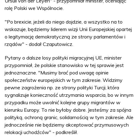
Ursuli von der Leyen" - przypomniał minister, oceniając
rolę Polski we Wspólnocie.
"Po brexicie, jeżeli do niego dojdzie, a wszystko na to
wskazuje, będziemy liderem wizji Unii Europejskiej opartej
o legitymację demokratyczną ze strony parlamentów i
rządów" - dodał Czaputowicz.
Pytany o dalsze losy polityki migracyjnej UE, minister
przypomniał, że polskie stanowisko w tej sprawie jest
jednoznaczne. "Musimy brać pod uwagę opinie
społeczeństw europejskich w tym zakresie. Widzimy
pewne zagrożenia np. ze strony polityki Turcji, która
sygnalizuje konieczność utrzymania wsparcia, bo w innym
przypadku może uwolnić kolejne grupy migrantów w
kierunku Europy. To nie byłoby dobre. Jesteśmy za spójna
polityką, ochroną granic, solidarnością w tym zakresie. Ale
jednocześnie nie będziemy akceptować przymusowych
relokacji uchodźców" - podkreślił.