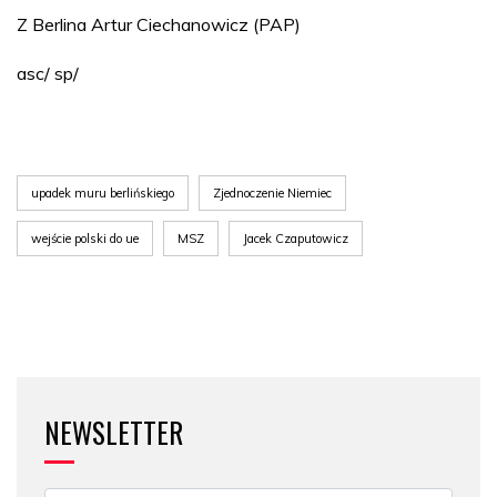
Z Berlina Artur Ciechanowicz (PAP)
asc/ sp/
upadek muru berlińskiego
Zjednoczenie Niemiec
wejście polski do ue
MSZ
Jacek Czaputowicz
NEWSLETTER