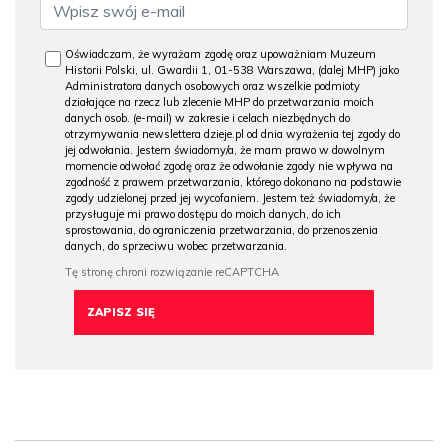
Oświadczam, że wyrażam zgodę oraz upoważniam Muzeum
Historii Polski, ul. Gwardii 1, 01-538 Warszawa, (dalej MHP) jako
Administratora danych osobowych oraz wszelkie podmioty
działające na rzecz lub zlecenie MHP do przetwarzania moich
danych osob. (e-mail) w zakresie i celach niezbędnych do
otrzymywania newslettera dzieje.pl od dnia wyrażenia tej zgody do
jej odwołania. Jestem świadomy/a, że mam prawo w dowolnym
momencie odwołać zgodę oraz że odwołanie zgody nie wpływa na
zgodność z prawem przetwarzania, którego dokonano na podstawie
zgody udzielonej przed jej wycofaniem. Jestem też świadomy/a, że
przysługuje mi prawo dostępu do moich danych, do ich
sprostowania, do ograniczenia przetwarzania, do przenoszenia
danych, do sprzeciwu wobec przetwarzania.