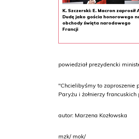
K. Szczerski: E. Macron zaprosił 
Dudę jako gościa honorowego n
obchody święta narodowego
Francji
powiedział prezydencki ministe
"Chcielibyśmy to zaproszenie p
Paryżu i żołnierzy francuskic
autor: Marzena Kozłowska
mzk/ mok/