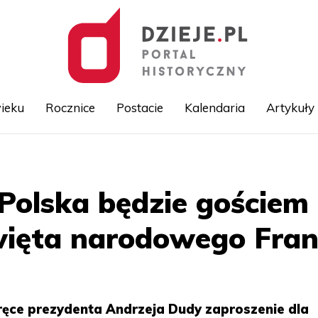
ieku
Rocznice
Postacie
Kalendaria
Artykuły
Przejdź
do
treści
: Polska będzie gości
ęta narodowego Francj
 ręce prezydenta Andrzeja Dudy zaproszenie dla