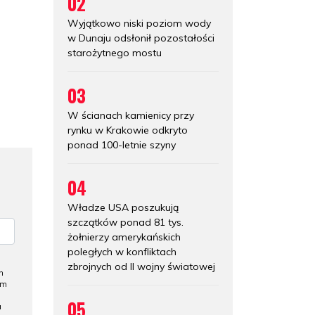
02
Wyjątkowo niski poziom wody
w Dunaju odsłonił pozostałości
starożytnego mostu
03
W ścianach kamienicy przy
rynku w Krakowie odkryto
ponad 100-letnie szyny
04
Władze USA poszukują
szczątków ponad 81 tys.
żołnierzy amerykańskich
poległych w konfliktach
zbrojnych od II wojny światowej
h
ym
05
a