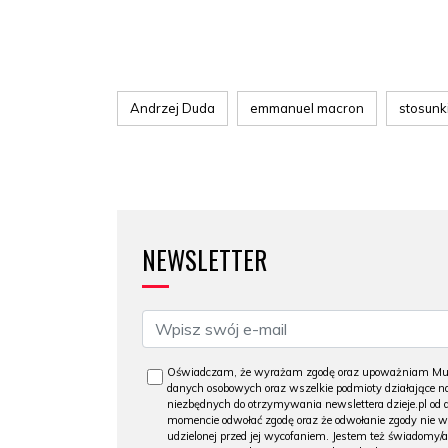
Andrzej Duda
emmanuel macron
stosunk
NEWSLETTER
Oświadczam, że wyrażam zgodę oraz upoważniam Muzeu
danych osobowych oraz wszelkie podmioty działające na
niezbędnych do otrzymywania newslettera dzieje.pl od
momencie odwołać zgodę oraz że odwołanie zgody nie 
udzielonej przed jej wycofaniem. Jestem też świadomy/a