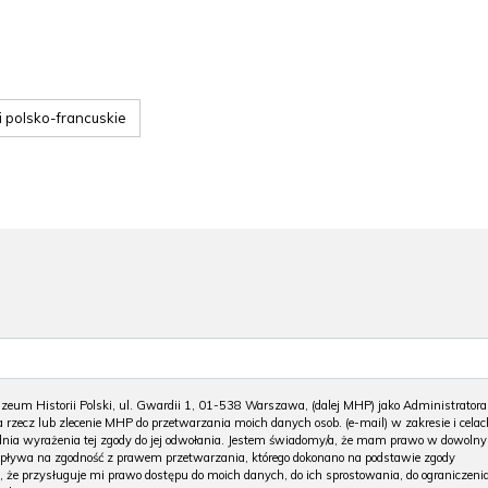
i polsko-francuskie
m Historii Polski, ul. Gwardii 1, 01-538 Warszawa, (dalej MHP) jako Administratora
 rzecz lub zlecenie MHP do przetwarzania moich danych osob. (e-mail) w zakresie i celac
 dnia wyrażenia tej zgody do jej odwołania. Jestem świadomy/a, że mam prawo w dowoln
wpływa na zgodność z prawem przetwarzania, którego dokonano na podstawie zgody
, że przysługuje mi prawo dostępu do moich danych, do ich sprostowania, do ograniczeni