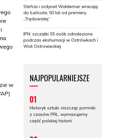
Stefcia i ordynat Waldemar wracają
wego
do Łańcuta; 50 lat od premiery
„Trędowatej”
óre
i
IPN: szczątki 55 osób odnalezione
ona
podczas ekshumacji w Ostrówkach i
owego
Woli Ostrowieckiej
NAJPOPULARNIEJSZE
dzie w
PAP)
01
Historyk sztuki: niszcząc pomniki
z czasów PRL, wymazujemy
część polskiej historii