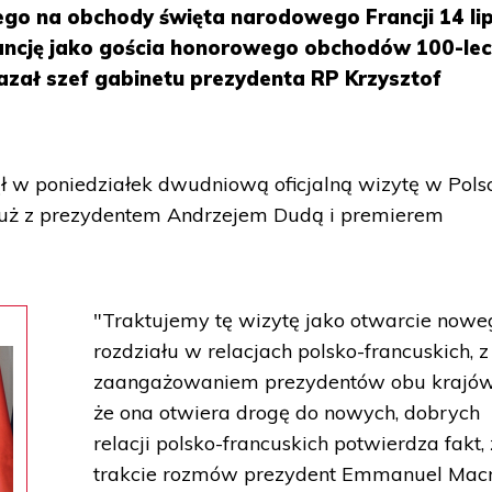
ego na obchody święta narodowego Francji 14 li
ancję jako gościa honorowego obchodów 100-lec
azał szef gabinetu prezydenta RP Krzysztof
 w poniedziałek dwudniową oficjalną wizytę w Polsc
 już z prezydentem Andrzejem Dudą i premierem
"Traktujemy tę wizytę jako otwarcie nowe
rozdziału w relacjach polsko-francuskich, z
zaangażowaniem prezydentów obu krajów.
że ona otwiera drogę do nowych, dobrych
relacji polsko-francuskich potwierdza fakt,
trakcie rozmów prezydent Emmanuel Mac