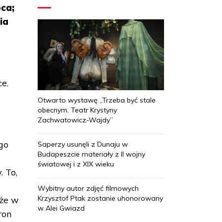
pca;
ia
e.
Otwarto wystawę „Trzeba być stale
obecnym. Teatr Krystyny
Zachwatowicz-Wajdy”
go
Saperzy usunęli z Dunaju w
Budapeszcie materiały z II wojny
światowej i z XIX wieku
 To,
Wybitny autor zdjęć filmowych
Krzysztof Ptak zostanie uhonorowany
 że w
w Alei Gwiazd
ron