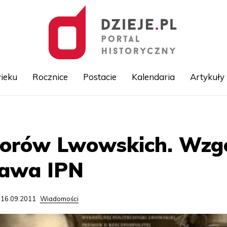
ieku
Rocznice
Postacie
Kalendaria
Artykuły
Przejdź
do
treści
sorów Lwowskich. Wzg
tawa IPN
 16.09.2011
Wiadomości