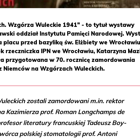
h. Wzgórza Wuleckie 1941" - to tytuł wystawy
wski oddział Instytutu Pamięci Narodowej. Wy
 placu przed bazyliką św. Elżbiety we Wrocławiu
 rzeczniczka IPN we Wrocławiu, Katarzyna Mazi
ała przygotowana w 70. rocznicę zamordowania
z Niemców na Wzgórzach Wuleckich.
leckich zostali zamordowani m.in. rektor
na Kazimierza prof. Roman Longchamps de
profesor literatury francuskiej Tadeusz Boy-
twórca polskiej stomatologii prof. Antoni