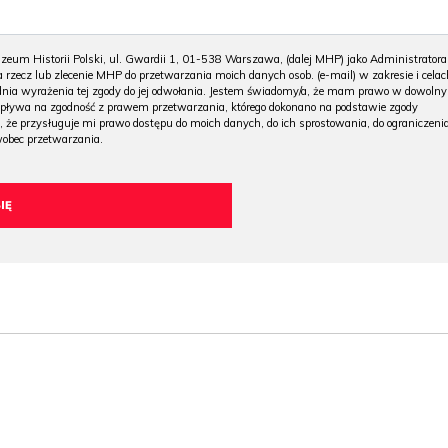
m Historii Polski, ul. Gwardii 1, 01-538 Warszawa, (dalej MHP) jako Administratora
 rzecz lub zlecenie MHP do przetwarzania moich danych osob. (e-mail) w zakresie i celac
 dnia wyrażenia tej zgody do jej odwołania. Jestem świadomy/a, że mam prawo w dowoln
wpływa na zgodność z prawem przetwarzania, którego dokonano na podstawie zgody
, że przysługuje mi prawo dostępu do moich danych, do ich sprostowania, do ograniczeni
wobec przetwarzania.