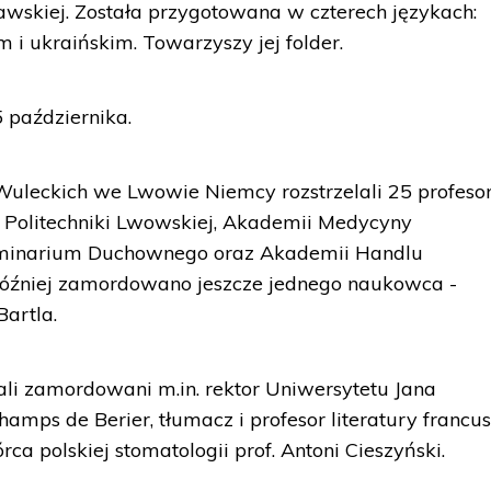
awskiej. Została przygotowana w czterech językach:
m i ukraińskim. Towarzyszy jej folder.
 października.
Wuleckich we Lwowie Niemcy rozstrzelali 25 profeso
, Politechniki Lwowskiej, Akademii Medycyny
eminarium Duchownego oraz Akademii Handlu
 później zamordowano jeszcze jednego naukowca -
artla.
li zamordowani m.in. rektor Uniwersytetu Jana
mps de Berier, tłumacz i profesor literatury francus
ca polskiej stomatologii prof. Antoni Cieszyński.