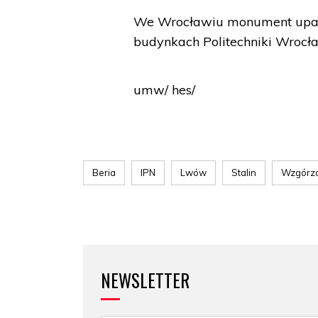
We Wrocławiu monument upamię
budynkach Politechniki Wrocła
umw/ hes/
Beria
IPN
Lwów
Stalin
Wzgórza
NEWSLETTER