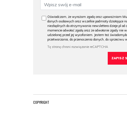
Oświadczam, że wyrażam zgodę oraz upoważniam Muzeu
danych osobowych oraz wszelkie podmioty działające na
niezbędnych do otrzymywania newslettera dzieje.pl od
momencie odwołać zgodę oraz że odwołanie zgody nie 
udzielonej przed jej wycofaniem. Jestem też świadomy/a
przetwarzania, do przenoszenia danych, do sprzeciwu 
COPYRIGHT