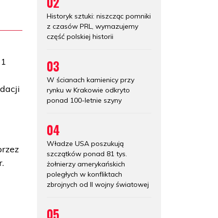
02
Historyk sztuki: niszcząc pomniki
z czasów PRL, wymazujemy
część polskiej historii
11
03
W ścianach kamienicy przy
dacji
rynku w Krakowie odkryto
ponad 100-letnie szyny
04
Władze USA poszukują
przez
szczątków ponad 81 tys.
.
żołnierzy amerykańskich
poległych w konfliktach
zbrojnych od II wojny światowej
05