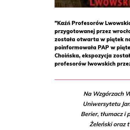
"Kaźń Profesorów Lwowskic
przygotowanej przez wrocła
została otwarta w piątek na
poinformowała PAP w piątek
Choińska, ekspozycja zost
profesorów lwowskich prze
Na Wzgórzach Wu
Uniwersytetu Ja
Berier, tłumacz i 
Żeleński oraz 