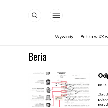
Wywiady
Polska w XX w
Search
Beria
Odp
08.04
Zbrod
polski
narod