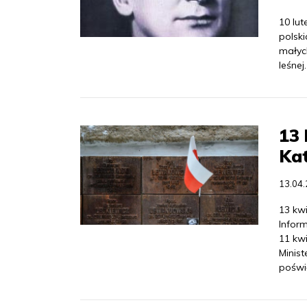
10 lu
polsk
małyc
leśnej
13 
Kat
13.04
13 kwi
Infor
11 kwi
Minis
poświ