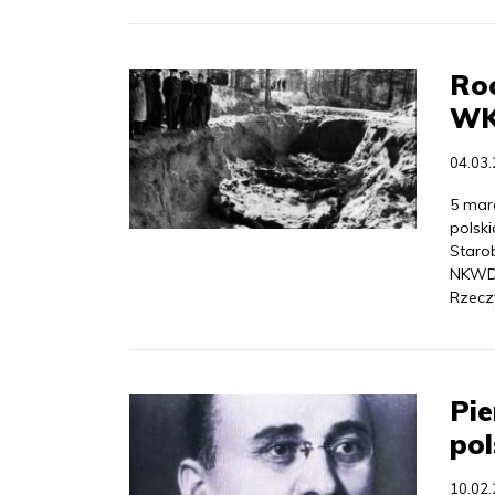
Roc
WKP
04.03
5 mar
polsk
Staro
NKWD 
Rzeczy
Pi
pol
10.02