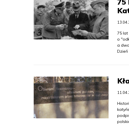
75 
Ka
13.04
75 la
o "od
a dwa 
Dzień 
Kł
11.04
Histor
katyńs
podpis
polski