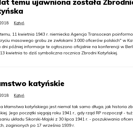
lat temu ujawniona została Zbrodni
tyńska
.2018
Katyń
t temu, 11 kwietnia 1943 r. niemiecka Agencja Transocean poinform
kryciu masowego grobu ze zwłokami 3.000 oficerów polskich" w Kat
dni później informacje te ogłoszono oficjalnie na konferencji w Berli
13 kwietnia to dziś symboliczna rocznica Zbrodni Katyńskiej.
amstwo katyńskie
.2018
Katyń
ia kłamstwa katyńskiego jest niemal tak samo długa, jak historia zb
kiej. Jego początki sięgają roku 1941 r., gdy rząd RP rozpoczął - tu
aniu układu Sikorski-Majski z 30 lipca 1941 r. - poszukiwania ofice
ch, zaginionych po 17 września 1939 r.