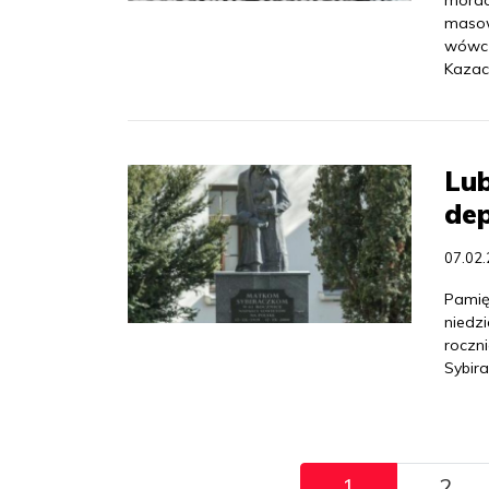
mordow
masow
wówcz
Kazac
Lub
dep
07.02
Pamię
niedzi
roczn
Sybir
Pagination
1
2