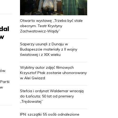
Otwarto wystawę „Trzeba być stale
obecnym. Teatr Krystyny
dal
Zachwatowicz-Wajdy”
ów
Saperzy usunęli z Dunaju w
Budapeszcie materiały z II wojny
światowej i z XIX wieku
Wybitny autor zdjęć filmowych
rów.
Krzysztof Ptak zostanie uhonorowany
w Alei Gwiazd
Partii
 w
Stefcia i ordynat Waldemar wracają
do Łańcuta; 50 lat od premiery
„Trędowatej”
IPN: szczątki 55 osób odnalezione