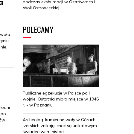
a
podczas ekshumacji w Ostrówkach i
Woli Ostrowieckiej
POLECAMY
owała
yniu,
nie.
Publiczne egzekucje w Polsce po II
wojnie. Ostatnia miała miejsce w 1946
r. - w Poznaniu
rodni
ż po
Archeolog: kamienne wały w Górach
rów
Izerskich znikają, choć są unikatowym
świadectwem historii