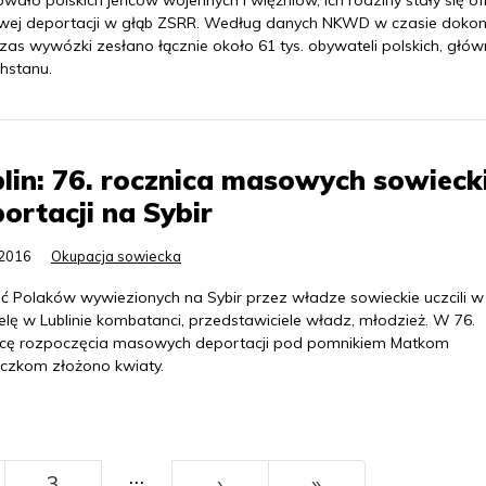
ało polskich jeńców wojennych i więźniów, ich rodziny stały się of
ej deportacji w głąb ZSRR. Według danych NKWD w czasie dokon
as wywózki zesłano łącznie około 61 tys. obywateli polskich, głów
hstanu.
lin: 76. rocznica masowych sowieck
ortacji na Sybir
.2016
Okupacja sowiecka
ć Polaków wywiezionych na Sybir przez władze sowieckie uczcili w
elę w Lublinie kombatanci, przedstawiciele władz, młodzież. W 76.
icę rozpoczęcia masowych deportacji pod pomnikiem Matkom
aczkom złożono kwiaty.
…
››
Ostatni
3
›
»