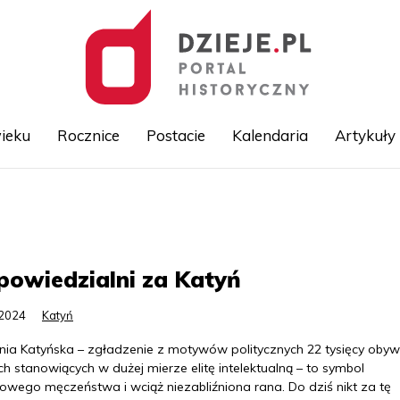
ieku
Rocznice
Postacie
Kalendaria
Artykuły
Przejdź
do
treści
owiedzialni za Katyń
.2024
Katyń
nia Katyńska – zgładzenie z motywów politycznych 22 tysięcy obyw
ch stanowiących w dużej mierze elitę intelektualną – to symbol
owego męczeństwa i wciąż niezabliźniona rana. Do dziś nikt za tę