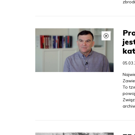
zbrodn
Pro
jes
kat
05.03
Najwi
Zawie
To tzw
powoje
Związ
archi