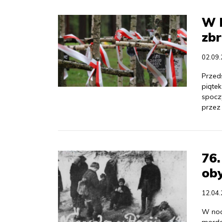
W M
zb
02.09
Przeds
piąte
spocz
przez
76.
oby
12.04
W noc