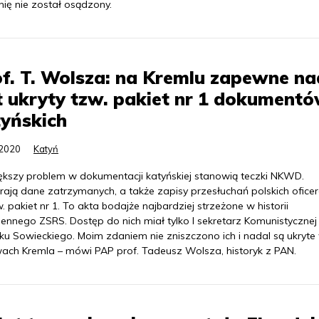
ię nie został osądzony.
f. T. Wolsza: na Kremlu zapewne na
t ukryty tzw. pakiet nr 1 dokument
yńskich
.2020
Katyń
ększy problem w dokumentacji katyńskiej stanowią teczki NKWD.
rają dane zatrzymanych, a także zapisy przesłuchań polskich ofice
. pakiet nr 1. To akta bodajże najbardziej strzeżone w historii
nnego ZSRS. Dostęp do nich miał tylko I sekretarz Komunistycznej 
ku Sowieckiego. Moim zdaniem nie zniszczono ich i nadal są ukryte
wach Kremla – mówi PAP prof. Tadeusz Wolsza, historyk z PAN.