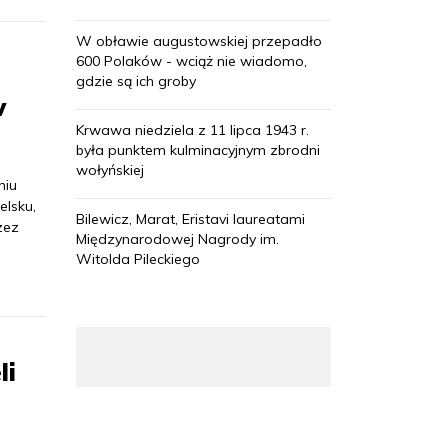
W obławie augustowskiej przepadło
600 Polaków - wciąż nie wiadomo,
gdzie są ich groby
w
Krwawa niedziela z 11 lipca 1943 r.
była punktem kulminacyjnym zbrodni
wołyńskiej
niu
elsku,
Bilewicz, Marat, Eristavi laureatami
zez
Międzynarodowej Nagrody im.
Witolda Pileckiego
li