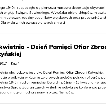
tego 1940 r. rozpoczęła się pierwsza masowa deportacja obywateli
ich w głąb Związku Sowieckiego. Wywózka objęła chłopów, miesz
h miasteczek, rodziny osadników wojskowych oraz pracowników s
. Dla wielu z nich oznaczała wyrok śmierci.
kwietnia - Dzień Pamięci Ofiar Zbro
yńskiej
.2017
Katyń
etnia obchodzony jest jako Dzień Pamięci Ofiar Zbrodni Katyńskiej.
mację o odkryciu w Katyniu zbiorowych grobów polskich oficerów p
etnia 1943 r. radio niemieckie. Dwa dni później - 13 kwietnia - w sie
terstwa Spraw Zagranicznych w Berlinie odbyła się konferencja pra
ęcona mogiłom odnalezionym przez Niemców.