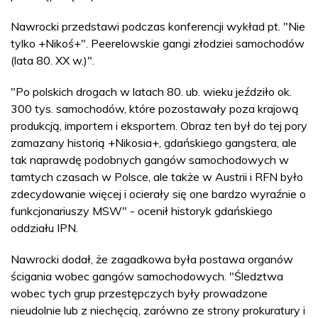
Nawrocki przedstawi podczas konferencji wykład pt. "Nie
tylko +Nikoś+". Peerelowskie gangi złodziei samochodów
(lata 80. XX w.)".
"Po polskich drogach w latach 80. ub. wieku jeździło ok.
300 tys. samochodów, które pozostawały poza krajową
produkcją, importem i eksportem. Obraz ten był do tej pory
zamazany historią +Nikosia+, gdańskiego gangstera, ale
tak naprawdę podobnych gangów samochodowych w
tamtych czasach w Polsce, ale także w Austrii i RFN było
zdecydowanie więcej i ocierały się one bardzo wyraźnie o
funkcjonariuszy MSW" - ocenił historyk gdańskiego
oddziału IPN.
Nawrocki dodał, że zagadkowa była postawa organów
ścigania wobec gangów samochodowych. "Śledztwa
wobec tych grup przestępczych były prowadzone
nieudolnie lub z niechęcią, zarówno ze strony prokuratury i