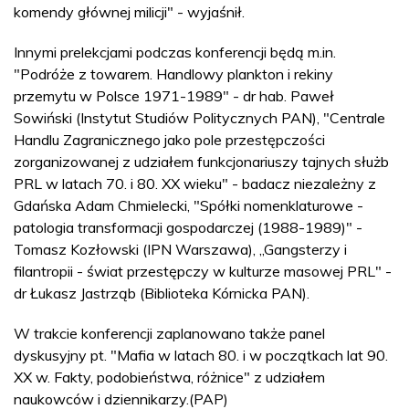
komendy głównej milicji" - wyjaśnił.
Innymi prelekcjami podczas konferencji będą m.in.
"Podróże z towarem. Handlowy plankton i rekiny
przemytu w Polsce 1971-1989" - dr hab. Paweł
Sowiński (Instytut Studiów Politycznych PAN), "Centrale
Handlu Zagranicznego jako pole przestępczości
zorganizowanej z udziałem funkcjonariuszy tajnych służb
PRL w latach 70. i 80. XX wieku" - badacz niezależny z
Gdańska Adam Chmielecki, "Spółki nomenklaturowe -
patologia transformacji gospodarczej (1988-1989)" -
Tomasz Kozłowski (IPN Warszawa), „Gangsterzy i
filantropii - świat przestępczy w kulturze masowej PRL" -
dr Łukasz Jastrząb (Biblioteka Kórnicka PAN).
W trakcie konferencji zaplanowano także panel
dyskusyjny pt. "Mafia w latach 80. i w początkach lat 90.
XX w. Fakty, podobieństwa, różnice" z udziałem
naukowców i dziennikarzy.(PAP)