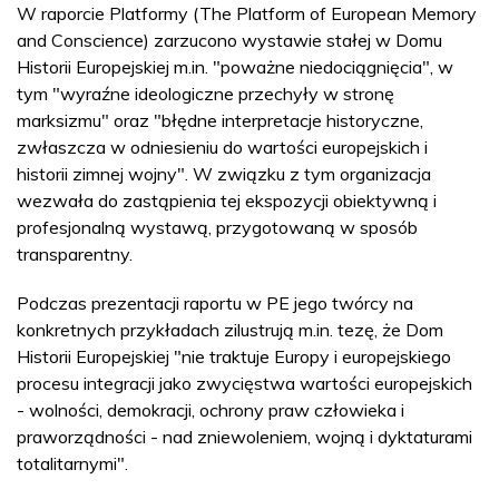
W raporcie Platformy (The Platform of European Memory
and Conscience) zarzucono wystawie stałej w Domu
Historii Europejskiej m.in. "poważne niedociągnięcia", w
tym "wyraźne ideologiczne przechyły w stronę
marksizmu" oraz "błędne interpretacje historyczne,
zwłaszcza w odniesieniu do wartości europejskich i
historii zimnej wojny". W związku z tym organizacja
wezwała do zastąpienia tej ekspozycji obiektywną i
profesjonalną wystawą, przygotowaną w sposób
transparentny.
Podczas prezentacji raportu w PE jego twórcy na
konkretnych przykładach zilustrują m.in. tezę, że Dom
Historii Europejskiej "nie traktuje Europy i europejskiego
procesu integracji jako zwycięstwa wartości europejskich
- wolności, demokracji, ochrony praw człowieka i
praworządności - nad zniewoleniem, wojną i dyktaturami
totalitarnymi".