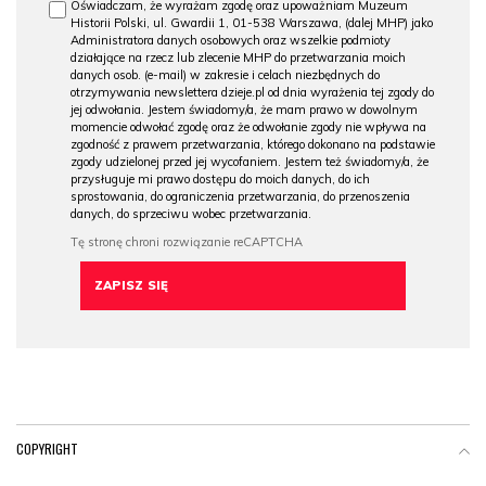
Oświadczam, że wyrażam zgodę oraz upoważniam Muzeum
Historii Polski, ul. Gwardii 1, 01-538 Warszawa, (dalej MHP) jako
Administratora danych osobowych oraz wszelkie podmioty
działające na rzecz lub zlecenie MHP do przetwarzania moich
danych osob. (e-mail) w zakresie i celach niezbędnych do
otrzymywania newslettera dzieje.pl od dnia wyrażenia tej zgody do
jej odwołania. Jestem świadomy/a, że mam prawo w dowolnym
momencie odwołać zgodę oraz że odwołanie zgody nie wpływa na
zgodność z prawem przetwarzania, którego dokonano na podstawie
zgody udzielonej przed jej wycofaniem. Jestem też świadomy/a, że
przysługuje mi prawo dostępu do moich danych, do ich
sprostowania, do ograniczenia przetwarzania, do przenoszenia
danych, do sprzeciwu wobec przetwarzania.
COPYRIGHT