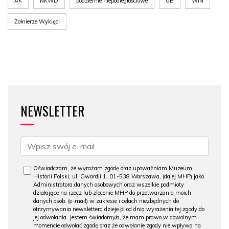
AK
NKWD
podziemie niepodległościowe
UB
WiN
Żołnierze Wyklęci
NEWSLETTER
Oświadczam, że wyrażam zgodę oraz upoważniam Muzeum
Historii Polski, ul. Gwardii 1, 01-538 Warszawa, (dalej MHP) jako
Administratora danych osobowych oraz wszelkie podmioty
działające na rzecz lub zlecenie MHP do przetwarzania moich
danych osob. (e-mail) w zakresie i celach niezbędnych do
otrzymywania newslettera dzieje.pl od dnia wyrażenia tej zgody do
jej odwołania. Jestem świadomy/a, że mam prawo w dowolnym
momencie odwołać zgodę oraz że odwołanie zgody nie wpływa na