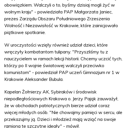
obowiązkiem. Walczyli o to, byśmy dzisiaj mogli żyć w
wolnym kraju" - powiedziała PAP Małgorzata Janiec,
prezes Zarządu Obszaru Południowego Zrzeszenia
Wolność i Niezawisłość w Krakowie, które zainicjowało
piątkowe spotkanie.
W uroczystości wzięły również udział dzieci, które
wręczyły kombatantom tulipany. "Przyszliśmy tu z
nauczycielem w ramach lekcji historii. Chcemy uczcić tych,
którzy po II wojnie światowej walczyli przeciwko
komunistom" - powiedział PAP uczeń Gimnazjum nr 1 w
Krakowie Aleksander Bubula.
Kapelan Żołnierzy AK, Sybiraków i środowisk
niepodległościowych Krakowa o. Jerzy Pająk zauważył,
że w obchodach patriotycznych bierze udział coraz
więcej młodych osób. "Nie chowajmy pamięci w sercu, ale
przekazujmy ją. Dzieci i młodzież mają wziąć na swoje
ramiona te szczytne ideały" - mówił.