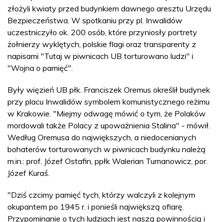
złożyli kwiaty przed budynkiem dawnego aresztu Urzędu
Bezpieczeństwa. W spotkaniu przy pl. Inwalidów
uczestniczyło ok. 200 osób, które przyniosły portrety
żołnierzy wyklętych, polskie flagi oraz transparenty z
napisami "Tutaj w piwnicach UB torturowano ludzi" i
"Wojna o pamięć".
Były więzień UB płk. Franciszek Oremus określił budynek
przy placu Inwalidów symbolem komunistycznego reżimu
w Krakowie. "Miejmy odwagę mówić o tym, że Polaków
mordowali także Polacy z upoważnienia Stalina" - mówił.
Według Oremusa do największych, a niedocenianych
bohaterów torturowanych w piwnicach budynku należą
m.in.: prof. Józef Ostafin, ppłk Walerian Tumanowicz, por.
Józef Kuraś.
"Dziś czcimy pamięć tych, którzy walczyli z kolejnym
okupantem po 1945 r. i ponieśli największą ofiarę.
Przypominanie o tych ludziach jest naszą powinnością i