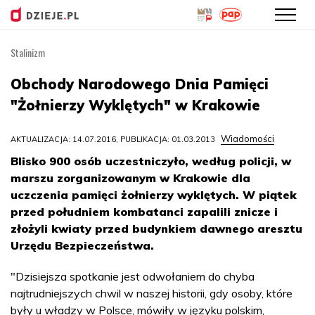
Stalinizm
Przejdź
do
Obchody Narodowego Dnia Pamięci
treści
"Żołnierzy Wyklętych" w Krakowie
Wiadomości
AKTUALIZACJA: 14.07.2016, PUBLIKACJA: 01.03.2013
Blisko 900 osób uczestniczyło, według policji, w
marszu zorganizowanym w Krakowie dla
uczczenia pamięci żołnierzy wyklętych. W piątek
przed południem kombatanci zapalili znicze i
złożyli kwiaty przed budynkiem dawnego aresztu
Urzędu Bezpieczeństwa.
"Dzisiejsza spotkanie jest odwołaniem do chyba
najtrudniejszych chwil w naszej historii, gdy osoby, które
były u władzy w Polsce, mówiły w języku polskim,