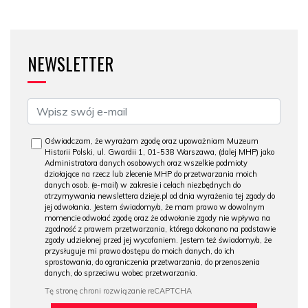
NEWSLETTER
Oświadczam, że wyrażam zgodę oraz upoważniam Muzeum
Historii Polski, ul. Gwardii 1, 01-538 Warszawa, (dalej MHP) jako
Administratora danych osobowych oraz wszelkie podmioty
działające na rzecz lub zlecenie MHP do przetwarzania moich
danych osob. (e-mail) w zakresie i celach niezbędnych do
otrzymywania newslettera dzieje.pl od dnia wyrażenia tej zgody do
jej odwołania. Jestem świadomy/a, że mam prawo w dowolnym
momencie odwołać zgodę oraz że odwołanie zgody nie wpływa na
zgodność z prawem przetwarzania, którego dokonano na podstawie
zgody udzielonej przed jej wycofaniem. Jestem też świadomy/a, że
przysługuje mi prawo dostępu do moich danych, do ich
sprostowania, do ograniczenia przetwarzania, do przenoszenia
danych, do sprzeciwu wobec przetwarzania.