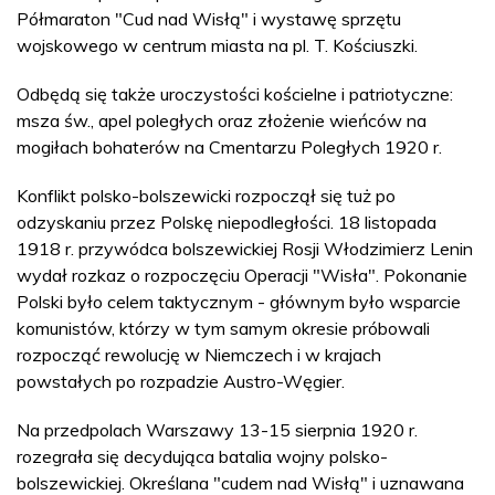
Półmaraton "Cud nad Wisłą" i wystawę sprzętu
wojskowego w centrum miasta na pl. T. Kościuszki.
Odbędą się także uroczystości kościelne i patriotyczne:
msza św., apel poległych oraz złożenie wieńców na
mogiłach bohaterów na Cmentarzu Poległych 1920 r.
Konflikt polsko-bolszewicki rozpoczął się tuż po
odzyskaniu przez Polskę niepodległości. 18 listopada
1918 r. przywódca bolszewickiej Rosji Włodzimierz Lenin
wydał rozkaz o rozpoczęciu Operacji "Wisła". Pokonanie
Polski było celem taktycznym - głównym było wsparcie
komunistów, którzy w tym samym okresie próbowali
rozpocząć rewolucję w Niemczech i w krajach
powstałych po rozpadzie Austro-Węgier.
Na przedpolach Warszawy 13-15 sierpnia 1920 r.
rozegrała się decydująca batalia wojny polsko-
bolszewickiej. Określana "cudem nad Wisłą" i uznawana