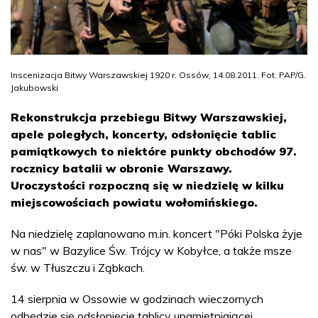
Inscenizacja Bitwy Warszawskiej 1920 r. Ossów, 14.08.2011. Fot. PAP/G.
Jakubowski
Rekonstrukcja przebiegu Bitwy Warszawskiej,
apele poległych, koncerty, odsłonięcie tablic
pamiątkowych to niektóre punkty obchodów 97.
rocznicy batalii w obronie Warszawy.
Uroczystości rozpoczną się w niedzielę w kilku
miejscowościach powiatu wołomińskiego.
Na niedzielę zaplanowano m.in. koncert "Póki Polska żyje
w nas" w Bazylice Św. Trójcy w Kobyłce, a także msze
św. w Tłuszczu i Ząbkach.
14 sierpnia w Ossowie w godzinach wieczornych
odbędzie się odsłonięcie tablicy upamiętniającej