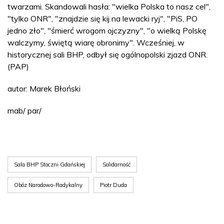
twarzami. Skandowali hasła: "wielka Polska to nasz cel",
"tylko ONR", "znajdzie się kij na lewacki ryj", "PiS, PO
jedno zło", "śmierć wrogom ojczyzny", "o wielką Polskę
walczymy, świętą wiarę obronimy". Wcześniej, w
historycznej sali BHP, odbył się ogólnopolski zjazd ONR.
(PAP)
autor: Marek Błoński
mab/ par/
Sala BHP Stoczni Gdańskiej
Solidarność
Obóz Narodowo-Radykalny
Piotr Duda