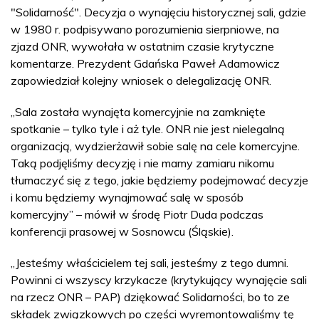
"Solidarność". Decyzja o wynajęciu historycznej sali, gdzie
w 1980 r. podpisywano porozumienia sierpniowe, na
zjazd ONR, wywołała w ostatnim czasie krytyczne
komentarze. Prezydent Gdańska Paweł Adamowicz
zapowiedział kolejny wniosek o delegalizację ONR.
„Sala została wynajęta komercyjnie na zamknięte
spotkanie – tylko tyle i aż tyle. ONR nie jest nielegalną
organizacją, wydzierżawił sobie salę na cele komercyjne.
Taką podjęliśmy decyzję i nie mamy zamiaru nikomu
tłumaczyć się z tego, jakie będziemy podejmować decyzje
i komu będziemy wynajmować salę w sposób
komercyjny” – mówił w środę Piotr Duda podczas
konferencji prasowej w Sosnowcu (Śląskie).
„Jesteśmy właścicielem tej sali, jesteśmy z tego dumni.
Powinni ci wszyscy krzykacze (krytykujący wynajęcie sali
na rzecz ONR – PAP) dziękować Solidarności, bo to ze
składek związkowych po części wyremontowaliśmy tę