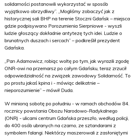
solidarności postanowili wykorzystać w sposób
wyjątkowo obrzydliwy”. „Mogliśmy zobaczyć jak z
historycznej sali BHP na terenie Stoczni Gdańsk – miejsca
gdzie podpisywano Porozumienia Sierpniowe - wyszli
ludzie głoszący dokładnie antytezę tych idei. Ludzie o
brunatnych duszach i sercach” – podkreślił prezydent
Gdańska.
„Pan Adamowicz, robiąc woltę po tym, jak wyrazili zgodę
ONR-owi na przemarsz po całym Gdańsku, teraz zrzucił
odpowiedzialność na związek zawodowy Solidarność. To
po prostu jakaś kpina i - mówiąc delikatnie –
nieporozumienie” – mówił Duda.
W minioną sobotę po południu - w ramach obchodów 84.
rocznicy powstania Obozu Narodowo-Radykalnego
(ONR) - ulicami centrum Gdańska przeszło, według policji,
do 400 osób ubranych na czarno, ze sztandarami z
symbolem falangi. Niektórzy maszerowali z zasłoniętymi