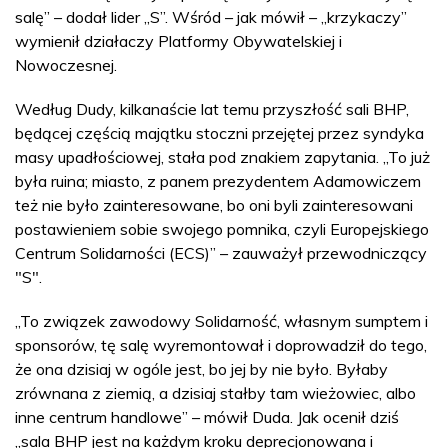
salę” – dodał lider „S”. Wśród – jak mówił – „krzykaczy”
wymienił działaczy Platformy Obywatelskiej i
Nowoczesnej.
Według Dudy, kilkanaście lat temu przyszłość sali BHP,
będącej częścią majątku stoczni przejętej przez syndyka
masy upadłościowej, stała pod znakiem zapytania. „To już
była ruina; miasto, z panem prezydentem Adamowiczem
też nie było zainteresowane, bo oni byli zainteresowani
postawieniem sobie swojego pomnika, czyli Europejskiego
Centrum Solidarności (ECS)” – zauważył przewodniczący
"S".
„To związek zawodowy Solidarność, własnym sumptem i
sponsorów, tę salę wyremontował i doprowadził do tego,
że ona dzisiaj w ogóle jest, bo jej by nie było. Byłaby
zrównana z ziemią, a dzisiaj stałby tam wieżowiec, albo
inne centrum handlowe” – mówił Duda. Jak ocenił dziś
„sala BHP jest na każdym kroku deprecjonowana i