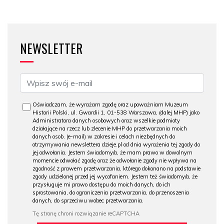
NEWSLETTER
Oświadczam, że wyrażam zgodę oraz upoważniam Muzeum
Historii Polski, ul. Gwardii 1, 01-538 Warszawa, (dalej MHP) jako
Administratora danych osobowych oraz wszelkie podmioty
działające na rzecz lub zlecenie MHP do przetwarzania moich
danych osob. (e-mail) w zakresie i celach niezbędnych do
otrzymywania newslettera dzieje.pl od dnia wyrażenia tej zgody do
jej odwołania. Jestem świadomy/a, że mam prawo w dowolnym
momencie odwołać zgodę oraz że odwołanie zgody nie wpływa na
zgodność z prawem przetwarzania, którego dokonano na podstawie
zgody udzielonej przed jej wycofaniem. Jestem też świadomy/a, że
przysługuje mi prawo dostępu do moich danych, do ich
sprostowania, do ograniczenia przetwarzania, do przenoszenia
danych, do sprzeciwu wobec przetwarzania.