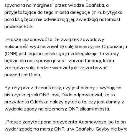
spychana na margines” przez władze Gdańska, a
przyjeżdżające do tego miasta delegacje (m.in. brytyjska
para książęca) nie odwiedzają jej, zwiedzają natomiast
pobliskie ECS.
„Proszę uszanować to, że związek zawodowy
Solidarność wydzierżawił tę salę komercyjnie. Organizacja
(ONR) jest legalna; jeżeli sąd ją zdelegalizuje, to wtedy
będzie dla nas sprawa jasna - zarząd fundacji, która
zarządza salą, będzie wiedział jak się zachować” –
powiedział Duda.
Pytany przez dziennikarzy, czy jest dumny z wynajęcia
historycznej sali ONR-owi, Duda odpowiedział, że to
prezydenta Gdańska należy pytać o to, czy jest dumny z
wydania zgody na przemarsz ONR ulicami miasta.
„Proszę zapytać pana prezydenta Adamowicza, bo to on
wydał zgodę na marsz ONR-u w Gdańsku. Gdyby nie było