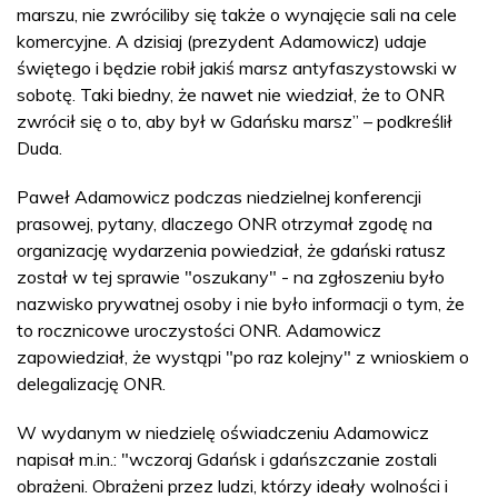
marszu, nie zwróciliby się także o wynajęcie sali na cele
komercyjne. A dzisiaj (prezydent Adamowicz) udaje
świętego i będzie robił jakiś marsz antyfaszystowski w
sobotę. Taki biedny, że nawet nie wiedział, że to ONR
zwrócił się o to, aby był w Gdańsku marsz” – podkreślił
Duda.
Paweł Adamowicz podczas niedzielnej konferencji
prasowej, pytany, dlaczego ONR otrzymał zgodę na
organizację wydarzenia powiedział, że gdański ratusz
został w tej sprawie "oszukany" - na zgłoszeniu było
nazwisko prywatnej osoby i nie było informacji o tym, że
to rocznicowe uroczystości ONR. Adamowicz
zapowiedział, że wystąpi "po raz kolejny" z wnioskiem o
delegalizację ONR.
W wydanym w niedzielę oświadczeniu Adamowicz
napisał m.in.: "wczoraj Gdańsk i gdańszczanie zostali
obrażeni. Obrażeni przez ludzi, którzy ideały wolności i