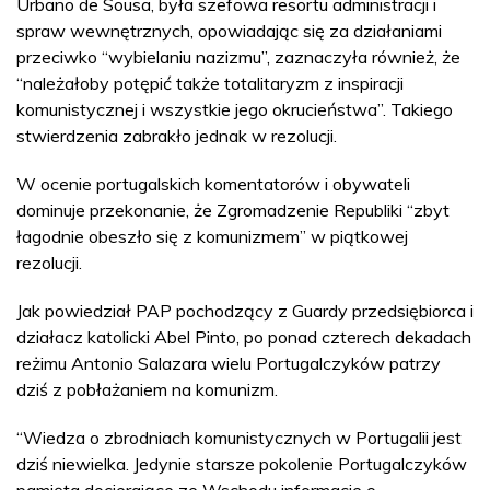
Urbano de Sousa, była szefowa resortu administracji i
spraw wewnętrznych, opowiadając się za działaniami
przeciwko “wybielaniu nazizmu”, zaznaczyła również, że
“należałoby potępić także totalitaryzm z inspiracji
komunistycznej i wszystkie jego okrucieństwa”. Takiego
stwierdzenia zabrakło jednak w rezolucji.
W ocenie portugalskich komentatorów i obywateli
dominuje przekonanie, że Zgromadzenie Republiki “zbyt
łagodnie obeszło się z komunizmem” w piątkowej
rezolucji.
Jak powiedział PAP pochodzący z Guardy przedsiębiorca i
działacz katolicki Abel Pinto, po ponad czterech dekadach
reżimu Antonio Salazara wielu Portugalczyków patrzy
dziś z pobłażaniem na komunizm.
“Wiedza o zbrodniach komunistycznych w Portugalii jest
dziś niewielka. Jedynie starsze pokolenie Portugalczyków
pamięta docierające ze Wschodu informacje o