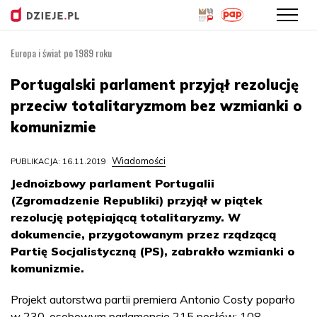
Europa i świat po 1989 roku
Przejdź
do
Portugalski parlament przyjął rezolucję
treści
przeciw totalitaryzmom bez wzmianki o
komunizmie
Wiadomości
PUBLIKACJA: 16.11.2019
Jednoizbowy parlament Portugalii
(Zgromadzenie Republiki) przyjął w piątek
rezolucję potępiającą totalitaryzmy. W
dokumencie, przygotowanym przez rządzącą
Partię Socjalistyczną (PS), zabrakło wzmianki o
komunizmie.
Projekt autorstwa partii premiera Antonio Costy poparło
w 230-osobowym parlamencie 215 posłów: 108