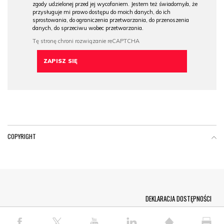
zgody udzielonej przed jej wycofaniem. Jestem też świadomy/a, że
przysługuje mi prawo dostępu do moich danych, do ich
sprostowania, do ograniczenia przetwarzania, do przenoszenia
danych, do sprzeciwu wobec przetwarzania.
COPYRIGHT
Menu Footer
DEKLARACJA DOSTĘPNOŚCI
© COPYRIGHT PAP 2026