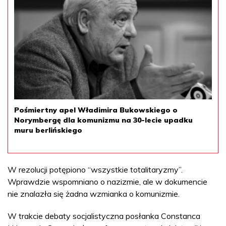
Pośmiertny apel Władimira Bukowskiego o
Norymbergę dla komunizmu na 30-lecie upadku
muru berlińskiego
W rezolucji potępiono “wszystkie totalitaryzmy”.
Wprawdzie wspomniano o nazizmie, ale w dokumencie
nie znalazła się żadna wzmianka o komunizmie.
W trakcie debaty socjalistyczna posłanka Constanca