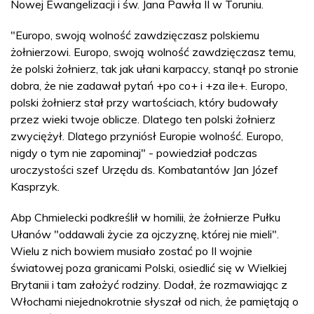
Nowej Ewangelizacji i św. Jana Pawła II w Toruniu.
"Europo, swoją wolność zawdzięczasz polskiemu
żołnierzowi. Europo, swoją wolność zawdzięczasz temu,
że polski żołnierz, tak jak ułani karpaccy, stanął po stronie
dobra, że nie zadawał pytań +po co+ i +za ile+. Europo,
polski żołnierz stał przy wartościach, który budowały
przez wieki twoje oblicze. Dlatego ten polski żołnierz
zwyciężył. Dlatego przyniósł Europie wolność. Europo,
nigdy o tym nie zapominaj" - powiedział podczas
uroczystości szef Urzędu ds. Kombatantów Jan Józef
Kasprzyk.
Abp Chmielecki podkreślił w homilii, że żołnierze Pułku
Ułanów "oddawali życie za ojczyznę, której nie mieli".
Wielu z nich bowiem musiało zostać po II wojnie
światowej poza granicami Polski, osiedlić się w Wielkiej
Brytanii i tam założyć rodziny. Dodał, że rozmawiając z
Włochami niejednokrotnie słyszał od nich, że pamiętają o