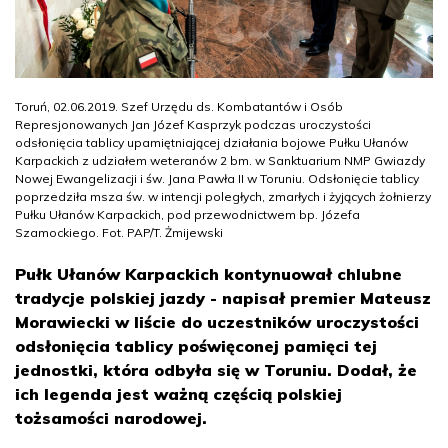
Toruń, 02.06.2019. Szef Urzędu ds. Kombatantów i Osób
Represjonowanych Jan Józef Kasprzyk podczas uroczystości
odsłonięcia tablicy upamiętniającej działania bojowe Pułku Ułanów
Karpackich z udziałem weteranów 2 bm. w Sanktuarium NMP Gwiazdy
Nowej Ewangelizacji i św. Jana Pawła II w Toruniu. Odsłonięcie tablicy
poprzedziła msza św. w intencji poległych, zmarłych i żyjących żołnierzy
Pułku Ułanów Karpackich, pod przewodnictwem bp. Józefa
Szamockiego. Fot. PAP/T. Żmijewski
Pułk Ułanów Karpackich kontynuował chlubne
tradycje polskiej jazdy - napisał premier Mateusz
Morawiecki w liście do uczestników uroczystości
odsłonięcia tablicy poświęconej pamięci tej
jednostki, która odbyła się w Toruniu. Dodał, że
ich legenda jest ważną częścią polskiej
tożsamości narodowej.