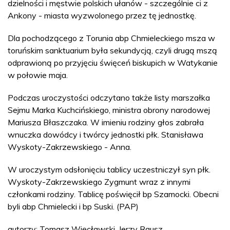
dzielności i męstwie polskich ułanów - szczególnie ci z
Ankony - miasta wyzwolonego przez tę jednostkę.
Dla pochodzącego z Torunia abp Chmieleckiego msza w
toruńskim sanktuarium była sekundycją, czyli drugą mszą
odprawioną po przyjęciu święceń biskupich w Watykanie
w połowie maja.
Podczas uroczystości odczytano także listy marszałka
Sejmu Marka Kuchcińskiego, ministra obrony narodowej
Mariusza Błaszczaka. W imieniu rodziny głos zabrała
wnuczka dowódcy i twórcy jednostki płk. Stanisława
Wyskoty-Zakrzewskiego - Anna.
W uroczystym odsłonięciu tablicy uczestniczył syn płk.
Wyskoty-Zakrzewskiego Zygmunt wraz z innymi
członkami rodziny. Tablicę poświęcił bp Szamocki. Obecni
byli abp Chmielecki i bp Suski. (PAP)
autorzy: Tomasz Więcławski, Jerzy Rausz