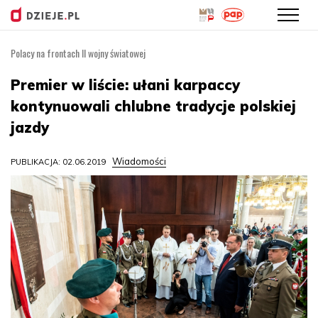
Polacy na frontach II wojny światowej
Przejdź
do
Premier w liście: ułani karpaccy
treści
kontynuowali chlubne tradycje polskiej
jazdy
Wiadomości
PUBLIKACJA: 02.06.2019