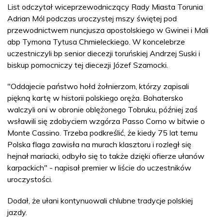
List odczytał wiceprzewodniczący Rady Miasta Torunia
Adrian Mól podczas uroczystej mszy świętej pod
przewodnictwem nuncjusza apostolskiego w Gwinei i Mali
abp Tymona Tytusa Chmieleckiego. W koncelebrze
uczestniczyli bp senior diecezji toruńskiej Andrzej Suski i
biskup pomocniczy tej diecezji Józef Szamocki.
"Oddajecie państwo hołd żołnierzom, którzy zapisali
piękną kartę w historii polskiego oręża. Bohatersko
walczyli oni w obronie oblężonego Tobruku, później zaś
wsławili się zdobyciem wzgórza Passo Corno w bitwie o
Monte Cassino. Trzeba podkreślić, że kiedy 75 lat temu
Polska flaga zawisła na murach klasztoru i rozległ się
hejnał mariacki, odbyło się to także dzięki ofierze ułanów
karpackich" - napisał premier w liście do uczestników
uroczystości.
Dodał, że ułani kontynuowali chlubne tradycje polskiej
jazdy.