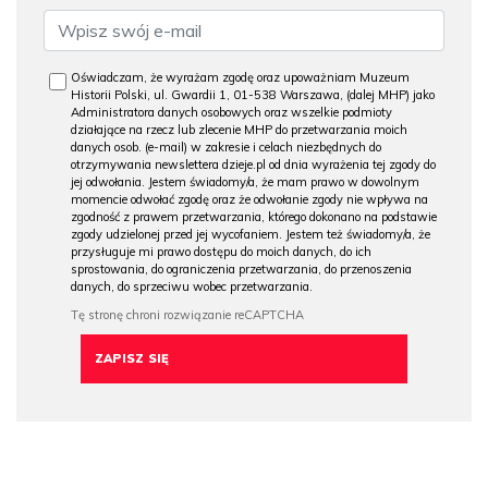
Oświadczam, że wyrażam zgodę oraz upoważniam Muzeum
Historii Polski, ul. Gwardii 1, 01-538 Warszawa, (dalej MHP) jako
Administratora danych osobowych oraz wszelkie podmioty
działające na rzecz lub zlecenie MHP do przetwarzania moich
danych osob. (e-mail) w zakresie i celach niezbędnych do
otrzymywania newslettera dzieje.pl od dnia wyrażenia tej zgody do
jej odwołania. Jestem świadomy/a, że mam prawo w dowolnym
momencie odwołać zgodę oraz że odwołanie zgody nie wpływa na
zgodność z prawem przetwarzania, którego dokonano na podstawie
zgody udzielonej przed jej wycofaniem. Jestem też świadomy/a, że
przysługuje mi prawo dostępu do moich danych, do ich
sprostowania, do ograniczenia przetwarzania, do przenoszenia
danych, do sprzeciwu wobec przetwarzania.