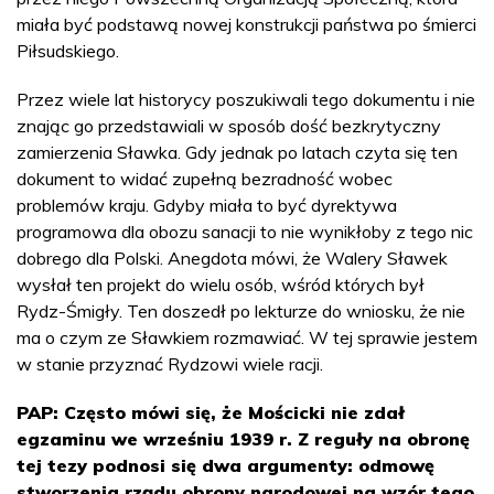
miała być podstawą nowej konstrukcji państwa po śmierci
Piłsudskiego.
Przez wiele lat historycy poszukiwali tego dokumentu i nie
znając go przedstawiali w sposób dość bezkrytyczny
zamierzenia Sławka. Gdy jednak po latach czyta się ten
dokument to widać zupełną bezradność wobec
problemów kraju. Gdyby miała to być dyrektywa
programowa dla obozu sanacji to nie wynikłoby z tego nic
dobrego dla Polski. Anegdota mówi, że Walery Sławek
wysłał ten projekt do wielu osób, wśród których był
Rydz-Śmigły. Ten doszedł po lekturze do wniosku, że nie
ma o czym ze Sławkiem rozmawiać. W tej sprawie jestem
w stanie przyznać Rydzowi wiele racji.
PAP: Często mówi się, że Mościcki nie zdał
egzaminu we wrześniu 1939 r. Z reguły na obronę
tej tezy podnosi się dwa argumenty: odmowę
stworzenia rządu obrony narodowej na wzór tego