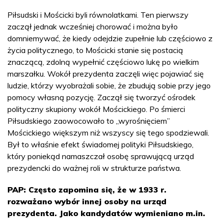
Piłsudski i Mościcki byli równolatkami. Ten pierwszy
zaczął jednak wcześniej chorować i można było
domniemywać, że kiedy odejdzie zupełnie lub częściowo z
życia politycznego, to Mościcki stanie się postacią
znaczącą, zdolną wypełnić częściowo lukę po wielkim
marszałku. Wokół prezydenta zaczęli więc pojawiać się
ludzie, którzy wyobrażali sobie, że zbudują sobie przy jego
pomocy własną pozycję. Zaczął się tworzyć ośrodek
polityczny skupiony wokół Mościckiego. Po śmierci
Piłsudskiego zaowocowało to „wyrośnięciem”
Mościckiego większym niż wszyscy się tego spodziewali.
Był to właśnie efekt świadomej polityki Piłsudskiego,
który poniekąd namaszczał osobę sprawującą urząd
prezydencki do ważnej roli w strukturze państwa.
PAP: Często zapomina się, że w 1933 r.
rozważano wybór innej osoby na urząd
prezydenta. Jako kandydatów wymieniano m.in.