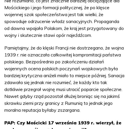
Nie rozumiano, co jest znacznie bardziej obciążające dla
Mościckiego i jego formacji politycznej, że po klęsce
wojennej szok społeczeństwa jest tak wielki, że
spowoduje odrzucenie władz sanacyjnych. Propaganda
od dawna wpajała Polakom, że kraj jest przygotowany do
wojny i skutecznie stawi opór najeźdźcom.
Pamiętajmy, że do klęski Francji nie dostrzegano, że wojna
1939 r. nie oznaczała całkowitej kompromitacji państwa
polskiego. Bezpośrednio po zakończeniu działań
wojennych ocena polskich poczynań wojskowych była
bardziej krytyczna aniżeli miało to miejsce później. Sanacja
zdawała się jednak nie rozumieć, że każdy kto tak
dotkliwie przegrał wojnę musi utracić poparcie społeczne.
Nawet gdyby rząd pozostał dłużej broniąc się na jakimś
skrawku ziemi przy granicy z Rumunią to jednak jego
moralna reputacja byłaby zszargana.
PAP: Czy Mościcki 17 września 1939 r. wierzył, że