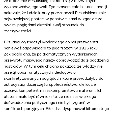
że otoczenie Piłsudskiego składa się z bezwolnych
wykonawców jego woli. Tymczasem cała historia sanacji
pokazuje, że ludzie którzy przeznaczali Piłsudskiemu rolę
najważniejszej postaci w państwie, sami w zgodzie ze
swoimi poglądami określali swój stosunek do
rzeczywistości.
Piłsudski wyznaczył Mościckiego do roli prezydenta,
ponieważ odpowiadało to jego filozofii w 1926 roku.
Zakładała ona, że po dramatycznych wydarzeniach
przewrotu majowego należy doprowadzić do złagodzenia
nastrojów. W tym celu chciano pokazać, że władzy nie
przejął obóz fanatycznych ideologów o
skonkretyzowanych poglądach, które prowadziłyby do
ostracyzacji dużej części społeczeństwa, ale ludzie
uczciwi, kompetentni, nieskompromitowani aferami. Ich
atutem miało być również i to, że nie mieli wielkiego
doświadczenia politycznego i nie byli „zgrani” w
konfliktach partyjnych. Piłsudski dysponował kilkoma tego