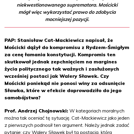
niekwestionowanego suprematora. Mościcki
mógł więc wykorzystać prawo do zdobycia
mocniejszej pozycji.
PAP: Stanisław Cat-Mackiewicz napisał, że
Mościcki dążył do kompromisu z Rydzem-Śmigłym
za cenę łamania konstytucji. Kompromis ten
skutkował jednak zepchnięciem na margines
życia politycznego tak ważnych i zasłużonych
wcześniej postaci jak Walery Sławek. Czy
Mościcki poniekąd nie ponosi winy za odsunięcie
Sławka, które w efekcie doprowadziło do jego
samobójstwa?
Prof. Andrzej Chojnowski:
W kategoriach moralnych
można tak oceniać tę sytuację. Cat-Mackiewicz jako jeden
z pierwszych podnosił ten argument. Należy jednak zadać
pytanie: czy Walery Sławek był tą postacią, która