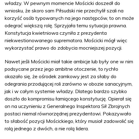
władzy. W pewnym momencie Mościcki doszedł do
wniosku, że skoro sam Piłsudski nie przechylił szali na
korzyść osób typowanych na jego następców, to on może
odegrać większą rolę. Sprzyjała temu sytuacja prawna.
Konstytucja kwietniowa czyniła z prezydenta
niekwestionowanego suprematora. Mościcki mógł więc
wykorzystać prawo do zdobycia mocniejszej pozycji.
Nawet jeśli Mościcki miał takie ambicje lub były one w nim
podsycane przez jego ambitne otoczenie, to rychło
okazało się, że ośrodek zamkowy jest za słaby do
odegrania przodującej roli zarówno w obozie sanacyjnym,
jak i w całym systemie władzy. Dlatego bardzo szybko
doszło do kompromisu łamiącego konstytucję. Opierał się
on na uczynieniu z Generalnego Inspektora Sił Zbrojnych
postaci niemal równorzędnej prezydentowi. Pokazywało
to słabość pozycji Mościckiego, który musiał zadowolić się
rolą jednego z dwóch, a nie rolą lidera.