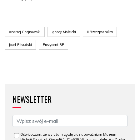
Andrzej Chojnowski
Ignacy Mościcki
II Rzeczpospolita
Józef Piłsudski
Prezydent RP
NEWSLETTER
Oświadczam, że wyrażam zgodę oraz upoważniam Muzeum
Historii Polski, ul. Gwardii 1, 01-538 Warszawa, (dalej MHP) jako