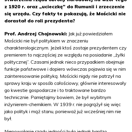
z 1920 r. oraz „ucieczkę” do Rumunii i zrzeczenie
się urzędu. Czy fakty te pokazują, że Mościcki nie
dorastał do roli prezydenta?
Prof. Andrzej Chojnowski:
Jak już powiedziałem
Mościcki nie był politykiem w znaczeniu
charakterologicznym. Jeżeli ktoś zostaje prezydentem czy
premierem to najczęściej ze względu na posiadanie „żyłki
politycznej”. Czasami jednak nieco przypadkiem obejmuje
funkcje państwowe i dopiero wówczas pojawia się w nim
zainteresowanie polityką. Mościcki nigdy nie patrzył na
sprawy kraju w sposób całościowy, głównie interesowały
go kwestie gospodarcze i to traktowane bardzo
technicznie. Pamiętajmy bowiem, że był wybitnym
inżynierem-chemikiem. W 1939 r. nie pogrążył się więc
jako polityk i mąż stanu, ponieważ już wcześniej nim nie
był.
Niepowołanie rządu jedności było jednak bardzo