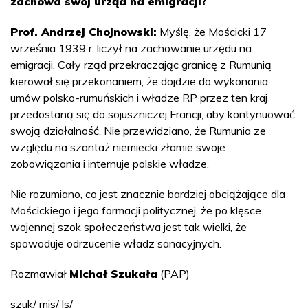
zachowa swój urząd na emigracji?
Prof. Andrzej Chojnowski:
Myślę, że Mościcki 17
września 1939 r. liczył na zachowanie urzędu na
emigracji. Cały rząd przekraczając granicę z Rumunią
kierował się przekonaniem, że dojdzie do wykonania
umów polsko-rumuńskich i władze RP przez ten kraj
przedostaną się do sojuszniczej Francji, aby kontynuować
swoją działalność. Nie przewidziano, że Rumunia ze
względu na szantaż niemiecki złamie swoje
zobowiązania i internuje polskie władze.
Nie rozumiano, co jest znacznie bardziej obciążające dla
Mościckiego i jego formacji politycznej, że po klęsce
wojennej szok społeczeństwa jest tak wielki, że
spowoduje odrzucenie władz sanacyjnych.
Rozmawiał
Michał Szukała
(PAP)
szuk/ mjs/ ls/