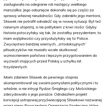
zasługiwała na odegranie roli następcy wielkiego
marszałka. Jego odsunięcie dokonało się po części za
sprawą własnej nieudolności. Gdy zabrakło jego mentora,
Sławek nie potrafił odnaleźć się w nowej sytuacji. Był też
naiwnym utopistą, a nie politykiem z krwi i kości. Gdyby
historia potoczyłaby się tak, że zostałby prezydentem, to
mam wątpliwości czy przysłużyłoby się to Polsce.
Zwycięstwo bardziej wiernych, „ortodoksyjnych”
piłsudczyków nie musiało wcale skutkować
wzmocnieniem państwa i lepszym przygotowaniem do
wyzwań stojących przed Polską u schyłku lat
trzydziestych.
Moim zdaniem Sławek do pewnego stopnia
skompromitował się swoimi pomysłami politycznymi i to
właśnie, a nie intrygi Rydza-Śmigłego czy Mościckiego
zdecydowało o jego porażce. Odnalazłem projekt
koncepcji ustrojowej przyświecającej Sławkowi nazwanej
przez niego Powszechną Organizacją Społeczną, która