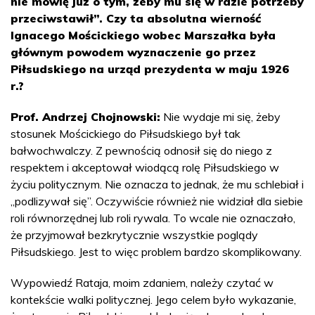
nie mówię już o tym, żeby mu się w razie potrzeby
przeciwstawił”. Czy ta absolutna wierność
Ignacego Mościckiego wobec Marszałka była
głównym powodem wyznaczenie go przez
Piłsudskiego na urząd prezydenta w maju 1926
r.?
Prof. Andrzej Chojnowski:
Nie wydaje mi się, żeby
stosunek Mościckiego do Piłsudskiego był tak
bałwochwalczy. Z pewnością odnosił się do niego z
respektem i akceptował wiodącą rolę Piłsudskiego w
życiu politycznym. Nie oznacza to jednak, że mu schlebiał i
„podlizywał się”. Oczywiście również nie widział dla siebie
roli równorzędnej lub roli rywala. To wcale nie oznaczało,
że przyjmował bezkrytycznie wszystkie poglądy
Piłsudskiego. Jest to więc problem bardzo skomplikowany.
Wypowiedź Rataja, moim zdaniem, należy czytać w
kontekście walki politycznej. Jego celem było wykazanie,