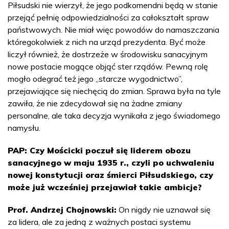
Piłsudski nie wierzył, że jego podkomendni będą w stanie
przejąć pełnię odpowiedzialności za całokształt spraw
państwowych. Nie miał więc powodów do namaszczania
któregokolwiek z nich na urząd prezydenta. Być może
liczył również, że dostrzeże w środowisku sanacyjnym
nowe postacie mogące objąć ster rządów. Pewną rolę
mogło odegrać też jego „starcze wygodnictwo”,
przejawiające się niechęcią do zmian. Sprawa była na tyle
zawiła, że nie zdecydował się na żadne zmiany
personalne, ale taka decyzja wynikała z jego świadomego
namysłu.
PAP: Czy Mościcki poczuł się liderem obozu
sanacyjnego w maju 1935 r., czyli po uchwaleniu
nowej konstytucji oraz śmierci Piłsudskiego, czy
może już wcześniej przejawiał takie ambicje?
Prof. Andrzej Chojnowski:
On nigdy nie uznawał się
za lidera, ale za jedną z ważnych postaci systemu