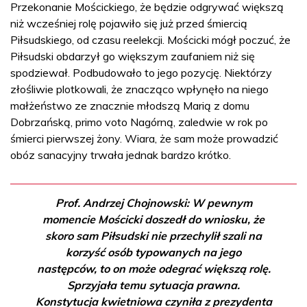
Przekonanie Mościckiego, że będzie odgrywać większą
niż wcześniej rolę pojawiło się już przed śmiercią
Piłsudskiego, od czasu reelekcji. Mościcki mógł poczuć, że
Piłsudski obdarzył go większym zaufaniem niż się
spodziewał. Podbudowało to jego pozycję. Niektórzy
złośliwie plotkowali, że znacząco wpłynęło na niego
małżeństwo ze znacznie młodszą Marią z domu
Dobrzańską, primo voto Nagórną, zaledwie w rok po
śmierci pierwszej żony. Wiara, że sam może prowadzić
obóz sanacyjny trwała jednak bardzo krótko.
Prof. Andrzej Chojnowski: W pewnym
momencie Mościcki doszedł do wniosku, że
skoro sam Piłsudski nie przechylił szali na
korzyść osób typowanych na jego
następców, to on może odegrać większą rolę.
Sprzyjała temu sytuacja prawna.
Konstytucja kwietniowa czyniła z prezydenta