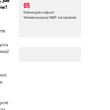
 jak
05
ców?
Kalwaryjski odpust
Wniebowzięcia NMP od niedzieli
rte
yciu
żność
 nim
za
ycie
cią