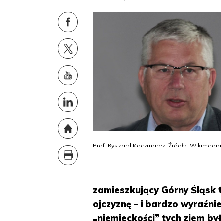
Prof. Ryszard Kaczmarek. Źródło: Wikimed
zamieszkujący Górny Śląsk t
ojczyznę – i bardzo wyraźni
„niemieckości” tych ziem b