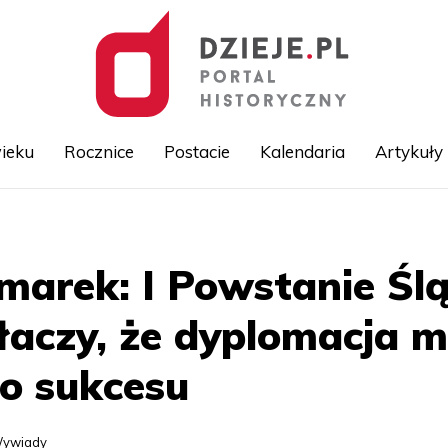
ieku
Rocznice
Postacie
Kalendaria
Artykuły
Przejdź
do
treści
zmarek: I Powstanie Śl
ałaczy, że dyplomacja m
o sukcesu
ywiady