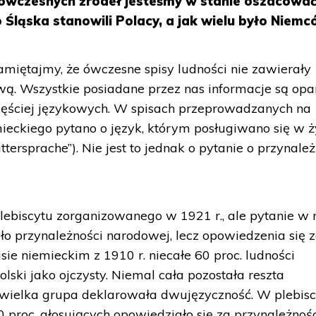
wczesnych źródeł jesteśmy w stanie oszacować,
 Śląska stanowili Polacy, a jak wielu było Niem
amiętajmy, że ówczesne spisy ludności nie zawierały
ą. Wszystkie posiadane przez nas informacje są opa
częściej językowych. W spisach przeprowadzanych na
ieckiego pytano o język, którym posługiwano się w ż
ersprache”). Nie jest to jednak o pytanie o przynale
ebiscytu zorganizowanego w 1921 r., ale pytanie w
o przynależności narodowej, lecz opowiedzenia się 
ie niemieckim z 1910 r. niecałe 60 proc. ludności
lski jako ojczysty. Niemal cała pozostała reszta
ewielka grupa deklarowała dwujęzyczność. W plebisc
0 proc. głosujących opowiedziało się za przynależnoś