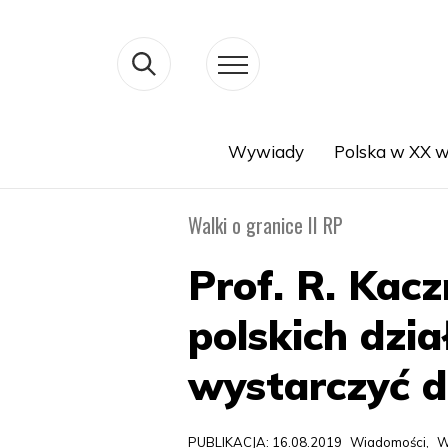
Wywiady
Polska w XX w
Search
Walki o granice II RP
Prof. R. Kac
polskich dzi
wystarczyć d
PUBLIKACJA: 16.08.2019
Wiadomości
,
W