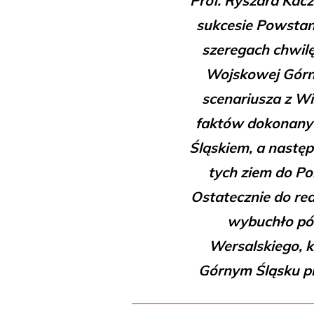
Prof. Ryszard Kacz
sukcesie Powstan
szeregach chwilę
Wojskowej Górn
scenariusza z Wi
faktów dokonanyc
Śląskiem, a następ
tych ziem do Po
Ostatecznie do rea
wybuchło pół
Wersalskiego, k
Górnym Śląsku pl