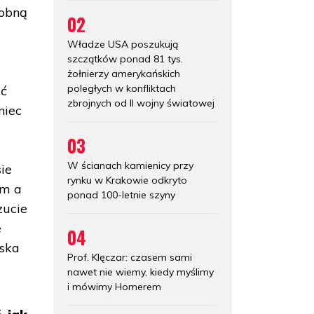
sobną
02
Władze USA poszukują
szczątków ponad 81 tys.
żołnierzy amerykańskich
poległych w konfliktach
ać
zbrojnych od II wojny światowej
niec
03
W ścianach kamienicy przy
ie
rynku w Krakowie odkryto
im a
ponad 100-letnie szyny
zucie
e
04
ąska
Prof. Klęczar: czasem sami
nawet nie wiemy, kiedy myślimy
i mówimy Homerem