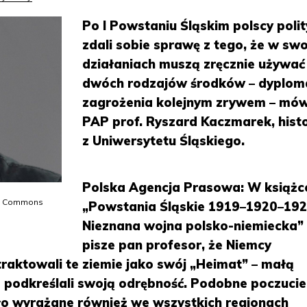
Po I Powstaniu Śląskim polscy poli
zdali sobie sprawę z tego, że w sw
działaniach muszą zręcznie używać
dwóch rodzajów środków – dyplomac
zagrożenia kolejnym zrywem – mów
PAP prof. Ryszard Kaczmarek, hist
z Uniwersytetu Śląskiego.
Polska Agencja Prasowa: W książc
ia Commons
„Powstania Śląskie 1919–1920–192
Nieznana wojna polsko-niemiecka”
pisze pan profesor, że Niemcy
raktowali te ziemie jako swój „Heimat” – małą
e podkreślali swoją odrębność. Podobne poczucie
yło wyrażane również we wszystkich regionach