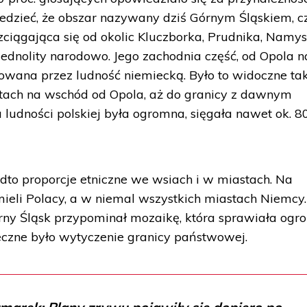
dzieć, że obszar nazywany dziś Górnym Śląskiem, cz
ciągająca się od okolic Kluczborka, Prudnika, Namy
jednolity narodowo. Jego zachodnia część, od Opola n
owana przez ludność niemiecką. Było to widoczne ta
tach na wschód od Opola, aż do granicy z dawnym
udności polskiej była ogromna, sięgała nawet ok. 8
dto proporcje etniczne we wsiach i w miastach. Na
ieli Polacy, a w niemal wszystkich miastach Niemcy.
rny Śląsk przypominał mozaikę, która sprawiała ogr
eczne było wytyczenie granicy państwowej.