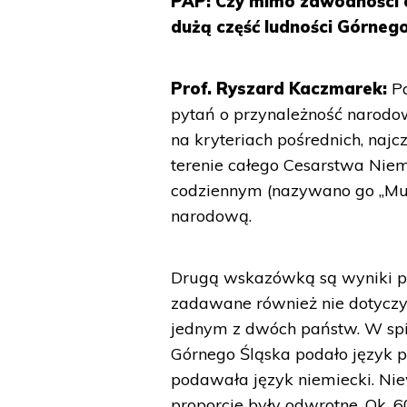
PAP: Czy mimo zawodności ó
dużą część ludności Górnego
Prof. Ryszard Kaczmarek:
P
pytań o przynależność narodow
na kryteriach pośrednich, naj
terenie całego Cesarstwa Niem
codziennym (nazywano go „Mutt
narodową.
Drugą wskazówką są wyniki pl
zadawane również nie dotyczył
jednym z dwóch państw. W spis
Górnego Śląska podało język po
podawała język niemiecki. Ni
proporcje były odwrotne. Ok. 6