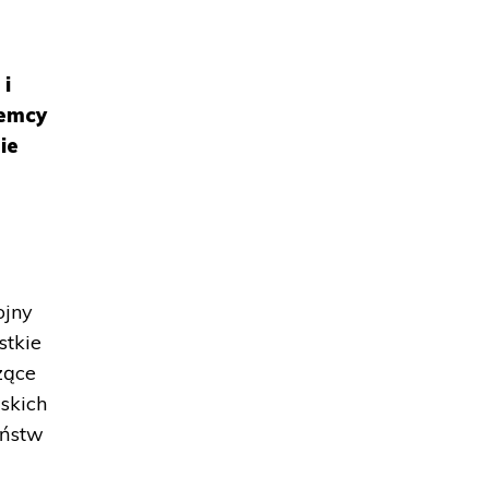
 i
iemcy
ie
ojny
stkie
zące
lskich
aństw