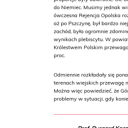
do Niemiec. Musimy jednak wie
ówczesna Rejencja Opolska roz
aż po Pszczynę, był bardzo nie
zachód, była ogromnie zdomin
wynikach plebiscytu. W powia
Królestwem Polskim przewaga l
proc.
Odmiennie rozkładały się pona
terenach wiejskich przewagę m
Można więc powiedzieć, że Gó
problemy w sytuacji, gdy koni