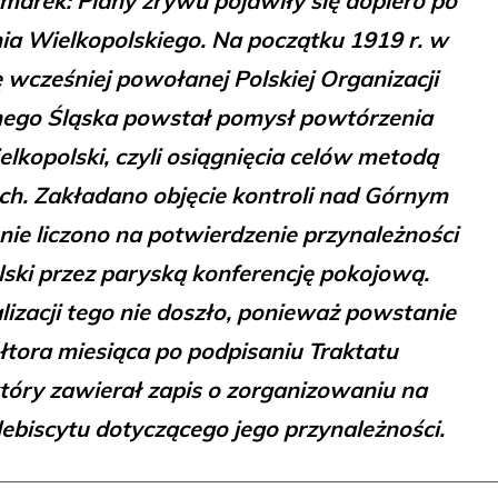
marek: Plany zrywu pojawiły się dopiero po
ia Wielkopolskiego. Na początku 1919 r. w
 wcześniej powołanej Polskiej Organizacji
ego Śląska powstał pomysł powtórzenia
elkopolski, czyli osiągnięcia celów metodą
h. Zakładano objęcie kontroli nad Górnym
nie liczono na potwierdzenie przynależności
lski przez paryską konferencję pokojową.
lizacji tego nie doszło, ponieważ powstanie
tora miesiąca po podpisaniu Traktatu
tóry zawierał zapis o zorganizowaniu na
ebiscytu dotyczącego jego przynależności.