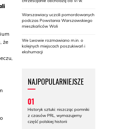
chrześcijanie obchodzą od VI w.
li
Warszawiacy uczcili pomordowanych
podczas Powstania Warszawskiego
mieszkańców Woli
rium
We Lwowie rozmawiano m.in. o
, że
kolejnych miejscach poszukiwań i
ekshumacji
eczu,
NAJPOPULARNIEJSZE
em
01
Historyk sztuki: niszcząc pomniki
z czasów PRL, wymazujemy
ło
część polskiej historii