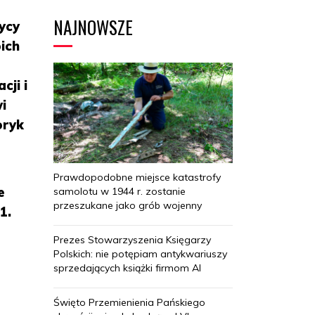
NAJNOWSZE
tycy
oich
ji i
i
oryk
Prawdopodobne miejsce katastrofy
e
samolotu w 1944 r. zostanie
przeszukane jako grób wojenny
1.
Prezes Stowarzyszenia Księgarzy
Polskich: nie potępiam antykwariuszy
sprzedających książki firmom AI
Święto Przemienienia Pańskiego