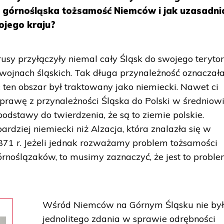
ę górnośląska tożsamość Niemców i jak uzasadnia
ojego kraju?
usy przyłączyły niemal cały Śląsk do swojego teryto
. wojnach śląskich. Tak długa przynależność oznaczała
 ten obszar był traktowany jako niemiecki. Nawet ci
sprawę z przynależności Śląska do Polski w średniowi
podstawy do twierdzenia, że są to ziemie polskie.
rdziej niemiecki niż Alzacja, która znalazła się w
871 r. Jeżeli jednak rozważamy problem tożsamości
noślązaków, to musimy zaznaczyć, że jest to probl
Wśród Niemców na Górnym Śląsku nie by
jednolitego zdania w sprawie odrębności