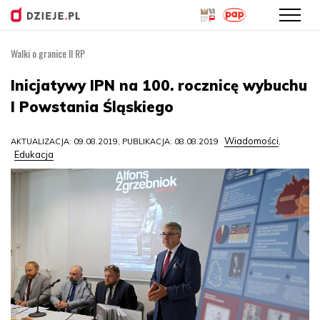
Walki o granice II RP
Przejdź
do
Inicjatywy IPN na 100. rocznicę wybuchu
treści
I Powstania Śląskiego
Wiadomości
AKTUALIZACJA: 09.08.2019, PUBLIKACJA: 08.08.2019
,
Edukacja