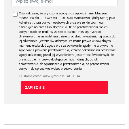
Oświadczam, że wyrażam zgodę oraz upoważniam Muzeum
Historii Polski, ul. Gwardii 1, 01-538 Warszawa, (dalej MHP) jako
Administratora danych osobowych oraz wszelkie podmioty
działające na rzecz lub zlecenie MHP do przetwarzania moich
danych osob. (e-mail) w zakresie i celach niezbędnych do
otrzymywania newslettera dzieje.pl od dnia wyrażenia tej zgody do
jej odwołania. Jestem świadomy/a, że mam prawo w dowolnym
momencie odwołać zgodę oraz że odwołanie zgody nie wpływa na
zgodność z prawem przetwarzania, którego dokonano na podstawie
zgody udzielonej przed jej wycofaniem. Jestem też świadomy/a, że
przysługuje mi prawo dostępu do moich danych, do ich
sprostowania, do ograniczenia przetwarzania, do przenoszenia
danych, do sprzeciwu wobec przetwarzania.