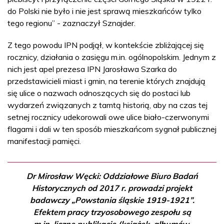
do Polski nie było i nie jest sprawą mieszkańców tylko
tego regionu” - zaznaczył Sznajder.
Z tego powodu IPN podjął, w kontekście zbliżającej się
rocznicy, działania o zasięgu m.in. ogólnopolskim. Jednym z
nich jest apel prezesa IPN Jarosława Szarka do
przedstawicieli miast i gmin, na terenie których znajdują
się ulice o nazwach odnoszących się do postaci lub
wydarzeń związanych z tamtą historią, aby na czas tej
setnej rocznicy udekorowali owe ulice biało-czerwonymi
flagami i dali w ten sposób mieszkańcom sygnał publicznej
manifestacji pamięci.
Dr Mirosław Węcki: Oddziałowe Biuro Badań
Historycznych od 2017 r. prowadzi projekt
badawczy „Powstania śląskie 1919-1921”.
Efektem pracy trzyosobowego zespołu są
m.in. liczne publikacje (książek, albumów,