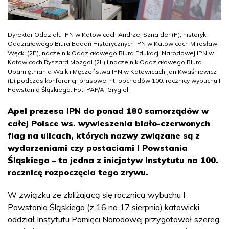
Dyrektor Oddziału IPN w Katowicach Andrzej Sznajder (P), historyk
Oddziałowego Biura Badań Historycznych IPN w Katowicach Mirosław
Węcki (2P), naczelnik Oddziałowego Biura Edukacji Narodowej IPN w
Katowicach Ryszard Mozgol (2L) i naczelnik Oddziałowego Biura
Upamiętniania Walk i Męczeństwa IPN w Katowicach Jan Kwaśniewicz
(L) podczas konferencji prasowej nt. obchodów 100. rocznicy wybuchu I
Powstania Śląskiego. Fot. PAP/A. Grygiel
Apel prezesa IPN do ponad 180 samorządów w
całej Polsce ws. wywieszenia biało-czerwonych
flag na ulicach, których nazwy związane są z
wydarzeniami czy postaciami I Powstania
Śląskiego – to jedna z inicjatyw Instytutu na 100.
rocznicę rozpoczęcia tego zrywu.
W związku ze zbliżającą się rocznicą wybuchu I
Powstania Śląskiego (z 16 na 17 sierpnia) katowicki
oddział Instytutu Pamięci Narodowej przygotował szereg