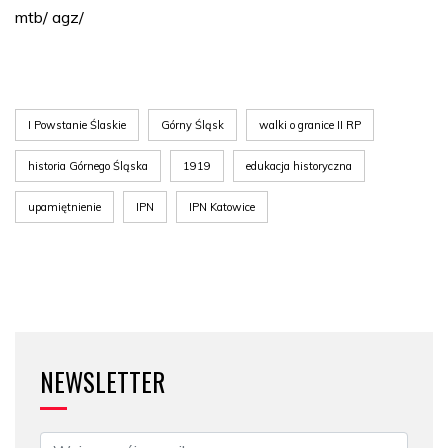
mtb/ agz/
I Powstanie Ślaskie
Górny Śląsk
walki o granice II RP
historia Górnego Śląska
1919
edukacja historyczna
upamiętnienie
IPN
IPN Katowice
NEWSLETTER