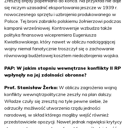
Zresztą błędy popełniano do końca. Na przykład nie daje
się niczym uzasadnić eksportowania jeszcze w 1939 r.
nowoczesnego sprzętu i uzbrojenia produkowanego w
Polsce. Tej broni zabrakło polskiemu żołnierzowi podczas
kampanii wrześniowej. Kontrowersje wzbudza także
polityka finansowa wicepremiera Eugeniusza
Kwiatkowskiego, który nawet w obliczu nadciągającej
wojny niemal fanatycznie troszczył się o zachowanie
równowagi budżetowej kosztem niedozbrojenia wojska.
PAP: W jakim stopniu wewnętrzne konflikty II RP
wpłynęły na jej zdolności obronne?
Prof. Stanisław Żerko:
W obliczu zagrożenia wojną
konflikty wewnątrzpolityczne zeszły na plan dalszy.
Władze czuły się zresztą na tyle pewne siebie, że
odrzuciły możliwość utworzenia rządu jedności
narodowej, w skład którego mogliby wejść również
przedstawiciele opozycji. Nawet jednak najwięksi krytycy