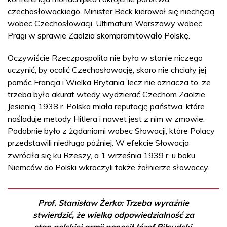
czechosłowackiego. Minister Beck kierował się niechęcią
wobec Czechosłowacji. Ultimatum Warszawy wobec
Pragi w sprawie Zaolzia skompromitowało Polskę.
Oczywiście Rzeczpospolita nie była w stanie niczego
uczynić, by ocalić Czechosłowację, skoro nie chciały jej
pomóc Francja i Wielka Brytania, lecz nie oznacza to, ze
trzeba było akurat wtedy wydzierać Czechom Zaolzie.
Jesienią 1938 r. Polska miała reputację państwa, które
naśladuje metody Hitlera i nawet jest z nim w zmowie.
Podobnie było z żądaniami wobec Słowacji, które Polacy
przedstawili niedługo później. W efekcie Słowacja
zwróciła się ku Rzeszy, a 1 września 1939 r. u boku
Niemców do Polski wkroczyli także żołnierze słowaccy.
Prof. Stanisław Żerko: Trzeba wyraźnie
stwierdzić, że wielką odpowiedzialność za
stan polskiej armii ponosił Józef Piłsudski,