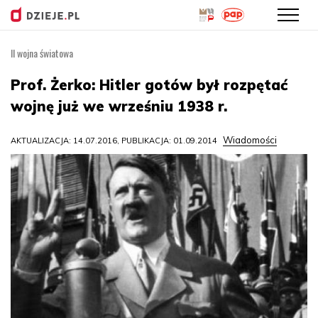
II wojna światowa
Przejdź
do
Prof. Żerko: Hitler gotów był rozpętać
treści
wojnę już we wrześniu 1938 r.
Wiadomości
AKTUALIZACJA: 14.07.2016, PUBLIKACJA: 01.09.2014