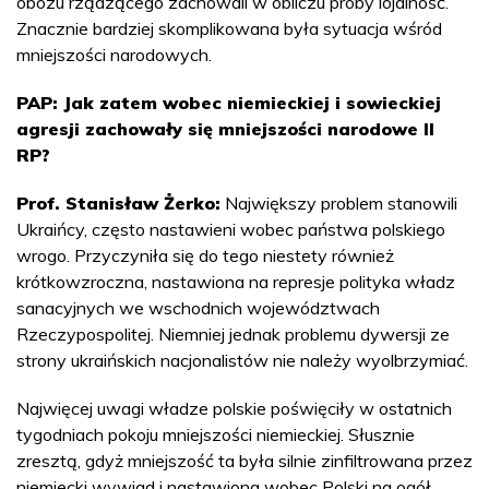
obozu rządzącego zachowali w obliczu próby lojalność.
Znacznie bardziej skomplikowana była sytuacja wśród
mniejszości narodowych.
PAP: Jak zatem wobec niemieckiej i sowieckiej
agresji zachowały się mniejszości narodowe II
RP?
Prof. Stanisław Żerko:
Największy problem stanowili
Ukraińcy, często nastawieni wobec państwa polskiego
wrogo. Przyczyniła się do tego niestety również
krótkowzroczna, nastawiona na represje polityka władz
sanacyjnych we wschodnich województwach
Rzeczypospolitej. Niemniej jednak problemu dywersji ze
strony ukraińskich nacjonalistów nie należy wyolbrzymiać.
Najwięcej uwagi władze polskie poświęciły w ostatnich
tygodniach pokoju mniejszości niemieckiej. Słusznie
zresztą, gdyż mniejszość ta była silnie zinfiltrowana przez
niemiecki wywiad i nastawiona wobec Polski na ogół