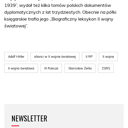
1939”, wydał też kilka tomów polskich dokumentów
dyplomatycznych z lat trzydziestych. Obecnie na półki
księgarskie trafia jego „Biograficzny leksykon II wojny
światowej”.
Adolf Hitler
alianci w II wojnie światowej
II RP
II wojna
II wojna światowa
III Rzesza
Stanisław Żerko
ZSRS
NEWSLETTER