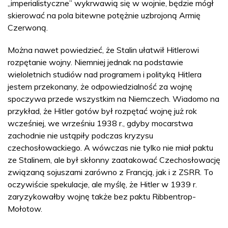
„imperialistyczne” wykrwawią się w wojnie, będzie mógł
skierować na pola bitewne potężnie uzbrojoną Armię
Czerwoną.
Można nawet powiedzieć, że Stalin ułatwił Hitlerowi
rozpętanie wojny. Niemniej jednak na podstawie
wieloletnich studiów nad programem i polityką Hitlera
jestem przekonany, że odpowiedzialność za wojnę
spoczywa przede wszystkim na Niemczech. Wiadomo na
przykład, że Hitler gotów był rozpętać wojnę już rok
wcześniej, we wrześniu 1938 r., gdyby mocarstwa
zachodnie nie ustąpiły podczas kryzysu
czechosłowackiego. A wówczas nie tylko nie miał paktu
ze Stalinem, ale był skłonny zaatakować Czechosłowację
związaną sojuszami zarówno z Francją, jak i z ZSRR. To
oczywiście spekulacje, ale myślę, że Hitler w 1939 r.
zaryzykowałby wojnę także bez paktu Ribbentrop-
Mołotow.