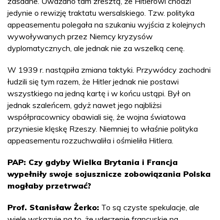
zasadne. Uważano tam zresztą, że Hitlerowi chodzi
jedynie o rewizję traktatu wersalskiego. Tzw. polityka
appeasementu polegała na szukaniu wyjścia z kolejnych
wywoływanych przez Niemcy kryzysów
dyplomatycznych, ale jednak nie za wszelką cenę.
W 1939 r. nastąpiła zmiana taktyki. Przywódcy zachodni
łudzili się tym razem, że Hitler jednak nie postawi
wszystkiego na jedną kartę i w końcu ustąpi. Był on
jednak szaleńcem, gdyż nawet jego najbliżsi
współpracownicy obawiali się, że wojna światowa
przyniesie klęskę Rzeszy. Niemniej to właśnie polityka
appeasementu rozzuchwaliła i ośmieliła Hitlera.
PAP: Czy gdyby Wielka Brytania i Francja
wypełniły swoje sojusznicze zobowiązania Polska
mogłaby przetrwać?
Prof. Stanisław Żerko:
To są czyste spekulacje, ale
wiele wskazuje na to, że uderzenie francuskie na