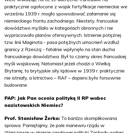
praktycznie ogołocone z wojsk fortyfikacje niemieckie we
wrześniu 1939 r. mogło spowodować załamanie się
niemieckiego frontu zachodniego. Niestety, francuskie
dowództwo myślało w kategoriach obronnych i nie
wypracowało planów ofensywnych. Istnienie potężnej
tzw. linii Maginota - pasa potężnych umocnień wzdłuż
granicy z Rzeszą - fatalnie wpłynęło na stan ducha
francuskiego dowództwa. Był to czarny okres francuskiej
myśli wojskowej. Natomiast jeżeli chodzi o Wielką
Brytanię, to brytyjskie siły lądowe w 1939 r. praktycznie
nie istniały, a lotnictwo – RAF – dopiero było forsownie
budowane.
PAP: Jak Pan ocenia politykę II RP wobec
nazistowskich Niemiec?
Prof. Stanisław Żerko:
To bardzo skomplikowana
sprawa. Pamiętajmy, że pole manewru rządu w
Warszawie w okresie ugodowej polityki Zachodu wobec