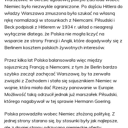
Niemiec było niezwykle ograniczone. Po dojściu Hitlera do
władzy Warszawa zmuszona była szukać na własną
rękę normalizacji w stosunkach z Niemcami. Piłsudski i
Beck podpisali z Hitlerem w 1934 r. układ o nieagresji
wyłącznie dlatego, że Polska nie mogła liczyć na
wsparcie ze strony Francji i Anglii, które dogadywały się z
Berlinem kosztem polskich żywotnych interesów.
Przez kilka lat Polska balansowała więc między
sojuszniczą Francją a Niemcami, z tym że Berlin bardzo
szybko zaczął zachęcać Warszawę, by ta zerwała
związki z Zachodem i stała się sojusznikiem Niemiec w
wojnie, która miała dać Rzeszy panowanie w Europie.
Możliwość taką odrzucił jednak już marszałek Piłsudski,
którego nagabywał w tej sprawie Hermann Goering.
Polska prowadziła wobec Niemiec złożoną politykę. Z
jednej strony starano się, by stosunki były jak najlepsze,
ale z drugiej strony odrzucano niemieckie oferty