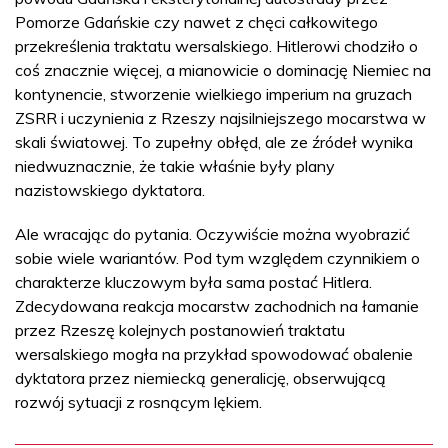
Pomorze Gdańskie czy nawet z chęci całkowitego
przekreślenia traktatu wersalskiego. Hitlerowi chodziło o
coś znacznie więcej, a mianowicie o dominację Niemiec na
kontynencie, stworzenie wielkiego imperium na gruzach
ZSRR i uczynienia z Rzeszy najsilniejszego mocarstwa w
skali światowej. To zupełny obłęd, ale ze źródeł wynika
niedwuznacznie, że takie właśnie były plany
nazistowskiego dyktatora.
Ale wracając do pytania. Oczywiście można wyobrazić
sobie wiele wariantów. Pod tym względem czynnikiem o
charakterze kluczowym była sama postać Hitlera.
Zdecydowana reakcja mocarstw zachodnich na łamanie
przez Rzeszę kolejnych postanowień traktatu
wersalskiego mogła na przykład spowodować obalenie
dyktatora przez niemiecką generalicję, obserwującą
rozwój sytuacji z rosnącym lękiem.