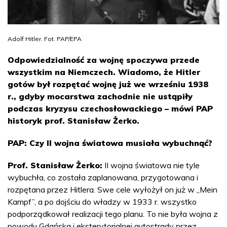
Adolf Hitler. Fot. PAP/EPA
Odpowiedzialność za wojnę spoczywa przede
wszystkim na Niemczech. Wiadomo, że Hitler
gotów był rozpętać wojnę już we wrześniu 1938
r., gdyby mocarstwa zachodnie nie ustąpiły
podczas kryzysu czechosłowackiego – mówi PAP
historyk prof. Stanisław Żerko.
PAP: Czy II wojna światowa musiała wybuchnąć?
Prof. Stanisław Żerko:
II wojna światowa nie tyle
wybuchła, co została zaplanowana, przygotowana i
rozpętana przez Hitlera. Swe cele wyłożył on już w „Mein
Kampf”, a po dojściu do władzy w 1933 r. wszystko
podporządkował realizacji tego planu. To nie była wojna z
powodu Gdańska i eksterytorialnej autostrady przez