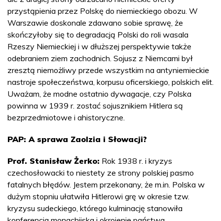
przystąpienia przez Polskę do niemieckiego obozu. W
Warszawie doskonale zdawano sobie sprawę, że
skończyłoby się to degradacją Polski do roli wasala
Rzeszy Niemieckiej i w dłuższej perspektywie także
odebraniem ziem zachodnich. Sojusz z Niemcami był
zresztą niemożliwy przede wszystkim na antyniemieckie
nastroje społeczeństwa, korpusu oficerskiego, polskich elit.
Uważam, że modne ostatnio dywagacje, czy Polska
powinna w 1939 r. zostać sojusznikiem Hitlera są
bezprzedmiotowe i ahistoryczne.
PAP: A sprawa Zaolzia i Słowacji?
Prof. Stanisław Żerko:
Rok 1938 r. i kryzys
czechosłowacki to niestety ze strony polskiej pasmo
fatalnych błędów. Jestem przekonany, że m.in. Polska w
dużym stopniu ułatwiła Hitlerowi grę w okresie tzw.
kryzysu sudeckiego, którego kulminację stanowiła
konferencja monachijska i okrojenie państwa