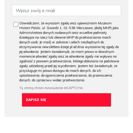
Oświadczam, że wyrażam zgodę oraz upoważniam Muzeum
Historii Polski, ul. Gwardii 1, 01-538 Warszawa, (dalej MHP) jako
Administratora danych osobowych oraz wszelkie podmioty
działające na rzecz lub zlecenie MHP do przetwarzania moich
danych osob. (e-mail) w zakresie i celach niezbędnych do
otrzymywania newslettera dzieje.pl od dnia wyrażenia tej zgody do
jej odwołania. Jestem świadomy/a, że mam prawo w dowolnym
momencie odwołać zgodę oraz że odwołanie zgody nie wpływa na
zgodność z prawem przetwarzania, którego dokonano na podstawie
zgody udzielonej przed jej wycofaniem. Jestem też świadomy/a, że
przysługuje mi prawo dostępu do moich danych, do ich
sprostowania, do ograniczenia przetwarzania, do przenoszenia
danych, do sprzeciwu wobec przetwarzania.