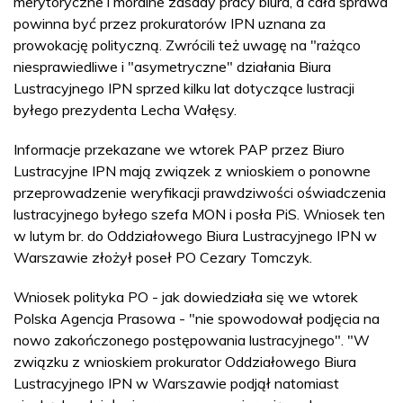
merytoryczne i moralne zasady pracy biura, a cała sprawa
powinna być przez prokuratorów IPN uznana za
prowokację polityczną. Zwrócili też uwagę na "rażąco
niesprawiedliwe i "asymetryczne" działania Biura
Lustracyjnego IPN sprzed kilku lat dotyczące lustracji
byłego prezydenta Lecha Wałęsy.
Informacje przekazane we wtorek PAP przez Biuro
Lustracyjne IPN mają związek z wnioskiem o ponowne
przeprowadzenie weryfikacji prawdziwości oświadczenia
lustracyjnego byłego szefa MON i posła PiS. Wniosek ten
w lutym br. do Oddziałowego Biura Lustracyjnego IPN w
Warszawie złożył poseł PO Cezary Tomczyk.
Wniosek polityka PO - jak dowiedziała się we wtorek
Polska Agencja Prasowa - "nie spowodował podjęcia na
nowo zakończonego postępowania lustracyjnego". "W
związku z wnioskiem prokurator Oddziałowego Biura
Lustracyjnego IPN w Warszawie podjął natomiast