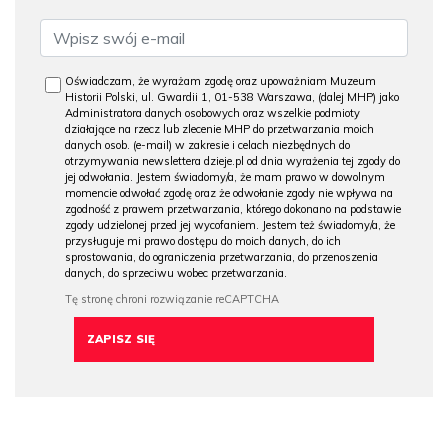
Oświadczam, że wyrażam zgodę oraz upoważniam Muzeum
Historii Polski, ul. Gwardii 1, 01-538 Warszawa, (dalej MHP) jako
Administratora danych osobowych oraz wszelkie podmioty
działające na rzecz lub zlecenie MHP do przetwarzania moich
danych osob. (e-mail) w zakresie i celach niezbędnych do
otrzymywania newslettera dzieje.pl od dnia wyrażenia tej zgody do
jej odwołania. Jestem świadomy/a, że mam prawo w dowolnym
momencie odwołać zgodę oraz że odwołanie zgody nie wpływa na
zgodność z prawem przetwarzania, którego dokonano na podstawie
zgody udzielonej przed jej wycofaniem. Jestem też świadomy/a, że
przysługuje mi prawo dostępu do moich danych, do ich
sprostowania, do ograniczenia przetwarzania, do przenoszenia
danych, do sprzeciwu wobec przetwarzania.