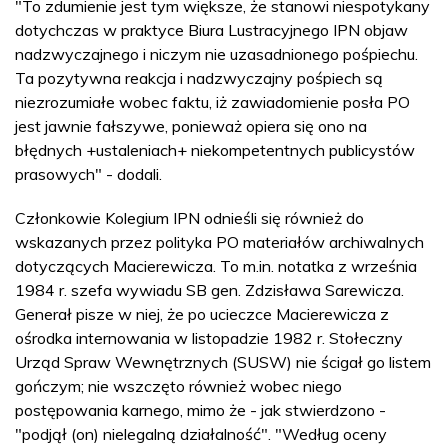
"To zdumienie jest tym większe, że stanowi niespotykany
dotychczas w praktyce Biura Lustracyjnego IPN objaw
nadzwyczajnego i niczym nie uzasadnionego pośpiechu.
Ta pozytywna reakcja i nadzwyczajny pośpiech są
niezrozumiałe wobec faktu, iż zawiadomienie posła PO
jest jawnie fałszywe, ponieważ opiera się ono na
błędnych +ustaleniach+ niekompetentnych publicystów
prasowych" - dodali.
Członkowie Kolegium IPN odnieśli się również do
wskazanych przez polityka PO materiałów archiwalnych
dotyczących Macierewicza. To m.in. notatka z września
1984 r. szefa wywiadu SB gen. Zdzisława Sarewicza.
Generał pisze w niej, że po ucieczce Macierewicza z
ośrodka internowania w listopadzie 1982 r. Stołeczny
Urząd Spraw Wewnętrznych (SUSW) nie ścigał go listem
gończym; nie wszczęto również wobec niego
postępowania karnego, mimo że - jak stwierdzono -
"podjął (on) nielegalną działalność". "Według oceny