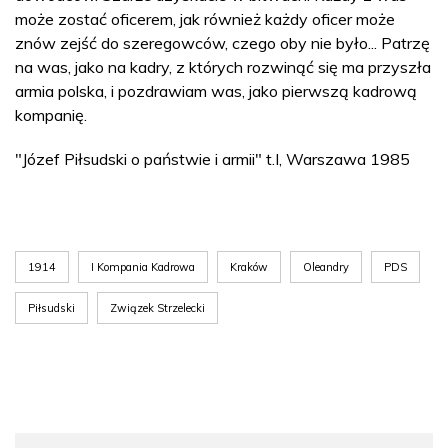
może zostać oficerem, jak również każdy oficer może
znów zejść do szeregowców, czego oby nie było... Patrzę
na was, jako na kadry, z których rozwinąć się ma przyszła
armia polska, i pozdrawiam was, jako pierwszą kadrową
kompanię.
"Józef Piłsudski o państwie i armii" t.I, Warszawa 1985
1914
I Kompania Kadrowa
Kraków
Oleandry
PDS
Piłsudski
Związek Strzelecki