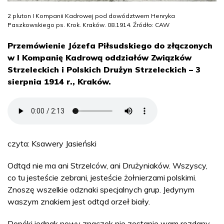
2 pluton I Kompanii Kadrowej pod dowództwem Henryka
Paszkowskiego ps. Krok. Kraków. 08.1914. Źródło: CAW
Przemówienie Józefa Piłsudskiego do złączonych
w I Kompanię Kadrową oddziałów Związków
Strzeleckich i Polskich Drużyn Strzeleckich – 3
sierpnia 1914 r., Kraków.
czyta: Ksawery Jasieński
Odtąd nie ma ani Strzelców, ani Drużyniaków. Wszyscy,
co tu jesteście zebrani, jesteście żołnierzami polskimi.
Znoszę wszelkie odznaki specjalnych grup. Jedynym
waszym znakiem jest odtąd orzeł biały.
Dopóki jednak nowy znaczek nie zostanie wam rozdany,