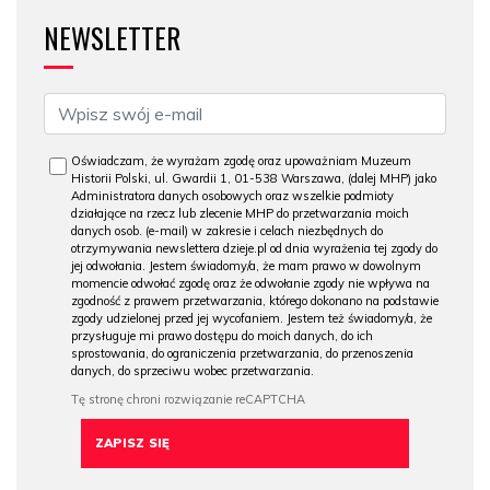
NEWSLETTER
Oświadczam, że wyrażam zgodę oraz upoważniam Muzeum
Historii Polski, ul. Gwardii 1, 01-538 Warszawa, (dalej MHP) jako
Administratora danych osobowych oraz wszelkie podmioty
działające na rzecz lub zlecenie MHP do przetwarzania moich
danych osob. (e-mail) w zakresie i celach niezbędnych do
otrzymywania newslettera dzieje.pl od dnia wyrażenia tej zgody do
jej odwołania. Jestem świadomy/a, że mam prawo w dowolnym
momencie odwołać zgodę oraz że odwołanie zgody nie wpływa na
zgodność z prawem przetwarzania, którego dokonano na podstawie
zgody udzielonej przed jej wycofaniem. Jestem też świadomy/a, że
przysługuje mi prawo dostępu do moich danych, do ich
sprostowania, do ograniczenia przetwarzania, do przenoszenia
danych, do sprzeciwu wobec przetwarzania.