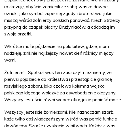
rozkazuję, abyście zamienili ze sobą wasze dawne
oznaki, jako symbol zupełnej zgody i braterstwa, jakie
muszą wśród żołnierzy polskich panować. Niech Strzelcy
przypną do czapek blachy Drużyniaków, a oddadzą im
swoje orzełki.
Wkrótce może pójdziecie na pola bitew, gdzie, mam
nadzieję, zniknie najlżejszy nawet cień różnicy między
wami.
Żołnierze!... Spotkał was ten zaszczyt niezmierny, że
pierwsi pójdziecie do Królestwa i przestąpicie granicę
rosyjskiego zaboru, jako czołowa kolumna wojska
polskiego idącego walczyć za oswobodzenie ojczyzny.
Wszyscy jesteście równi wobec ofiar, jakie ponieść macie.
Wszyscy jesteście żołnierzami. Nie naznaczam szarż,
każę tylko doświadczeńszym wśród was pełnić funkcje
dowódców. Szarże uzyskacie w bitwach. Każdy z was