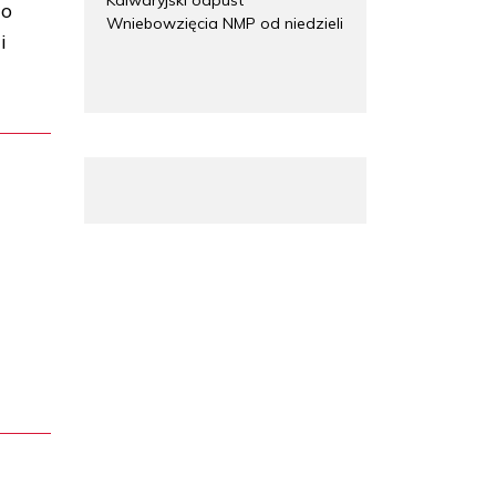
go
Wniebowzięcia NMP od niedzieli
i