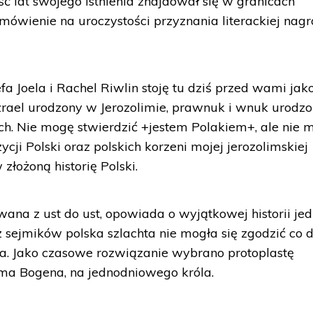
ć lat swojego istnienia znajdował się w granicach
mówienie na uroczystości przyznania literackiej nag
fa Joela i Rachel Riwlin stoję tu dziś przed wami jak
zrael urodzony w Jerozolimie, prawnuk i wnuk urodz
ych. Nie mogę stwierdzić +jestem Polakiem+, ale nie 
cji Polski oraz polskich korzeni mojej jerozolimskiej
złożoną historię Polski.
ana z ust do ust, opowiada o wyjątkowej historii je
 sejmików polska szlachta nie mogła się zgodzić co 
a. Jako czasowe rozwiązanie wybrano protoplastę
ma Bogena, na jednodniowego króla.