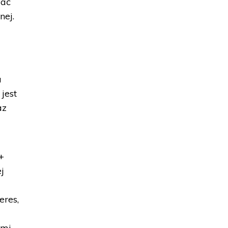
wać
nej.
ę
a
 jest
az
+
j
eres,
i
ymi