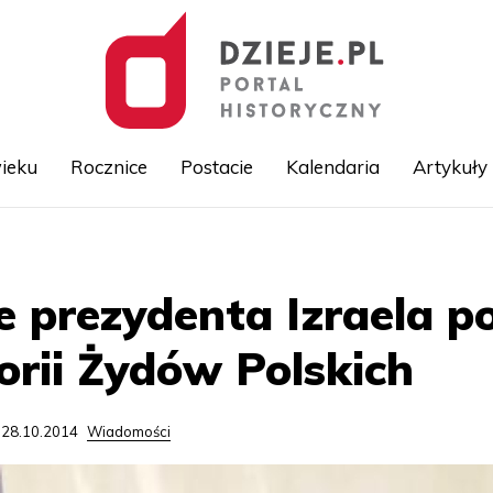
ieku
Rocznice
Postacie
Kalendaria
Artykuły
Przejdź
do
treści
 prezydenta Izraela p
rii Żydów Polskich
 28.10.2014
Wiadomości