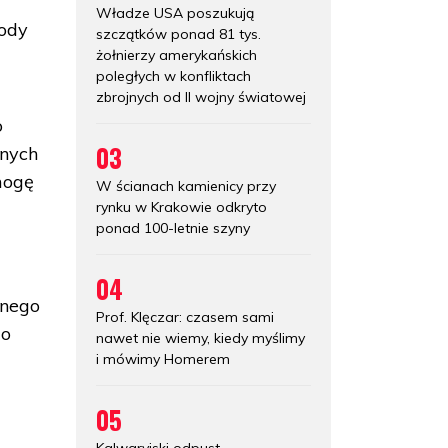
Władze USA poszukują
rody
szczątków ponad 81 tys.
żołnierzy amerykańskich
poległych w konfliktach
zbrojnych od II wojny światowej
o
03
onych
mogę
W ścianach kamienicy przy
rynku w Krakowie odkryto
ponad 100-letnie szyny
04
dnego
Prof. Klęczar: czasem sami
do
nawet nie wiemy, kiedy myślimy
i mówimy Homerem
05
Kalwaryjski odpust