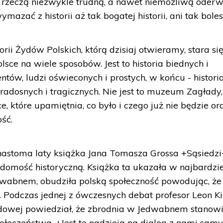
est rzeczą niezwykle trudną, a nawet niemożliwą oder
azać z historii aż tak bogatej historii, ani tak boles
ii Żydów Polskich, którą dzisiaj otwieramy, stara si
sce na wiele sposobów. Jest to historia biednych i
tów, ludzi oświeconych i prostych, w końcu - histori
l radosnych i tragicznych. Nie jest to muzeum Zagłady,
e, które upamiętnia, co było i czego już nie będzie or
ość.
nastoma laty książka Jana Tomasza Grossa +Sąsiedzi
domość historyczną. Książka ta ukazała w najbardzie
dwabnem, obudziła polską społeczność powodując, że
. Podczas jednej z ówczesnych debat profesor Leon Ki
odowej powiedział, że zbrodnia w Jedwabnem stanow
połeczeństwa, +Jest to nadzieja na dialog z nami sam