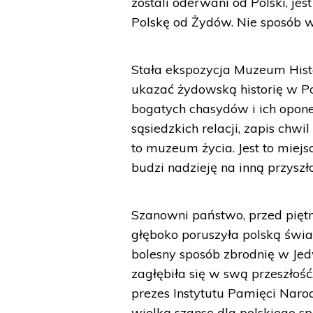
zostali oderwani od Polski, j
Polskę od Żydów. Nie sposób wym
Stała ekspozycja Muzeum Histor
ukazać żydowską historię w Pol
bogatych chasydów i ich oponen
sąsiedzkich relacji, zapis chwi
to muzeum życia. Jest to miejsc
budzi nadzieję na inną przyszł
Szanowni państwo, przed pięt
głęboko poruszyła polską świa
bolesny sposób zbrodnię w Je
zagłębiła się w swą przeszłość
prezes Instytutu Pamięci Nar
wielką szansę dla polskiego s