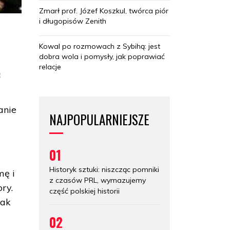
Zmarł prof. Józef Koszkul, twórca piór
i długopisów Zenith
Kowal po rozmowach z Sybihą: jest
dobra wola i pomysły, jak poprawiać
relacje
:
anie
NAJPOPULARNIEJSZE
01
Historyk sztuki: niszcząc pomniki
mę i
z czasów PRL, wymazujemy
ry.
część polskiej historii
tak
w
02