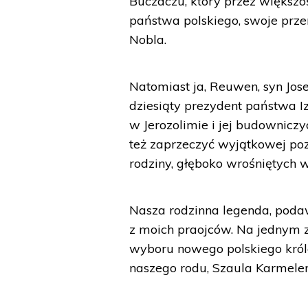
Buczaczu, który przez większoś
państwa polskiego, swoje prze
Nobla.
Natomiast ja, Reuwen, syn Jose
dziesiąty prezydent państwa I
w Jerozolimie i jej budownicz
też zaprzeczyć wyjątkowej pozy
rodziny, głęboko wrośniętych w 
Nasza rodzinna legenda, podaw
z moich praojców. Na jednym z
wyboru nowego polskiego król
naszego rodu, Szaula Karmele