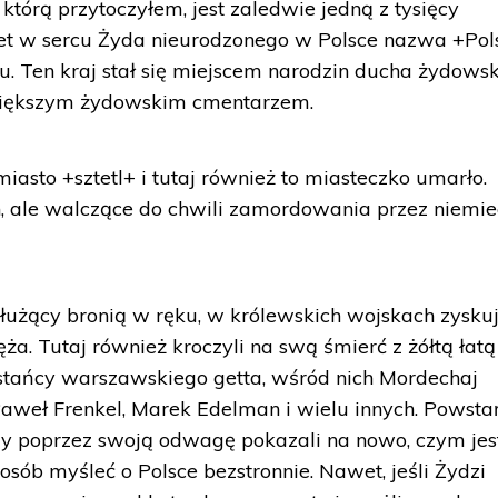
 którą przytoczyłem, jest zaledwie jedną z tysięcy
et w sercu Żyda nieurodzonego w Polsce nazwa +Po
cu. Ten kraj stał się miejscem narodzin ducha żydows
jwiększym żydowskim cmentarzem.
miasto +sztetl+ i tutaj również to miasteczko umarło.
, ale walczące do chwili zamordowania przez niemie
służący bronią w ręku, w królewskich wojskach zysku
a. Tutaj również kroczyli na swą śmierć z żółtą łatą
wstańcy warszawskiego getta, wśród nich Mordechaj
Paweł Frenkel, Marek Edelman i wielu innych. Powsta
zy poprzez swoją odwagę pokazali na nowo, czym jes
sób myśleć o Polsce bezstronnie. Nawet, jeśli Żydzi