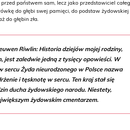
u przed państwem sam, lecz jako przedstawiciel całe
ówkę do głębi swej pamięci, do podstaw żydowskiej 
aż do głębin zła.
euwen Riwlin: Historia dziejów mojej rodziny,
, jest zaledwie jedną z tysięcy opowieści. W
w sercu Żyda nieurodzonego w Polsce nazwa
żenie i tęsknotę w sercu. Ten kraj stał się
zin ducha żydowskiego narodu. Niestety,
ajwiększym żydowskim cmentarzem.