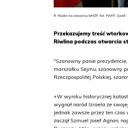
R. Riwlin na otwarciu MHŻP. fot. PAP/T. Gzell
Przekazujemy treść wtorko
Riwlina podczas otwarcia s
"Szanowny panie prezydencie,
marszałku Sejmu, szanowny pa
Rzeczpospolitej Polskiej, szan
+W wyniku historycznej katastr
wygnał naród Izraela ze swojej
Jednak zawsze przez ten czas 
zaczął Szmuel Josef Agnon, na