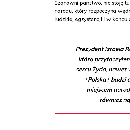
Szanowni państwo, nie stoję t
narodu, który rozpoczyna wędr
ludzkiej egzystencji i w końcu 
Prezydent Izraela R
którą przytoczyłem
sercu Żyda, nawet 
+Polska+ budzi dr
miejscem narod
również n