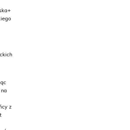
lska+
kiego
ckich
jąc
 na
ńcy z
t