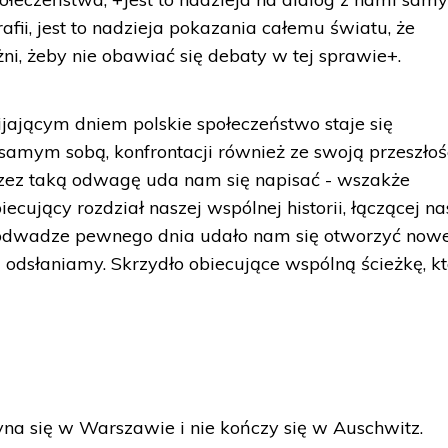
afii, jest to nadzieja pokazania całemu światu, że
i, żeby nie obawiać się debaty w tej sprawie+.
jającym dniem polskie społeczeństwo staje się
samym sobą, konfrontacji również ze swoją przeszłośc
rzez taką odwagę uda nam się napisać - wszakże
ecujący rozdział naszej wspólnej historii, łączącej na
ej odwadze pewnego dnia udało nam się otworzyć now
 odsłaniamy. Skrzydło obiecujące wspólną ścieżkę, k
yna się w Warszawie i nie kończy się w Auschwitz.