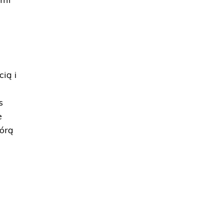
ią i
s
e
tórą