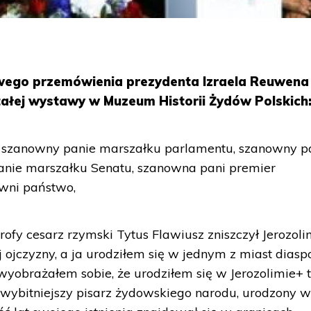
wego przemówienia prezydenta Izraela Reuwena
tałej wystawy w Muzeum Historii Żydów Polskich
 szanowny panie marszałku parlamentu, szanowny p
nie marszałku Senatu, szanowna pani premier
owni państwo,
ofy cesarz rzymski Tytus Flawiusz zniszczył Jerozoli
 ojczyzny, a ja urodziłem się w jednym z miast diaspo
wyobrażałem sobie, że urodziłem się w Jerozolimie+ 
jwybitniejszy pisarz żydowskiego narodu, urodzony 