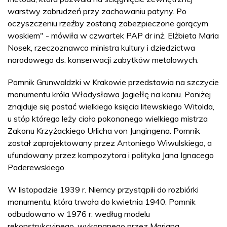
warstwy zabrudzeń przy zachowaniu patyny. Po
oczyszczeniu rzeźby zostaną zabezpieczone gorącym
woskiem" - mówiła w czwartek PAP dr inż. Elżbieta Maria
Nosek, rzeczoznawca ministra kultury i dziedzictwa
narodowego ds. konserwacji zabytków metalowych.
Pomnik Grunwaldzki w Krakowie przedstawia na szczycie
monumentu króla Władysława Jagiełłę na koniu. Poniżej
znajduje się postać wielkiego księcia litewskiego Witolda,
u stóp którego leży ciało pokonanego wielkiego mistrza
Zakonu Krzyżackiego Urlicha von Jungingena. Pomnik
został zaprojektowany przez Antoniego Wiwulskiego, a
ufundowany przez kompozytora i polityka Jana Ignacego
Paderewskiego.
W listopadzie 1939 r. Niemcy przystąpili do rozbiórki
monumentu, która trwała do kwietnia 1940. Pomnik
odbudowano w 1976 r. według modelu
rekonstrukcyjnego, wykonanego przez Mariana