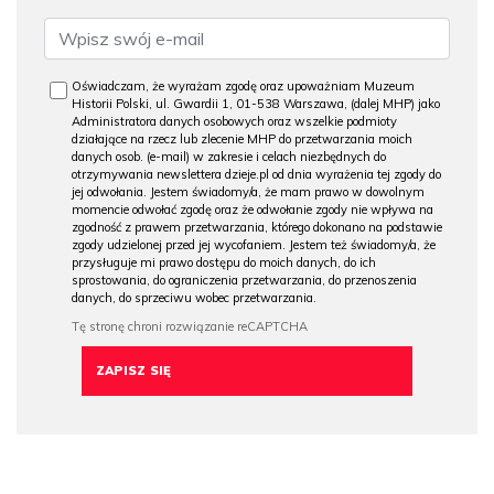
Oświadczam, że wyrażam zgodę oraz upoważniam Muzeum
Historii Polski, ul. Gwardii 1, 01-538 Warszawa, (dalej MHP) jako
Administratora danych osobowych oraz wszelkie podmioty
działające na rzecz lub zlecenie MHP do przetwarzania moich
danych osob. (e-mail) w zakresie i celach niezbędnych do
otrzymywania newslettera dzieje.pl od dnia wyrażenia tej zgody do
jej odwołania. Jestem świadomy/a, że mam prawo w dowolnym
momencie odwołać zgodę oraz że odwołanie zgody nie wpływa na
zgodność z prawem przetwarzania, którego dokonano na podstawie
zgody udzielonej przed jej wycofaniem. Jestem też świadomy/a, że
przysługuje mi prawo dostępu do moich danych, do ich
sprostowania, do ograniczenia przetwarzania, do przenoszenia
danych, do sprzeciwu wobec przetwarzania.