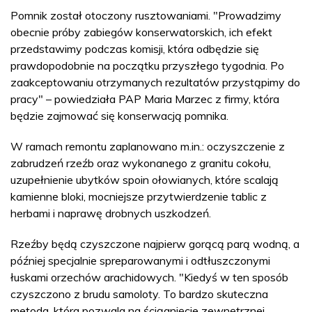
Pomnik został otoczony rusztowaniami. "Prowadzimy
obecnie próby zabiegów konserwatorskich, ich efekt
przedstawimy podczas komisji, która odbędzie się
prawdopodobnie na początku przyszłego tygodnia. Po
zaakceptowaniu otrzymanych rezultatów przystąpimy do
pracy" – powiedziała PAP Maria Marzec z firmy, która
będzie zajmować się konserwacją pomnika.
W ramach remontu zaplanowano m.in.: oczyszczenie z
zabrudzeń rzeźb oraz wykonanego z granitu cokołu,
uzupełnienie ubytków spoin ołowianych, które scalają
kamienne bloki, mocniejsze przytwierdzenie tablic z
herbami i naprawę drobnych uszkodzeń.
Rzeźby będą czyszczone najpierw gorącą parą wodną, a
później specjalnie spreparowanymi i odtłuszczonymi
łuskami orzechów arachidowych. "Kiedyś w ten sposób
czyszczono z brudu samoloty. To bardzo skuteczna
metoda, która pozwala na ściągnięcie zewnętrznej