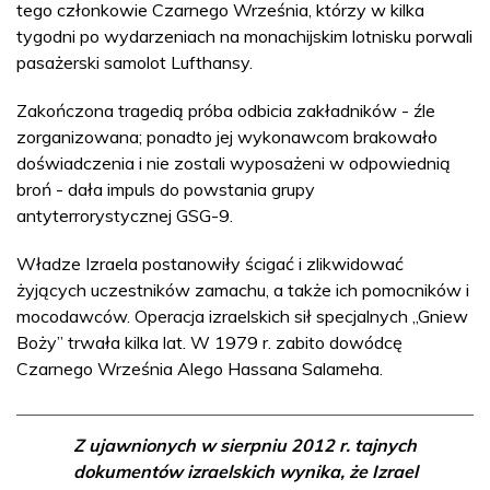
tego członkowie Czarnego Września, którzy w kilka
tygodni po wydarzeniach na monachijskim lotnisku porwali
pasażerski samolot Lufthansy.
Zakończona tragedią próba odbicia zakładników - źle
zorganizowana; ponadto jej wykonawcom brakowało
doświadczenia i nie zostali wyposażeni w odpowiednią
broń - dała impuls do powstania grupy
antyterrorystycznej GSG-9.
Władze Izraela postanowiły ścigać i zlikwidować
żyjących uczestników zamachu, a także ich pomocników i
mocodawców. Operacja izraelskich sił specjalnych „Gniew
Boży” trwała kilka lat. W 1979 r. zabito dowódcę
Czarnego Września Alego Hassana Salameha.
Z ujawnionych w sierpniu 2012 r. tajnych
dokumentów izraelskich wynika, że Izrael