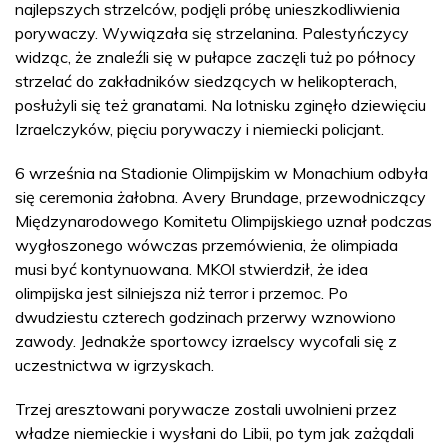
najlepszych strzelców, podjęli próbę unieszkodliwienia
porywaczy. Wywiązała się strzelanina. Palestyńczycy
widząc, że znaleźli się w pułapce zaczęli tuż po północy
strzelać do zakładników siedzących w helikopterach,
posłużyli się też granatami. Na lotnisku zginęło dziewięciu
Izraelczyków, pięciu porywaczy i niemiecki policjant.
6 września na Stadionie Olimpijskim w Monachium odbyła
się ceremonia żałobna. Avery Brundage, przewodniczący
Międzynarodowego Komitetu Olimpijskiego uznał podczas
wygłoszonego wówczas przemówienia, że olimpiada
musi być kontynuowana. MKOl stwierdził, że idea
olimpijska jest silniejsza niż terror i przemoc. Po
dwudziestu czterech godzinach przerwy wznowiono
zawody. Jednakże sportowcy izraelscy wycofali się z
uczestnictwa w igrzyskach.
Trzej aresztowani porywacze zostali uwolnieni przez
władze niemieckie i wysłani do Libii, po tym jak zażądali