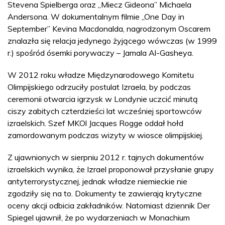
Stevena Spielberga oraz „Miecz Gideona” Michaela
Andersona. W dokumentalnym filmie „One Day in
September” Kevina Macdonalda, nagrodzonym Oscarem
znalazła się relacja jedynego żyjącego wówczas (w 1999
r.) spośród ósemki porywaczy – Jamala Al-Gasheya.
W 2012 roku władze Międzynarodowego Komitetu
Olimpijskiego odrzuciły postulat Izraela, by podczas
ceremonii otwarcia igrzysk w Londynie uczcić minutą
ciszy zabitych czterdzieści lat wcześniej sportowców
izraelskich. Szef MKOl Jacques Rogge oddał hołd
zamordowanym podczas wizyty w wiosce olimpijskiej.
Z ujawnionych w sierpniu 2012 r. tajnych dokumentów
izraelskich wynika, że Izrael proponował przysłanie grupy
antyterrorystycznej, jednak władze niemieckie nie
zgodziły się na to. Dokumenty te zawierają krytyczne
oceny akcji odbicia zakładników. Natomiast dziennik Der
Spiegel ujawnił, że po wydarzeniach w Monachium