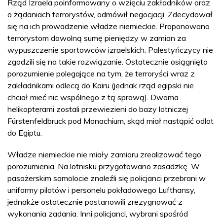
Rząd Izraela poinformowany o wzięciu zakładników oraz
o żądaniach terrorystów, odmówił negocjacji. Zdecydował
się na ich prowadzenie władze niemieckie. Proponowano
terrorystom dowolną sumę pieniędzy w zamian za
wypuszczenie sportowców izraelskich. Palestyńczycy nie
zgodzili się na takie rozwiązanie. Ostatecznie osiągnięto
porozumienie polegające na tym, że terroryści wraz z
zakładnikami odlecą do Kairu (jednak rząd egipski nie
chciał mieć nic wspólnego z tą sprawą). Dwoma
helikopterami zostali przewiezieni do bazy lotniczej
Fürstenfeldbruck pod Monachium, skąd miał nastąpić odlot
do Egiptu.
Władze niemieckie nie miały zamiaru zrealizować tego
porozumienia. Na lotnisku przygotowano zasadzkę. W
pasażerskim samolocie znaleźli się policjanci przebrani w
uniformy pilotów i personelu pokładowego Lufthansy,
jednakże ostatecznie postanowili zrezygnować z
wykonania zadania. Inni policjanci, wybrani spośród