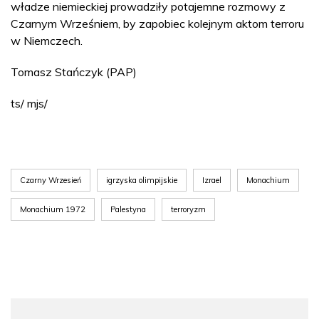
władze niemieckiej prowadziły potajemne rozmowy z
Czarnym Wrześniem, by zapobiec kolejnym aktom terroru
w Niemczech.
Tomasz Stańczyk (PAP)
ts/ mjs/
Czarny Wrzesień
igrzyska olimpijskie
Izrael
Monachium
Monachium 1972
Palestyna
terroryzm