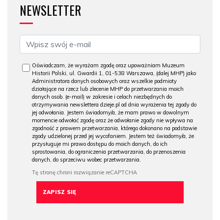
NEWSLETTER
Oświadczam, że wyrażam zgodę oraz upoważniam Muzeum
Historii Polski, ul. Gwardii 1, 01-538 Warszawa, (dalej MHP) jako
Administratora danych osobowych oraz wszelkie podmioty
działające na rzecz lub zlecenie MHP do przetwarzania moich
danych osob. (e-mail) w zakresie i celach niezbędnych do
otrzymywania newslettera dzieje.pl od dnia wyrażenia tej zgody do
jej odwołania. Jestem świadomy/a, że mam prawo w dowolnym
momencie odwołać zgodę oraz że odwołanie zgody nie wpływa na
zgodność z prawem przetwarzania, którego dokonano na podstawie
zgody udzielonej przed jej wycofaniem. Jestem też świadomy/a, że
przysługuje mi prawo dostępu do moich danych, do ich
sprostowania, do ograniczenia przetwarzania, do przenoszenia
danych, do sprzeciwu wobec przetwarzania.