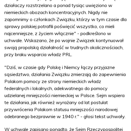
działaczy rozstrzelano a ponad tysiąc uwięziono w
niemieckich obozach koncentracyjnych. Nigdy nie
zapomnimy o członkach Związku, którzy w tym czasie dla
sprawy polskiej potrafili poświęcić wszystko, co mieli
najcenniejsze, z życiem włącznie" - podkreślono w
uchwale. Wskazano, że po wojnie Związek kontynuował
swoją propolską działalność w trudnych okolicznościach,
przy braku wsparcia władz PRL.
"Dziś, w czasie gdy Polskę i Niemcy łączy przyjazne
sąsiedztwo, działania Związku zmierzają do zapewnienia
Polakom pomocy ze strony niemieckich władz
federalnych i lokalnych, adekwatnego do pomocy
udzielanej mniejszości niemieckiej w Polsce. Sejm wspiera
te działania, jak również wyrażany od lat postulat
przywrócenia Polakom statusu mniejszości narodowej
odebranego bezprawnie w 1940 r." - głosi tekst uchwały.
W uchwale zapisano ponadto, że Sejm Rzeczypospolitej