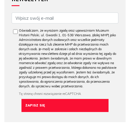
Oświadczam, że wyrażam zgodę oraz upoważniam Muzeum
Historii Polski, ul. Gwardii 1, 01-538 Warszawa, (dalej MHP) jako
Administratora danych osobowych oraz wszelkie podmioty
działające na rzecz lub zlecenie MHP do przetwarzania moich
danych osob. (e-mail) w zakresie i celach niezbędnych do
otrzymywania newslettera dzieje.pl od dnia wyrażenia tej zgody do
jej odwołania. Jestem świadomy/a, że mam prawo w dowolnym
momencie odwołać zgodę oraz że odwołanie zgody nie wpływa na
zgodność z prawem przetwarzania, którego dokonano na podstawie
zgody udzielonej przed jej wycofaniem. Jestem też świadomy/a, że
przysługuje mi prawo dostępu do moich danych, do ich
sprostowania, do ograniczenia przetwarzania, do przenoszenia
danych, do sprzeciwu wobec przetwarzania.