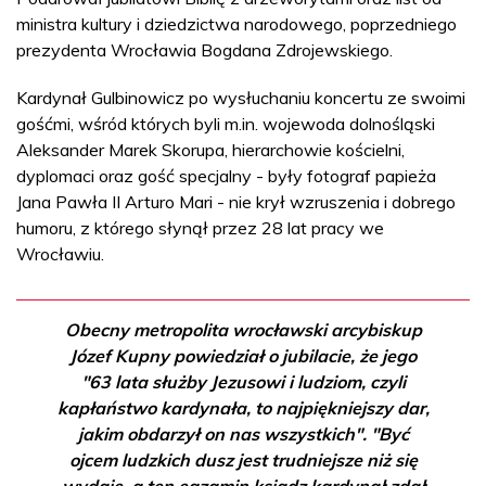
ministra kultury i dziedzictwa narodowego, poprzedniego
prezydenta Wrocławia Bogdana Zdrojewskiego.
Kardynał Gulbinowicz po wysłuchaniu koncertu ze swoimi
gośćmi, wśród których byli m.in. wojewoda dolnośląski
Aleksander Marek Skorupa, hierarchowie kościelni,
dyplomaci oraz gość specjalny - były fotograf papieża
Jana Pawła II Arturo Mari - nie krył wzruszenia i dobrego
humoru, z którego słynął przez 28 lat pracy we
Wrocławiu.
Obecny metropolita wrocławski arcybiskup
Józef Kupny powiedział o jubilacie, że jego
"63 lata służby Jezusowi i ludziom, czyli
kapłaństwo kardynała, to najpiękniejszy dar,
jakim obdarzył on nas wszystkich". "Być
ojcem ludzkich dusz jest trudniejsze niż się
wydaje, a ten egzamin ksiądz kardynał zdał