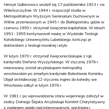
Henryk Gulbinowicz urodził się 17 października 1923 r. na
Wileńszczyźnie. W 1944 r. rozpoczął studia w
Metropolitalnym Wyższym Seminarium Duchownym w
Wilnie, przeniesionym w 1945 r. do Białegostoku, gdzie w
czerwcu 1950 r. otrzymał święcenia kapłańskie. W latach
1951- 1955 kontynuował naukę w Wydziale Teologii
Katolickiego Uniwersytetu Lubelskiego, kończąc je
doktoratem z teologii moralnej i etyki.
W lutym 1970 r. otrzymał święcenia biskupie z rąk
kardynała Stefana Wyszyńskiego. W styczniu 1976 r.
mianowany został arcybiskupem metropolitą
wrocławskim po zmarłym kardynale Bolesławie Kominku.
Objął archidiecezję 12 stycznia, ingres do katedry we
Wrocławiu odbył w lutym 1976 r.
W 1981 r. po wprowadzeniu stanu wojennego założył w
stolicy Dolnego Śląska Arcybiskupi Komitet Charytatywny
z zadaniem opieki nad internowanymi, więźniami i