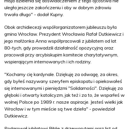
misja dzielenia się doświadczeniem z tego ojcostwa nie
uległa jeszcze zakończeniu i oby w dobrym zdrowiu
trwała długo" - dodał Kupny.
Obok archidiecezji współorganizatorem jubileuszu była
gmina Wrocław. Prezydent Wrocławia Rafał Dutkiewicz i
jego małżonka Anna współpracowali z jubilatem od lat
80-tych, gdy prowadzili działalność opozycyjną oraz
pracowali przy arcybiskupim komitecie charytatywnym,
wspierającym internowanych i ich rodziny.
"Kochamy cię kardynale. Dziękuję za odwagę, za okres,
gdy byłeś nazywany szeryfem episkopatu i opiekowałeś
się internowanymi i pieniędzmi "Solidarności". Dziękuję za
głęboki i otwarty katolicyzm, jak też i za to, że wsparłeś w
wolnej Polsce po 1989 r. nasze aspiracje. Jesteś wielki jak
Wrocław i w tym mieście są twe dzieła" - powiedział
Dutkiewicz.
Podarował jubilatowi Biblię z drzeworytami oraz list od