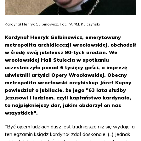
Kardynał Henryk Gulbinowicz. Fot. PAP/M. Kulczyński
Kardynał Henryk Gulbinowicz, emerytowany
metropolita archidiecezji wrocławskiej, obchodził
w środę swój jubileusz 90-tych urodzin. We
wrocławskiej Hali Stulecia w spotkaniu
uczestniczyło ponad 6 tysięcy gości, a imprezę
uświetnili artyści Opery Wrocławskiej. Obecny
metropolita wrocławski arcybiskup Józef Kupny
powiedział o jubilacie, że jego "63 lata służby
Jezusowi i ludziom, czyli kapłaństwo kardynała,
to najpiękniejszy dar, jakim obdarzył on nas
wszystkich".
"Być ojcem ludzkich dusz jest trudniejsze niż się wydaje, a
ten egzamin ksiądz kardynał zdał doskonale. (...) Jednak