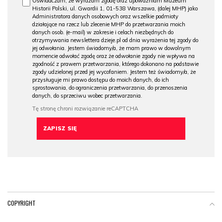
Oświadczam, że wyrażam zgodę oraz upoważniam Muzeum
Historii Polski, ul. Gwardii 1, 01-538 Warszawa, (dalej MHP) jako
Administratora danych osobowych oraz wszelkie podmioty
działające na rzecz lub zlecenie MHP do przetwarzania moich
danych osob. (e-mail) w zakresie i celach niezbędnych do
otrzymywania newslettera dzieje.pl od dnia wyrażenia tej zgody do
jej odwołania. Jestem świadomy/a, że mam prawo w dowolnym
momencie odwołać zgodę oraz że odwołanie zgody nie wpływa na
zgodność z prawem przetwarzania, którego dokonano na podstawie
zgody udzielonej przed jej wycofaniem. Jestem też świadomy/a, że
przysługuje mi prawo dostępu do moich danych, do ich
sprostowania, do ograniczenia przetwarzania, do przenoszenia
danych, do sprzeciwu wobec przetwarzania.
COPYRIGHT