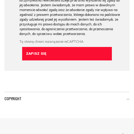
otrzymywania newslettera dzieje.pl od dnia wyrażenia tej zgody do
jej odwołania. Jestem świadomy/a, że mam prawo w dowolnym
momencie odwołać zgodę oraz że odwołanie zgody nie wpływa na
zgodność z prawem przetwarzania, którego dokonano na podstawie
zgody udzielonej przed jej wycofaniem. Jestem też świadomy/a, że
przysługuje mi prawo dostępu do moich danych, do ich
sprostowania, do ograniczenia przetwarzania, do przenoszenia
danych, do sprzeciwu wobec przetwarzania.
COPYRIGHT
Menu Footer