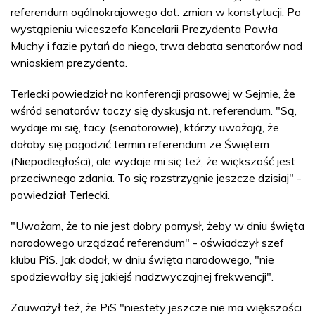
referendum ogólnokrajowego dot. zmian w konstytucji. Po
wystąpieniu wiceszefa Kancelarii Prezydenta Pawła
Muchy i fazie pytań do niego, trwa debata senatorów nad
wnioskiem prezydenta.
Terlecki powiedział na konferencji prasowej w Sejmie, że
wśród senatorów toczy się dyskusja nt. referendum. "Są,
wydaje mi się, tacy (senatorowie), którzy uważają, że
dałoby się pogodzić termin referendum ze Świętem
(Niepodległości), ale wydaje mi się też, że większość jest
przeciwnego zdania. To się rozstrzygnie jeszcze dzisiaj" -
powiedział Terlecki.
"Uważam, że to nie jest dobry pomysł, żeby w dniu święta
narodowego urządzać referendum" - oświadczył szef
klubu PiS. Jak dodał, w dniu święta narodowego, "nie
spodziewałby się jakiejś nadzwyczajnej frekwencji".
Zauważył też, że PiS "niestety jeszcze nie ma większości