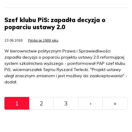
Szef klubu PiS: zapadła decyzja o
poparciu ustawy 2.0
23.06.2018
Polska po 1989 roku
W kierownictwie politycznym Prawa i Sprawiedliwości
zapadła decyzja o poparciu projektu ustawy 2.0 reformującej
system szkolnictwa wyższego - poinformował PAP szef klubu
PiS, wicemarszałek Sejmu Ryszard Terlecki. "Projekt ustawy
uległ znacznym zmianom i jest możliwy do zaakceptowania" -
dodał.
Pagination
››
Ostat
1
2
3
›
»