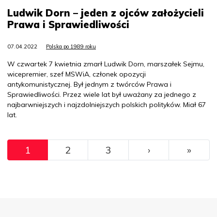
Ludwik Dorn – jeden z ojców założycieli
Prawa i Sprawiedliwości
07.04.2022
Polska po 1989 roku
W czwartek 7 kwietnia zmarł Ludwik Dorn, marszałek Sejmu,
wicepremier, szef MSWiA, członek opozycji
antykomunistycznej. Był jednym z twórców Prawa i
Sprawiedliwości. Przez wiele lat był uważany za jednego z
najbarwniejszych i najzdolniejszych polskich polityków. Miał 67
lat.
Pagination
››
Ostat
1
2
3
›
»