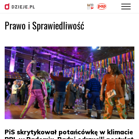
Prawo i Sprawiedliwość
Przejdź
do
treści
PiS skrytykował potańcówkę w klimacie