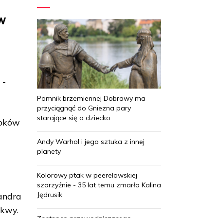
 W
 -
Pomnik brzemiennej Dobrawy ma
przyciągnąć do Gniezna pary
starające się o dziecko
roków
Andy Warhol i jego sztuka z innej
planety
Kolorowy ptak w peerelowskiej
szarzyźnie - 35 lat temu zmarła Kalina
Jędrusik
sandra
skwy.