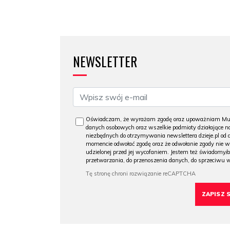
NEWSLETTER
Oświadczam, że wyrażam zgodę oraz upoważniam Muzeu
danych osobowych oraz wszelkie podmioty działające na
niezbędnych do otrzymywania newslettera dzieje.pl od
momencie odwołać zgodę oraz że odwołanie zgody nie 
udzielonej przed jej wycofaniem. Jestem też świadomy/a
przetwarzania, do przenoszenia danych, do sprzeciwu 