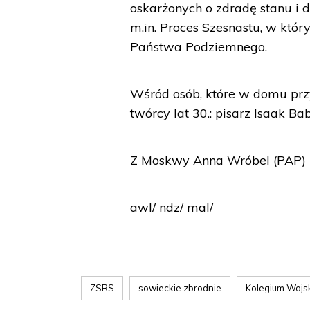
oskarżonych o zdradę stanu i d
m.in. Proces Szesnastu, w któ
Państwa Podziemnego.
Wśród osób, które w domu przy 
twórcy lat 30.: pisarz Isaak B
Z Moskwy Anna Wróbel (PAP)
awl/ ndz/ mal/
ZSRS
sowieckie zbrodnie
Kolegium Woj