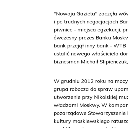
"Nowaja Gazieta" zaczęła wó
i po trudnych negocjacjach Ba
piwnice - miejsca egzekucji, p
ówczesny prezes Banku Moskwy
bank przejął inny bank - WTB (
ustalić nowego właściciela dom
biznesmen Michaił Slipienczuk
W grudniu 2012 roku na mocy 
grupa robocza do spraw upamię
utworzenie przy Nikolskiej mu
władzami Moskwy. W kampanię
pozarządowe Stowarzyszenie
kultury moskiewskiego ratusza