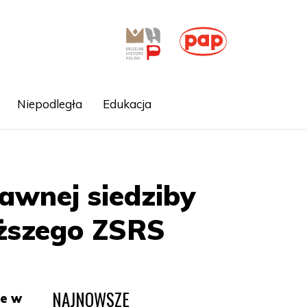
Niepodległa
Edukacja
awnej siedziby
ższego ZSRS
NAJNOWSZE
ie w