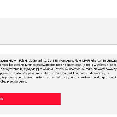
m Historii Polski, ul. Gwardii 1, 01-538 Warszawa, (dalej MHP) jako Administratora
 rzecz lub zlecenie MHP do przetwarzania moich danych osob. (e-mail) w zakresie i celac
 dnia wyrażenia tej zgody do jej odwołania. Jestem świadomy/a, że mam prawo w dowoln
wpływa na zgodność z prawem przetwarzania, którego dokonano na podstawie zgody
, że przysługuje mi prawo dostępu do moich danych, do ich sprostowania, do ograniczeni
wobec przetwarzania.