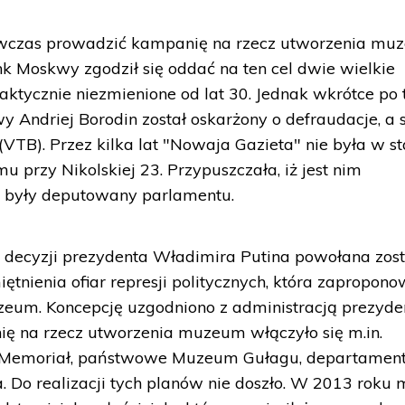
wczas prowadzić kampanię na rzecz utworzenia mu
nk Moskwy zgodził się oddać na ten cel dwie wielkie
raktycznie niezmienione od lat 30. Jednak wkrótce po
 Andriej Borodin został oskarżony o defraudacje, a
VTB). Przez kilka lat "Nowaja Gazieta" nie była w st
u przy Nikolskiej 23. Przypuszczała, iż jest nim
, były deputowany parlamentu.
decyzji prezydenta Władimira Putina powołana zost
tnienia ofiar represji politycznych, która zapropon
zeum. Koncepcję uzgodniono z administracją prezyden
 na rzecz utworzenia muzeum włączyło się m.in.
 Memoriał, państwowe Muzeum Gułagu, departamen
. Do realizacji tych planów nie doszło. W 2013 roku