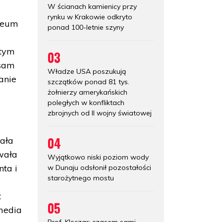
W ścianach kamienicy przy
rynku w Krakowie odkryto
zeum
ponad 100-letnie szyny
 tym
03
 sam
Władze USA poszukują
anie
szczątków ponad 81 tys.
żołnierzy amerykańskich
poległych w konfliktach
zbrojnych od II wojny światowej
04
ała
owała
Wyjątkowo niski poziom wody
ta i
w Dunaju odsłonił pozostałości
starożytnego mostu
t
05
 media
Prof. Klęczar: czasem sami