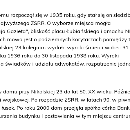
domu rozpoczął się w 1935 roku, gdy stał się on siedzi
ajwyższego ZSRR. O wyborze miejsca mogła
ja Gazieta", bliskość placu Łubiańskiego i gmachu 
h mowa jest o podziemnych korytarzach pomiędzy 
skiej 23 kolegium wydało wyroki śmierci wobec 31
ika 1936 roku do 30 listopada 1938 roku. Wyroki
 świadków i udziału adwokatów, rozpatrzenie jedn
domu przy Nikolskiej 23 do lat 50. XX wieku. Późnie
ji wojskowej. Po rozpadzie ZSRR, w latach 90. w piw
i łusek. Po roku 2000 dom przejęła spółka córka Ban
burzenia budynku i postawienia w tym miejscu centr