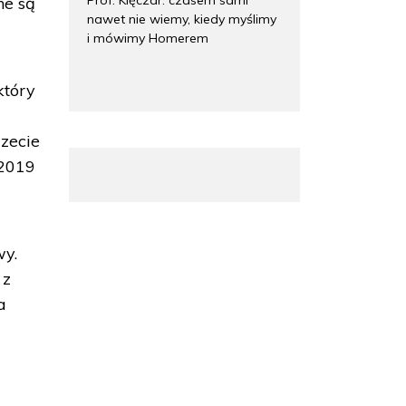
ne są
nawet nie wiemy, kiedy myślimy
i mówimy Homerem
który
zecie
 2019
wy.
 z
a