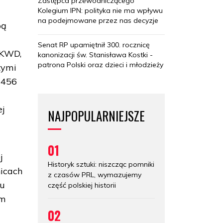
Zastępca przewodniczącego
Kolegium IPN: polityka nie ma wpływu
na podejmowane przez nas decyzje
bą
Senat RP upamiętnił 300. rocznicę
NKWD,
kanonizacji św. Stanisława Kostki -
patrona Polski oraz dzieci i młodzieży
tymi
 456
ej
NAJPOPULARNIEJSZE
01
j
Historyk sztuki: niszcząc pomniki
nicach
z czasów PRL, wymazujemy
ku
część polskiej historii
um
02