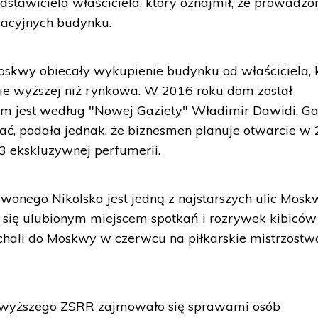
tawiciela właściciela, który oznajmił, że prowadzo
racyjnych budynku.
kwy obiecały wykupienie budynku od właściciela, 
ie wyższej niż rynkowa. W 2016 roku dom został
m jest według "Nowej Gaziety" Władimir Dawidi. Ga
wać, podała jednak, że biznesmen planuje otwarcie w
3 ekskluzywnej perfumerii.
wonego Nikolska jest jedną z najstarszych ulic Mosk
a się ulubionym miejscem spotkań i rozrywek kibiców
jechali do Moskwy w czerwcu na piłkarskie mistrzostw
wyższego ZSRR zajmowało się sprawami osób