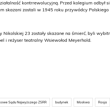
ziałalność kontrrewolucyjną. Przed kolegium odbył s
rym skazani zostali w 1945 roku przywódcy Polskiego
Nikolskiej 23 zostały skazane na śmierć, byli wybitn
abel i reżyser teatralny Wsiewołod Meyerhold.
skowe Sądu Najwyższego ZSRR
budynek
Moskwa
Rosja