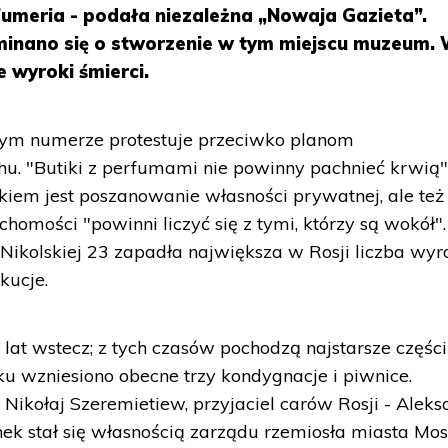
umeria - podała niezależna „Nowaja Gazieta”.
minano się o stworzenie w tym miejscu muzeum.
wyroki śmierci.
ym numerze protestuje przeciwko planom
. "Butiki z perfumami nie powinny pachnieć krwią"
zkiem jest poszanowanie własności prywatnej, ale też
chomości "powinni liczyć się z tymi, którzy są wokół".
Nikolskiej 23 zapadła największa w Rosji liczba wy
kucje.
 lat wstecz; z tych czasów pochodzą najstarsze części
ku wzniesiono obecne trzy kondygnacje i piwnice.
Nikołaj Szeremietiew, przyjaciel carów Rosji - Alek
nek stał się własnością zarządu rzemiosła miasta Mo