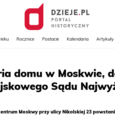
ieku
Rocznice
Postacie
Kalendaria
Artykuły
Przejdź
do
treści
ria domu w Moskwie, d
jskowego Sądu Najwy
ntrum Moskwy przy ulicy Nikolskiej 23 powstan