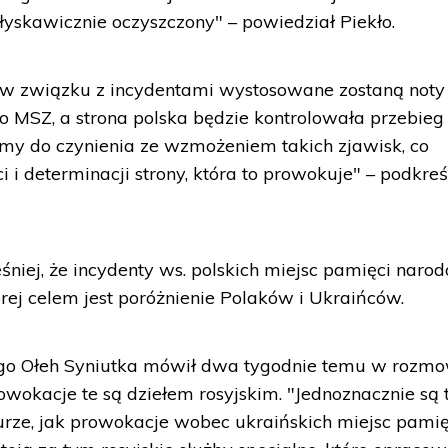
łyskawicznie oczyszczony" – powiedział Piekło.
w związku z incydentami wystosowane zostaną noty
 MSZ, a strona polska będzie kontrolowała przebieg
my do czynienia ze wzmożeniem takich zjawisk, co
i determinacji strony, która to prowokuje" – podkreśl
niej, że incydenty ws. polskich miejsc pamięci naro
rej celem jest poróżnienie Polaków i Ukraińców.
o Ołeh Syniutka mówił dwa tygodnie temu w rozmo
owokacje te są dziełem rosyjskim. "Jednoznacznie są 
urze, jak prowokacje wobec ukraińskich miejsc pami