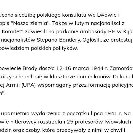
cono siedzibę polskiego konsulatu we Lwowie i
pis "Nasza ziemia". Także w lutym nacjonaliści z
ny Komitet" zawiesili na parkanie ambasady RP w Kij
nacjonalistów Stepana Bandery. Ogłosili, że protestuj
owiedziom polskich polityków.
powiecie Brody doszło 12-16 marca 1944 r. Zamord
órzy schronili się w klasztorze dominikanów. Dokonał
zej Armii (UPA) wspomagany przez formację policyjn
n".
upamiętnia wydarzenia z początku lipca 1941 r. Na
e hitlerowcy rozstrzelali 25 profesorów lwowskich
rodzin oraz osoby, które przebywały z nimi w chwili