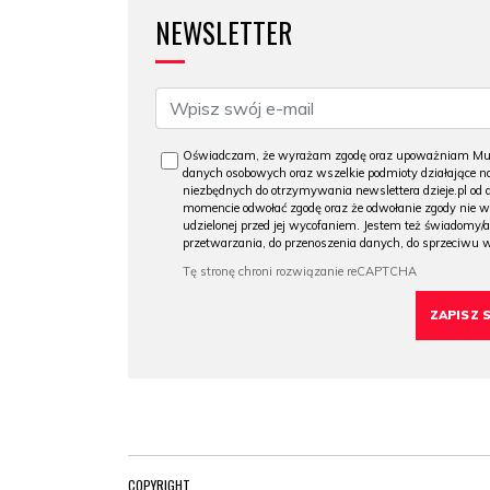
NEWSLETTER
Oświadczam, że wyrażam zgodę oraz upoważniam Muzeu
danych osobowych oraz wszelkie podmioty działające na
niezbędnych do otrzymywania newslettera dzieje.pl od
momencie odwołać zgodę oraz że odwołanie zgody nie 
udzielonej przed jej wycofaniem. Jestem też świadomy/a
przetwarzania, do przenoszenia danych, do sprzeciwu 
COPYRIGHT