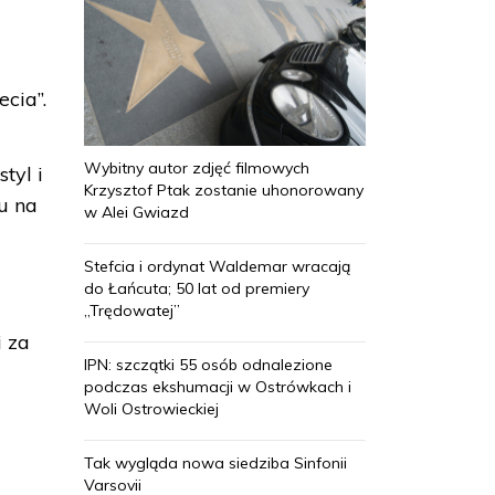
cia”.
Wybitny autor zdjęć filmowych
tyl i
Krzysztof Ptak zostanie uhonorowany
u na
w Alei Gwiazd
Stefcia i ordynat Waldemar wracają
do Łańcuta; 50 lat od premiery
„Trędowatej”
i za
IPN: szczątki 55 osób odnalezione
podczas ekshumacji w Ostrówkach i
Woli Ostrowieckiej
Tak wygląda nowa siedziba Sinfonii
Varsovii