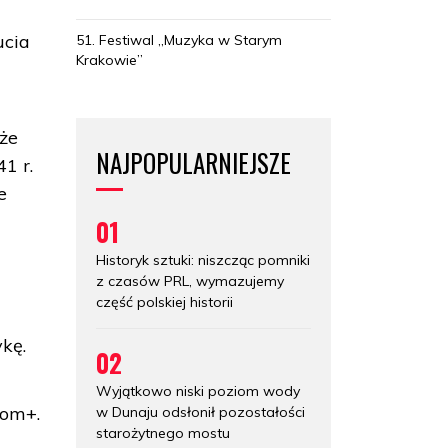
ucia
51. Festiwal „Muzyka w Starym
Krakowie”
 że
NAJPOPULARNIEJSZE
1 r.
e
01
Historyk sztuki: niszcząc pomniki
z czasów PRL, wymazujemy
część polskiej historii
kę.
02
Wyjątkowo niski poziom wody
hom+.
w Dunaju odsłonił pozostałości
starożytnego mostu