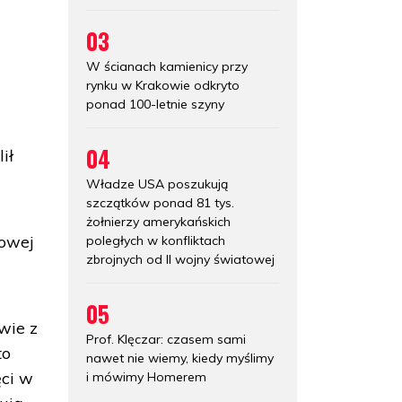
03
W ścianach kamienicy przy
rynku w Krakowie odkryto
ponad 100-letnie szyny
04
ił
Władze USA poszukują
szczątków ponad 81 tys.
żołnierzy amerykańskich
dowej
poległych w konfliktach
zbrojnych od II wojny światowej
05
wie z
Prof. Klęczar: czasem sami
to
nawet nie wiemy, kiedy myślimy
ęci w
i mówimy Homerem