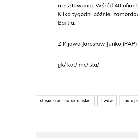
aresztowania. Wśród 40 ofiar t
Kilka tygodni później zamord
Bartla.
Z Kijowa Jarosław Junko (PAP)
jjk/ kot/ mc/ sta/
stosunki polsko-ukraińskie
Lwów
mord p