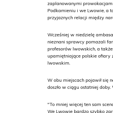
zaplanowanymi prowokacjami. 
Podkamieniu i we Lwowie, a t
przyjaznych relacji między nar
Wcześniej w niedzielę ambasad
nieznani sprawcy pomazali fa
profesorów lwowskich, a także
upamiętniające polskie ofiar
lwowskim.
W obu miejscach pojawił się 
doszło w ciągu ostatniej dob
"To mniej więcej ten sam scena
We Lwowie bardzo szybko zar