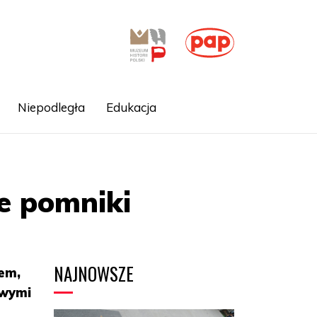
Niepodległa
Edukacja
ie pomniki
NAJNOWSZE
em,
iwymi