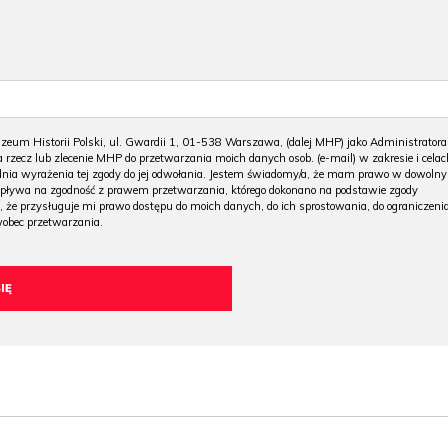
m Historii Polski, ul. Gwardii 1, 01-538 Warszawa, (dalej MHP) jako Administratora
 rzecz lub zlecenie MHP do przetwarzania moich danych osob. (e-mail) w zakresie i celac
 dnia wyrażenia tej zgody do jej odwołania. Jestem świadomy/a, że mam prawo w dowoln
wpływa na zgodność z prawem przetwarzania, którego dokonano na podstawie zgody
, że przysługuje mi prawo dostępu do moich danych, do ich sprostowania, do ograniczeni
wobec przetwarzania.