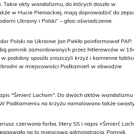
Takie akty wandalizmu, do których doszło w
akże w Hucie Pieniackiej, mają doprowadzić do zeps
odami Ukrainy i Polski” – głosi oświadczenie.
or Polski na Ukrainie Jan Piekło poinformował PAP,
rbą pomnik zamordowanych przez hitlerowców w 194
 w podobny sposób zniszczyli krzyż i kamienne tablic
y zbrodni w miejscowości Podkamień w obwodzie
napis "Śmierć Lachom". Do dwóch aktów wandalizmu
y. W Podkamieniu na krzyżu namalowano także swasty
riusz: czerwona farba, litery SS i napis +Śmierć Lac
eagowała na to miejscowa administracja. Pomnik