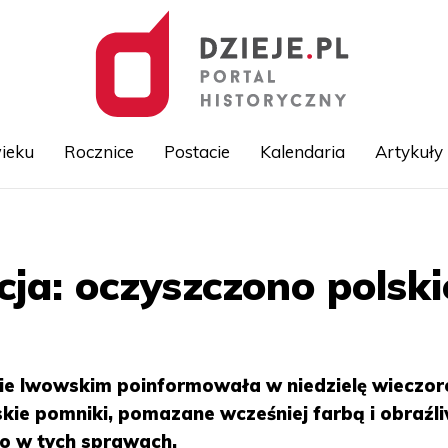
ieku
Rocznice
Postacie
Kalendaria
Artykuły
Przejdź
do
treści
cja: oczyszczono polsk
ie lwowskim poinformowała w niedzielę wieczor
skie pomniki, pomazane wcześniej farbą i obraźl
o w tych sprawach.