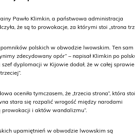
rainy Pawło Klimkin, a państwowa administracja
a, że są to prowokacje, za którymi stoi „strona trze
 pomników polskich w obwodzie lwowskim. Ten sam s
zynimy zdecydowany opór” – napisał Klimkin po polsk
j szef dyplomacji w Kijowie dodał, że w całej sprawie
rzeciej”.
a oceniła tymczasem, że „trzecia strona”, która sto
awna stara się rozpalić wrogość między narodami
ą prowokacji i aktów wandalizmu”.
lskich upamiętnień w obwodzie lwowskim są