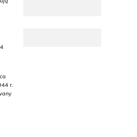
wują
a
14
sca
44 r.
owany
d