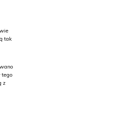
owie
ą tak
owano
 tego
ą z