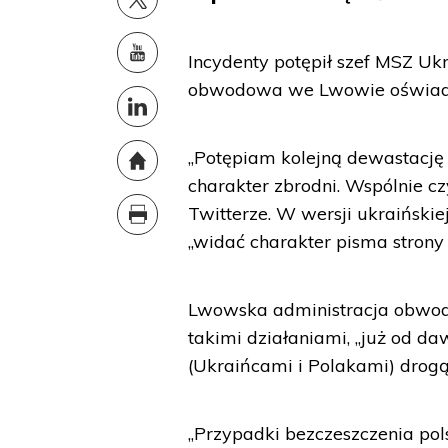
Incydenty potępił szef MSZ Uk
obwodowa we Lwowie oświadczył
„Potępiam kolejną dewastację
charakter zbrodni. Wspólnie c
Twitterze. W wersji ukraińskie
„widać charakter pisma strony t
Lwowska administracja obwodow
takimi działaniami, „już od d
(Ukraińcami i Polakami) drog
„Przypadki bezczeszczenia po