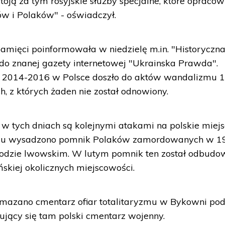
stoją za tym rosyjskie służby specjalne, które opraco
ów i Polaków" - oświadczył.
pamięci poinformowała w niedzielę m.in. "Historyczn
do znanej gazety internetowej "Ukrainska Prawda".
h 2014-2016 w Polsce doszło do aktów wandalizmu 
, z których żaden nie został odnowiony.
 w tych dniach są kolejnymi atakami na polskie miej
zniu wysadzono pomnik Polaków zamordowanych w 19
odzie lwowskim. W lutym pomnik ten został odbud
skiej okolicznych miejscowości.
mazano cmentarz ofiar totalitaryzmu w Bykowni po
jący się tam polski cmentarz wojenny.