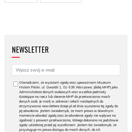
NEWSLETTER
Oświadczam, że wyrażam zgodę oraz upoważniam Muzeum
Historii Polski, ul. Gwardii 1, 01-538 Warszawa, (dalej MHP) jako
Administratora danych osobowych oraz wszelkie podmioty
działające na rzecz lub zlecenie MHP do przetwarzania moich
danych osob. (e-mail) w zakresie i celach niezbędnych do
otrzymywania newslettera dzieje.pl od dnia wyrażenia tej zgody do
jej odwołania. Jestem świadomy/a, że mam prawo w dowolnym
momencie odwołać zgodę oraz że odwołanie zgody nie wpływa na
zgodność z prawem przetwarzania, którego dokonano na podstawie
zgody udzielonej przed jej wycofaniem. Jestem też świadomy/a, że
przysługuje mi prawo dostępu do moich danych, do ich