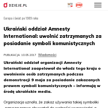
Europa i świat po 1989 roku
Przejdź
do
Ukraiński oddział Amnesty
treści
International: uwolnić zatrzymanych za
posiadanie symboli komunistycznych
Wiadomości
PUBLIKACJA: 10.05.2017
Ukraiński oddział organizacji Amnesty
International zaapelował do władz tego kraju o
uwolnienie osób zatrzymanych podczas
demonstracji 9 maja za posiadanie zakazanych
prawem symboli komunistycznych – informują w
środę ukraińskie media.
Organizacja uznała, że zakaz używania takiej symboliki
„narusza prawo obywateli do wolności wypowiedzi, a